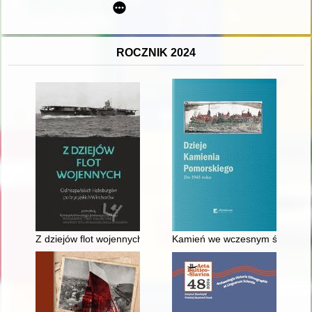
ROCZNIK 2024
Z dziejów flot wojennych : od hiszpańskich Habsburgów po bry
Kamień we wczesnym średniow