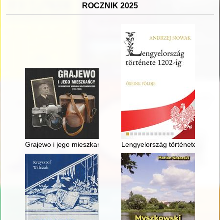
ROCZNIK 2025
Grajewo i jego mieszkańcy w obiektywie Mikołaja Mołczanows
Lengyelország története 1202-ig