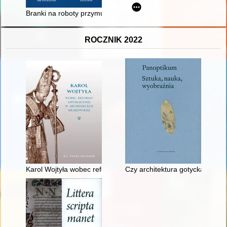
Branki na roboty przymusowe do III Rzeszy w powiecie bialsk
ROCZNIK 2022
Karol Wojtyła wobec reformy liturgicznej w archidiecezji krakow
Czy architektura gotycka okoł