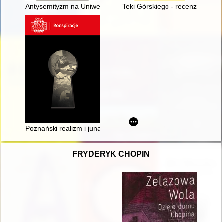
Antysemityzm na Uniwersytecie Stefana Batorego w Wilnie
Teki Górskiego - recenzja]
Poznański realizm i junacka fantazja" : wojskowe organizacj
FRYDERYK CHOPIN