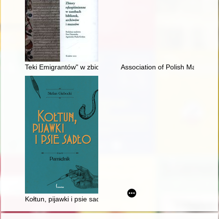
Teki Emigrantów" w zbiorach Biblioteki Książąt Czartoryskich 
Association of Polish Malta Cava
Kołtun, pijawki i psie sadło : pamiętnik