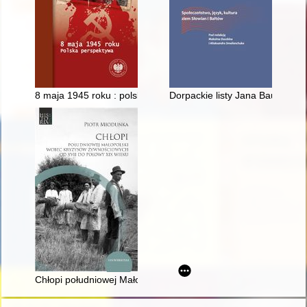
8 maja 1945 roku : polska perspektywa
Dorpackie listy Jana Baudouina
Chłopi południowej Małopolski wobec kryzysów żywnościowych