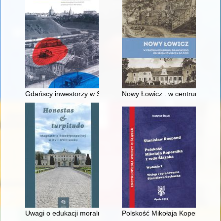
Gdańscy inwestorzy w Sopocie : prestiż finansowy i towarzyski
Nowy Łowicz : w centrum polig
Uwagi o edukacji moralnej synów szlacheckich w XVI-wiecznej 
Polskość Mikołaja Kopernika z 