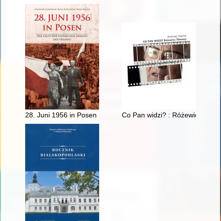
28. Juni 1956 in Posen : der erste der Polnischen Monate der F
Co Pan widzi? : Różewicz filmo