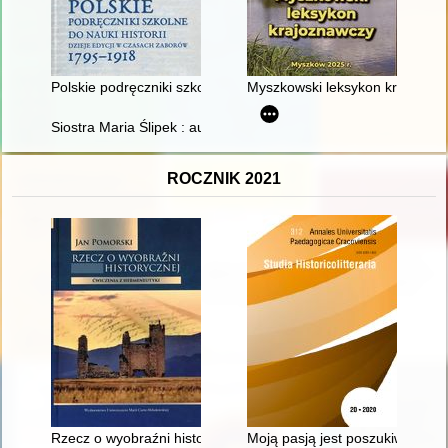
Polskie podręczniki szkolne do nauki historii : dzieje edycji 
Myszkowski leksykon krajozna
Siostra Maria Ślipek : autobiografia : to, co jeszcze pamiętam
ROCZNIK 2021
Rzecz o wyobraźni historycznej : ćwiczenia z hermeneutyki
Moją pasją jest poszukiwanie" 