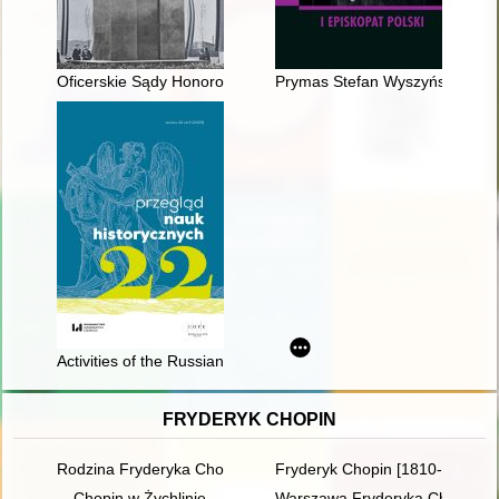
Oficerskie Sądy Honorowe w Legionach Polskich (Polskim Korpu
Prymas Stefan Wyszyński jako p
Activities of the Russian provisional administration during the
FRYDERYK CHOPIN
Rodzina Fryderyka Chopina
Fryderyk Chopin [1810-1949] w
Chopin w Żychlinie
Warszawa Fryderyka Chopina