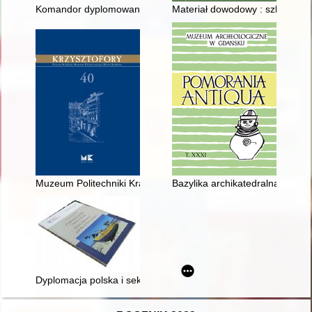
Komandor dyplomowany Witold Zajączkowski (1892-1977) : wybit
Materiał dowodowy : szkice dru
Muzeum Politechniki Krakowskiej : w poszukiwaniu własnej toż
Bazylika archikatedralna Wnie
Dyplomacja polska i sektor rybacki = Polish diplomacy and the 