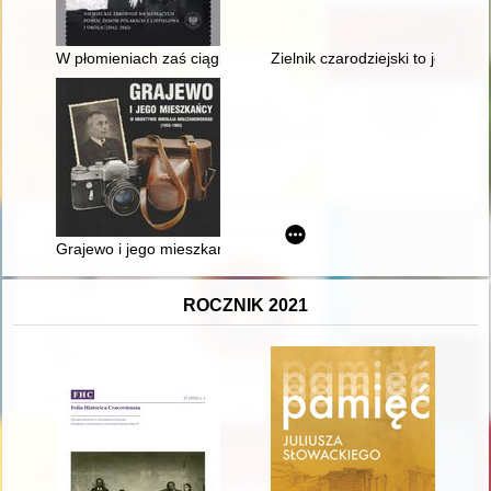
W płomieniach zaś ciągle odzywały się jęki..." : niemieckie z
Zielnik czarodziejski to jest Zb
Grajewo i jego mieszkańcy w obiektywie Mikołaja Mołczanows
ROCZNIK 2021