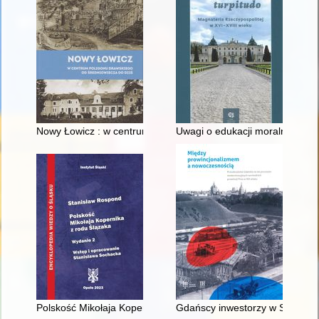
Nowy Łowicz : w centrum poligonu drawskiego od średniowiecz
Uwagi o edukacji moralnej synó
Polskość Mikołaja Kopernika z rodu Ślązaka
Gdańscy inwestorzy w Sopocie :