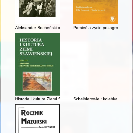
Aleksander Bocheński and his political realism : an outline
Pamięć a życie pozagrobowe : o
Historia i kultura Ziemi Sławieńskiej. T. 14,
Scheiblerowie : kolebka w Mons