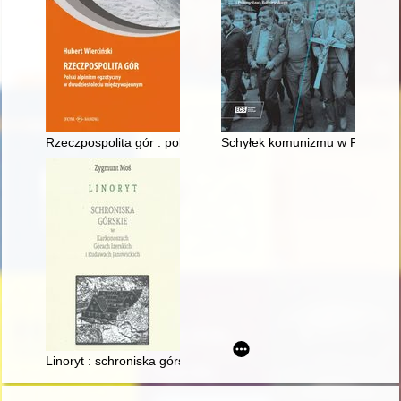
Rzeczpospolita gór : polski alpinizm egzotyczny w dwudziest
Schyłek komunizmu w Polsce w 
Linoryt : schroniska górskie w Karkonoszach, Górach Izerskic