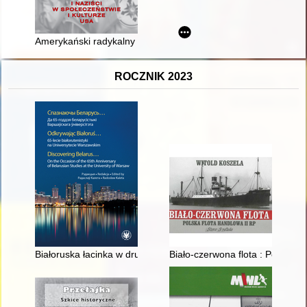
Amerykański radykalny patriotyzm : Ku Klux Klan i naziści w sp
ROCZNIK 2023
Białoruska łacinka w drugiej połowie XIX w. : realizacja akania
Biało-czerwona flota : Polska F