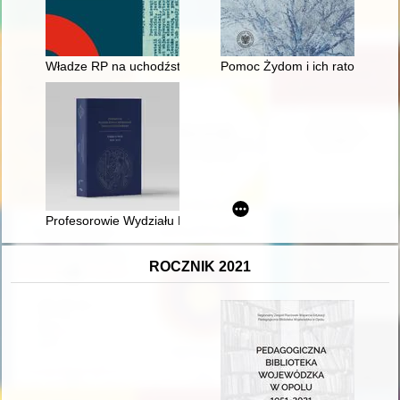
Władze RP na uchodźstwie wobec Żydów obywateli polskich w 
Pomoc Żydom i ich ratowanie 
Profesorowie Wydziału Prawa i Administracji Uniwersytetu Gdań
ROCZNIK 2021