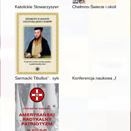
Katolickie Stowarzyszenie "Civitas Christiana" Oddział w Now
Chełmno-Świecie i okolice XI-XI
Sarmacki Tibullus” : sylwa (II 2) Andrzeja Trzecieskiego do J
Konferencja naukowa „Rocznik 