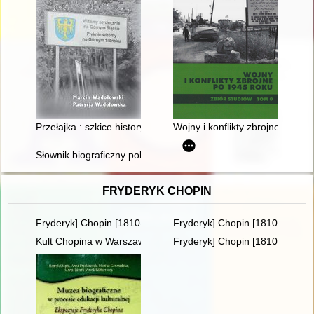
Przełajka : szkice historyczne
Wojny i konflikty zbrojne po 1945
Słownik biograficzny polskiego obozu narodowego : całość w 4
FRYDERYK CHOPIN
Fryderyk] Chopin [1810-1849]
Fryderyk] Chopin [1810-1849]. 
Kult Chopina w Warszawie pod zaborem rosyjskim
Fryderyk] Chopin [1810-1849]. 