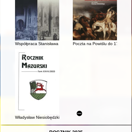
Współpraca Stanisława Augusta z wielkopolskimi elitami polit
Poczta na Powiślu do 1772 r
Władysław Niesiobędzki - pedagog pogranicza mazursko-kurp