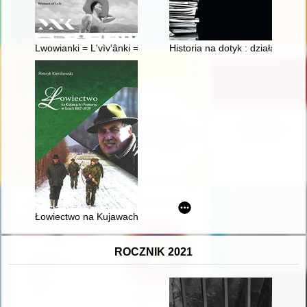
Lwowianki = L'vìv’ânki = Women of Lviv
Historia na dotyk : działalnoś
Łowiectwo na Kujawach i Pomorzu w latach 1867-1939
ROCZNIK 2021