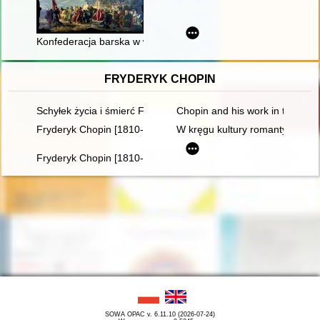
Konfederacja barska w województwie krakowskim ze szczególn
FRYDERYK CHOPIN
Schyłek życia i śmierć Fryderyka Chopina [1810-1849]
Chopin and his work in the conte
Fryderyk Chopin [1810-1849]. Ród i nazwisko jakiego nie zna
W kręgu kultury romantycznej. 
Fryderyk Chopin [1810-1849]
SOWA OPAC v. 6.11.10 (2026-07-24)