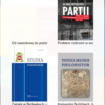
Od zawodowej do państwowej straży pożarnej w Jaśle
Problem rozliczeń w województ
Zamek w Bezławkach i jego domniemywane funkcje administracyjn
Komandor Boździech, biskup And