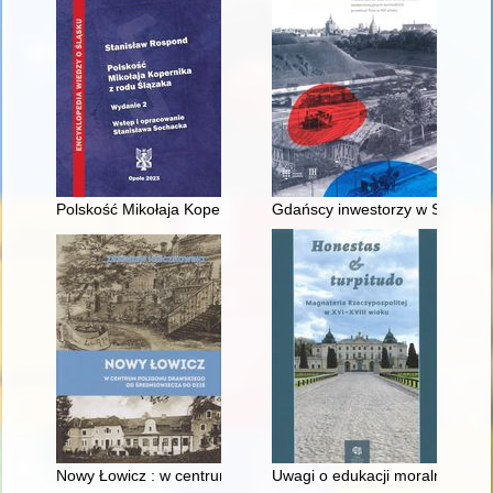
Polskość Mikołaja Kopernika z rodu Ślązaka
Gdańscy inwestorzy w Sopocie :
Nowy Łowicz : w centrum poligonu drawskiego od średniowiecz
Uwagi o edukacji moralnej synó