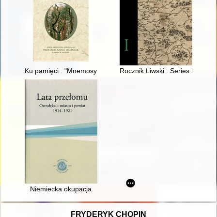
Ku pamięci : "Mnemosyne sławy, prac y trudow... (1633)
Rocznik Liwski : Series Nova. T
Niemiecka okupacja
FRYDERYK CHOPIN