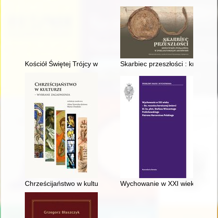
Kościół Świętej Trójcy w Mławie
Skarbiec przeszłości : królew
Chrześcijaństwo w kulturze : wybrane zagadnienia
Wychowanie w XXI wieku : 80. r