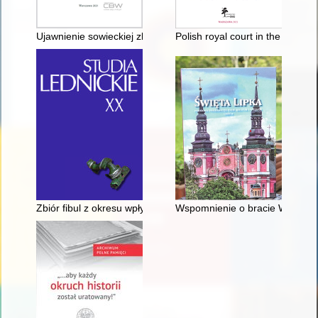
Ujawnienie sowieckiej zbrodni katyńskiej przez Niemców (11-15
Polish royal court in the eyes o
Zbiór fibul z okresu wpływów rzymskich z okolic Ostrowa Ledn
Wspomnienie o bracie Waldema