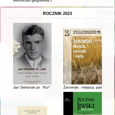
Mennictwo głogowskie Zygmunta Jagiellończyka
ROCZNIK 2023
Jan Stefaniak ps. "Kur" : patriota - powstaniec - więzień - Oraw
Żeromski : miejsca, pamiątki i ś