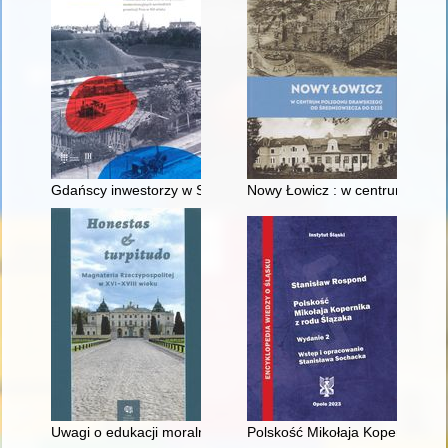
Gdańscy inwestorzy w Sopocie : prestiż finansowy i towarzyski
Nowy Łowicz : w centrum polig
Uwagi o edukacji moralnej synów szlacheckich w XVI-wiecznej 
Polskość Mikołaja Kopernika z 