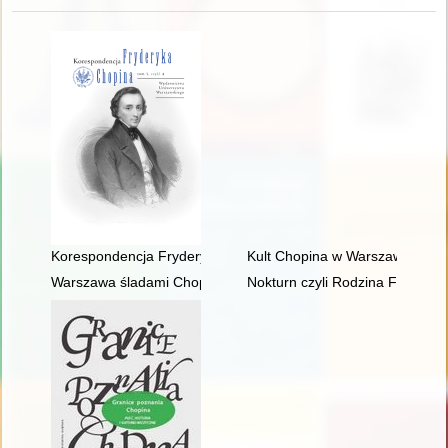
Korespondencja Fryderyka Chopina. T. 3 cz. 4
Kult Chopina w Warszawie pod 
Warszawa śladami Chopina. Spacerownik
Nokturn czyli Rodzina Fryderyk