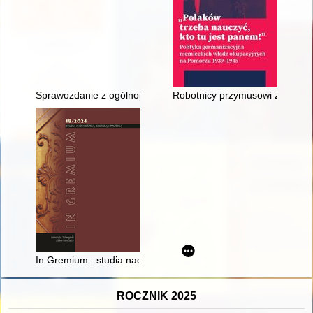
Sprawozdanie z ogólnopolskiej konferencji naukowej "Kobiety - 
Robotnicy przymusowi z Okręgu
In Gremium : studia nad historią, kulturą i polityką. T. 18 (2024
ROCZNIK 2025