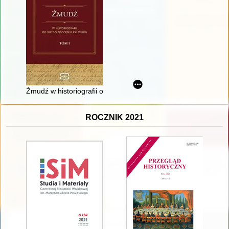
Żmudź w historiografii od XIX do początku XXI wieku. T. 1
ROCZNIK 2021