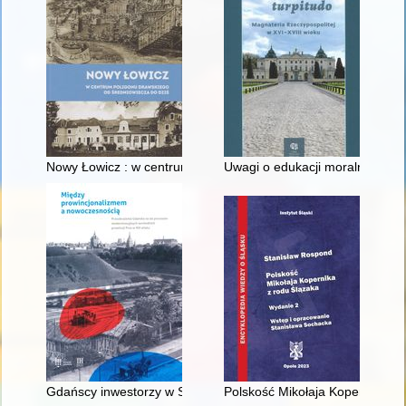
Nowy Łowicz : w centrum poligonu drawskiego od średniowiecz
Uwagi o edukacji moralnej synó
Gdańscy inwestorzy w Sopocie : prestiż finansowy i towarzyski
Polskość Mikołaja Kopernika z 