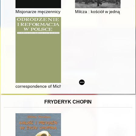
Misjonarze męczennicy a wolność religijna : praca zbiorowa
Milcza : kościół w jedną noc po
correspondence of Michał Antoni Hacki and Johannes Heveliu
FRYDERYK CHOPIN