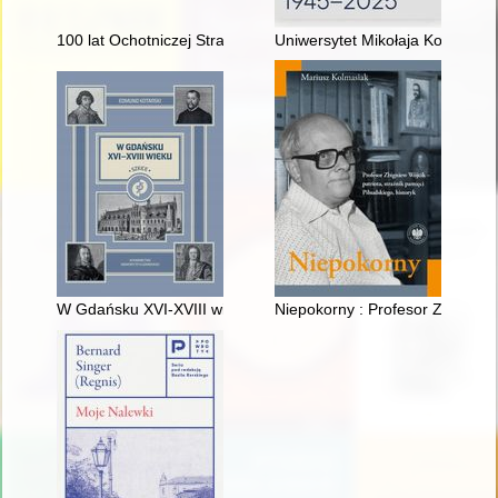
100 lat Ochotniczej Straży Pożarnej w Kożuchowie (1925-2025
Uniwersytet Mikołaja Kopernika
W Gdańsku XVI-XVIII wieku : szkice
Niepokorny : Profesor Zbigniew W