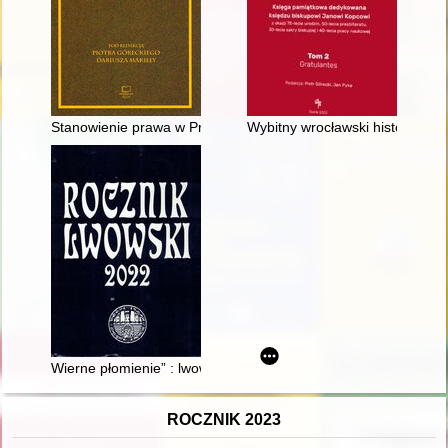
Stanowienie prawa w Prusach i Niemczech oraz na ziemiach p
Wybitny wrocławski historyk ks
Wierne płomienie” : lwowska konspiracyjna antologia poetycka
ROCZNIK 2023