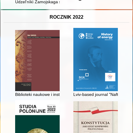
Udzel'nìkì Zamojskaga saboru z Vâlìkaga Knâstva Lìtoŭskaga
ROCZNIK 2022
Biblioteki naukowe i instytucje kultury jako miejsca kwerend
Lviv-based journal "Nafta" in 1