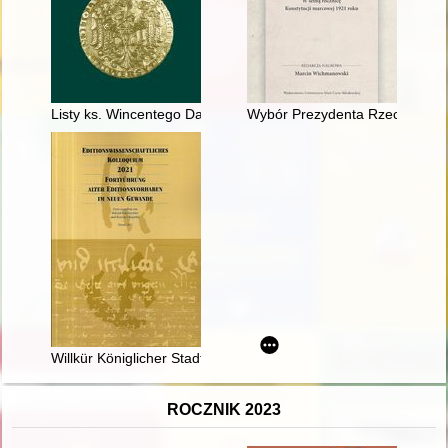
Listy ks. Wincentego Danka do abp. Józefa Bilczewskiego z la
Wybór Prezydenta Rzeczypospoli
Willkür Königlicher Stadt Thorn" 1523/1524 : Projektzusamme
ROCZNIK 2023