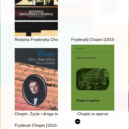
Rodzina Fryderyka Chopina. Fakty i domniemania
Fryderyk] Chopin [1810-1849]. 
Chopin. Życie i droga twórcza
Chopin w operze
Fryderyk Chopin [1810-1949] wśród Polaków na obczyźnie