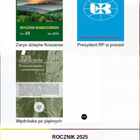
Zarys dziejów Koszarawy = Náčrt histórie obce Koszarawa = Ou
Prezydent RP w procedurze two
Wędrówka po pięknych światkach
ROCZNIK 2025