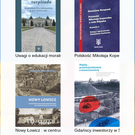
Uwagi o edukacji moralnej synów szlacheckich w XVI-wiecznej 
Polskość Mikołaja Kopernika z 
Nowy Łowicz : w centrum poligonu drawskiego od średniowiecz
Gdańscy inwestorzy w Sopocie :