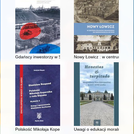
Gdańscy inwestorzy w Sopocie : prestiż finansowy i towarzyski
Nowy Łowicz : w centrum polig
Polskość Mikołaja Kopernika z rodu Ślązaka
Uwagi o edukacji moralnej synó