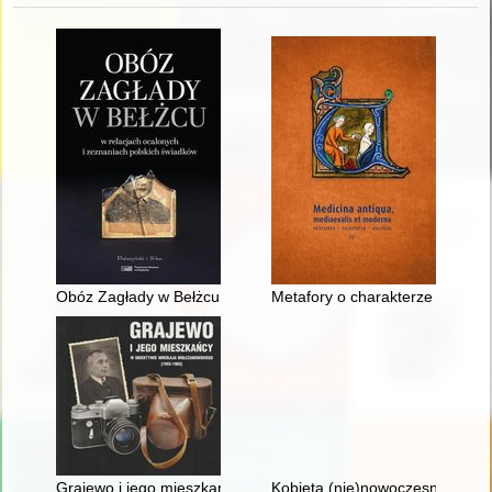
Obóz Zagłady w Bełżcu : w relacjach ocalonych i zeznaniach p
Metafory o charakterze medycz
Grajewo i jego mieszkańcy w obiektywie Mikołaja Mołczanows
Kobieta (nie)nowoczesna : wize