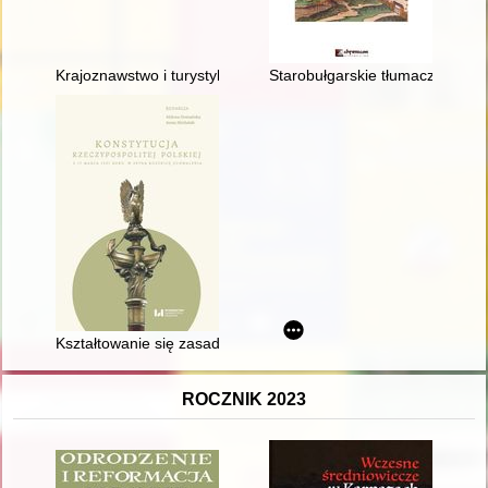
Krajoznawstwo i turystyka w Świętokrzyskiem : historia i wspó
Starobułgarskie tłumaczenie skr
Kształtowanie się zasad prawa wyborczego w Konstytucji z 192
ROCZNIK 2023