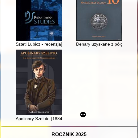
Sztetl Lubicz - recenzja]
Denary uzyskane z półgroszy kor
Apolinary Szeluto (1884-1966) - ten, który wyprzedził Szyman
ROCZNIK 2025