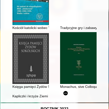
Kościół katolicki wobec "Solidarności" po wprowadzeniu stanu 
Tradycyjne gry i zabawy wscho
Księga pamięci Żydów Sokólskich
Monachus, sive Colloquiorum de re
Kapliczki i krzyże Ziemi Nozdrzeckiej… : niech pozostaną dalej
ROCZNIK 2022