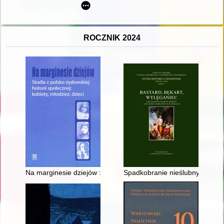
ROCZNIK 2024
Na marginesie dziejów : studia z polsko-żydowskiej historii społ
Spadkobranie nieślubnych dziec