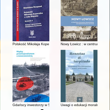
Polskość Mikołaja Kopernika z rodu Ślązaka
Nowy Łowicz : w centrum polig
Gdańscy inwestorzy w Sopocie : prestiż finansowy i towarzyski
Uwagi o edukacji moralnej synó