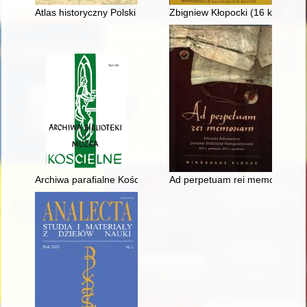
Atlas historyczny Polski : ludzie, koncepcje, realizacje
Zbigniew Kłopocki (16 kwietnia
Archiwa parafialne Kościoła rzymskokatolickiego w Białoruskiej
Ad perpetuam rei memoriam : pri