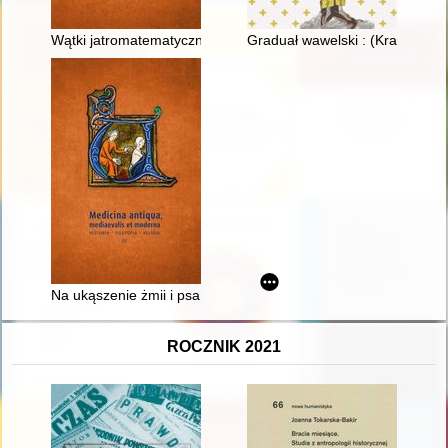
Wątki jatromatematyczne w "Introductorium astrologie comp
Graduał wawelski : (Kraków, Ai
Na ukąszenie żmii i psa wściekłego" : receptury na medykam
ROCZNIK 2021