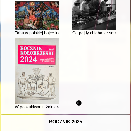
Tabu w polskiej bajce ludowej : studium folklorystyczne
Od pajdy chleba ze smalcem do j
W poszukiwaniu żołnierzy poległych w walkach o Kołobrzeg
ROCZNIK 2025