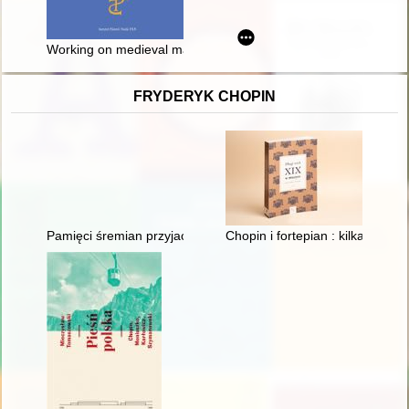
Working on medieval manuscripts in the 19th century : letter
FRYDERYK CHOPIN
Pamięci śremian przyjaciół Fryderyka Chopina oraz miłośników
Chopin i fortepian : kilka uwag 