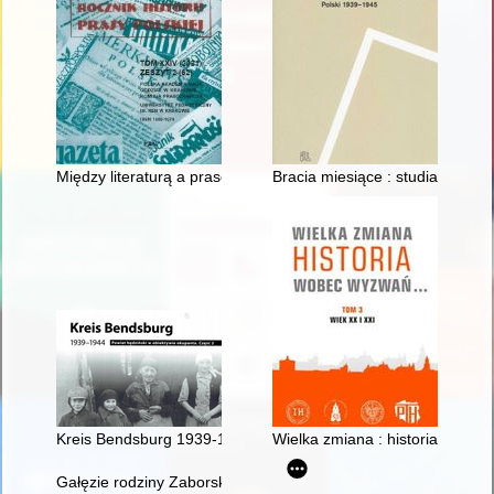
Między literaturą a prasoznawstwem : (analiza bibliometryczna
Bracia miesiące : studia z antro
Kreis Bendsburg 1939-1944 : powiat będziński w obiektywie ok
Wielka zmiana : historia wobec
Gałęzie rodziny Zaborskich