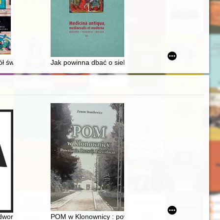
ół św. Tomasza w Krakowie w świetle źródeł pisanych
Jak powinna dbać o siebie kobieta w czasie ciąży, aby
woru : podróż w czasie i przestrzeni
POM w Klonownicy : powstanie : rozwój : likwidacja