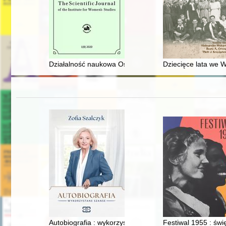
Działalność naukowa Ośrodka Badań Historii Kobiet In
Dziecięce lata we 
Autobiografia : wykorzystane szanse
Festiwal 1955 : świ