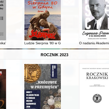
P za Granicą : 1981-2015
ika" Bronisława Piłsudskiego : Bronisław Piłsudski "Dziennik 1882-18
Ludzie Sierpnia '80 w Gdyni : tylko tu i wówczas mogli
O nadaniu Akademi
ROCZNIK 2023