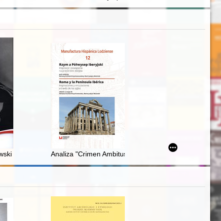
kacji "Lawina"
oczątku XX wieku (do 1918 roku)
wski
Analiza "Crimen Ambitus" w świetle hiszpańskich "lege