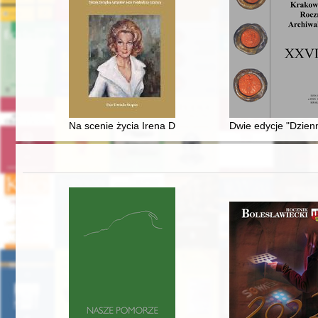
Na scenie życia Irena Delmar-Czarnecka : prezes ZAS
Dwie edycje "Dzienn