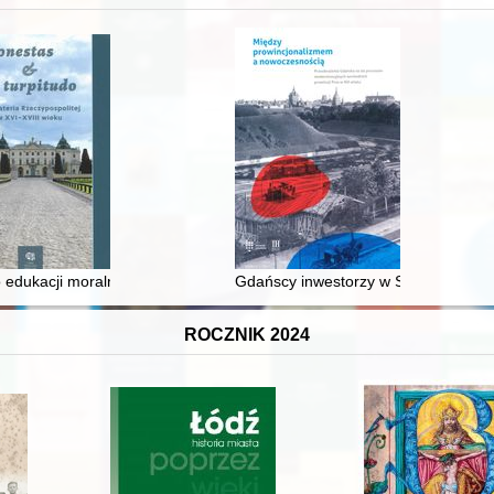
 średniowiecza do dziś
 edukacji moralnej synów szlacheckich w XVI-wiecznej Rzeczypospolite
Gdańscy inwestorzy w Sopocie : prest
ROCZNIK 2024