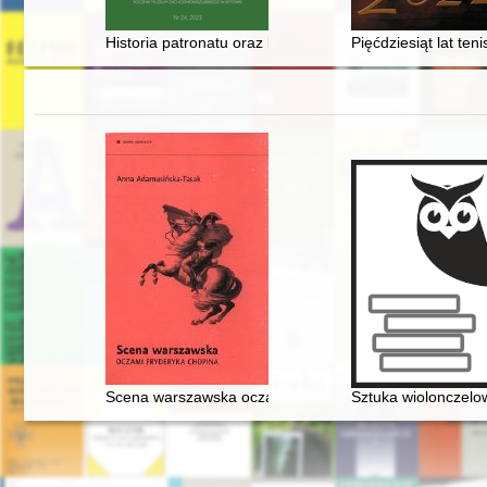
Historia patronatu oraz budowy, przekształceń i remont
Pięćdziesiąt lat te
Scena warszawska oczami Fryderyka Chopina
Sztuka wiolonczelow