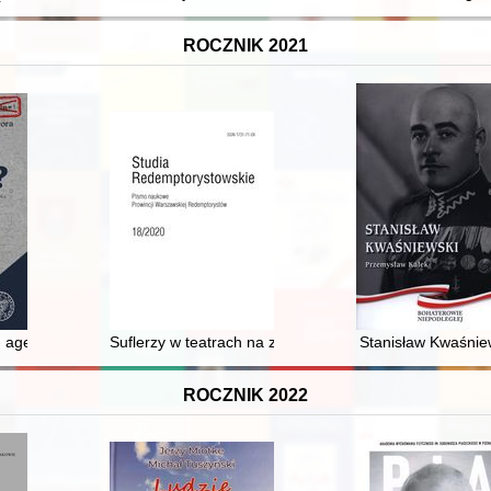
ROCZNIK 2021
j = History of the Lachowicze estate and the Lachowicze entail
 agent "Krawczyk" : Przyczynek do dziejów rzeszowskiego wątku prowo
Suflerzy w teatrach na ziemiach polskich w XIX i na p
Stanisław Kwaśnie
ROCZNIK 2022