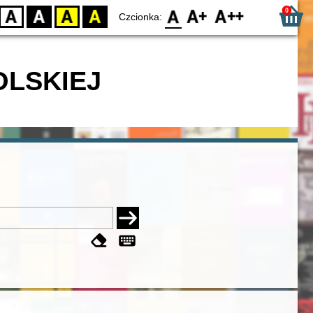
0
D
BW
YB
BY
F0
F1
F2
Czcionka:
OLSKIEJ