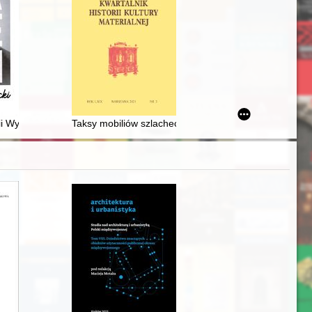
85", opracowanie Jolanta Żyndul, ss. 588, Warszawa 2021, Narodowy In
śmy stworzyć zręby niepodległości. T. 10
i Wychowania Fizycznego w Poznaniu imienia Eugeniusza Piaseckieg
Taksy mobiliów szlacheckich z krakowskich ksiąg grodz