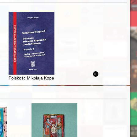
j
iż finansowy i towarzyski lokalnego mieszczaństwa w 2. poł. XIX w
Polskość Mikołaja Kopernika z rodu Ślązaka