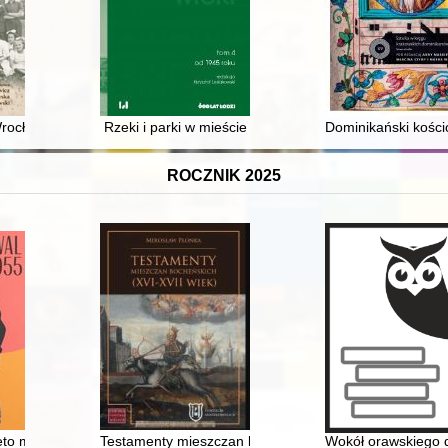
stytutu Studiów Kobiecych w 2019 roku
Wrocławiu
Rzeki i parki w mieście
Dominikański kości
ROCZNIK 2025
ęto młodości
Testamenty mieszczan bocheńskich : (XVI - XVII wiek)
Wokół orawskiego d