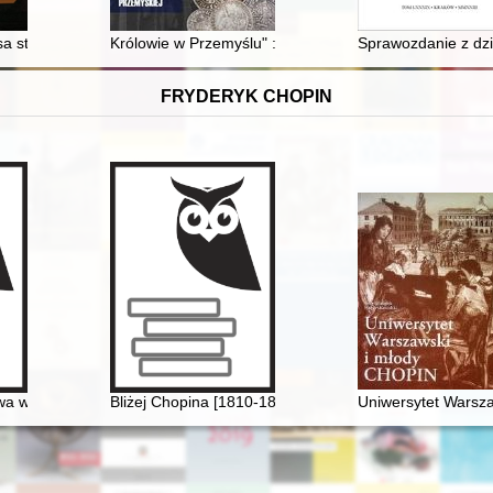
ów szkieletowego kościoła z końca XVII wieku pw. Bożego Ciała w Jasie
nisa stołowego bolesławieckich weteranów
Królowie w Przemyślu" : monety władców Polski w zb
Sprawozdanie z dzi
FRYDERYK CHOPIN
a w polskiej i rosyjskiej kulturze muzycznej II połowy XIX wieku w aspe
Bliżej Chopina [1810-1849]
Uniwersytet Warsza