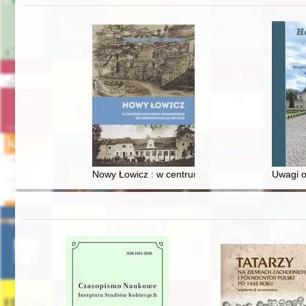
Nowy Łowicz : w centrum poligonu drawskiego od
Uwagi o