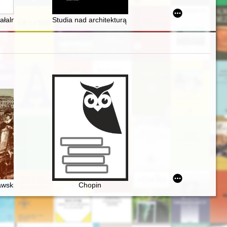
niu w świetle źródeł historycznych i badań archeologicznych
iorach Muzeum Narodowego Ziemi Przemyskiej
ałalności Komitetu Opieki nad Kopcem Józefa Piłsudskiego w 2022 rok
Studia nad architekturą i urbanistyką Polski międzywoje
kcie transmisji dzieł Fryderyka Chopina
wski i młody Chopin
Chopin