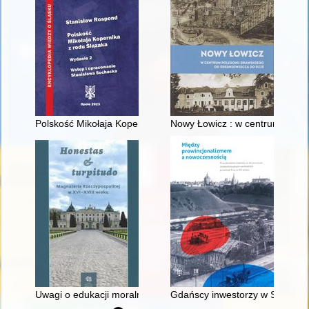
Polskość Mikołaja Kopernika z rodu Ślązaka
Nowy Łowicz : w centrum polig
Uwagi o edukacji moralnej synów szlacheckich w XVI-wiecznej 
Gdańscy inwestorzy w Sopocie :