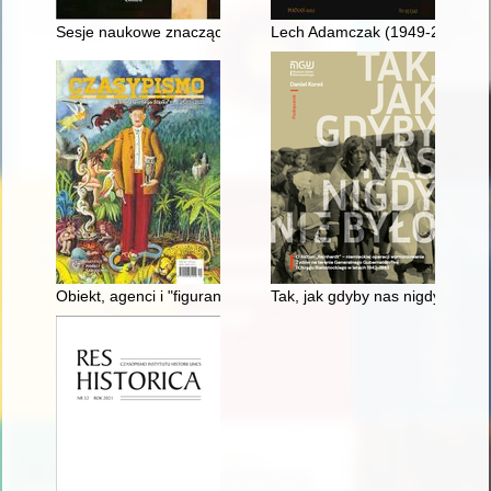
Sesje naukowe znaczącym śladem Domu Misyjnego św. Wojcie
Lech Adamczak (1949-2021)
Obiekt, agenci i "figurant" : Służba Bezpieczeństwa wobec Wy
Tak, jak gdyby nas nigdy nie b