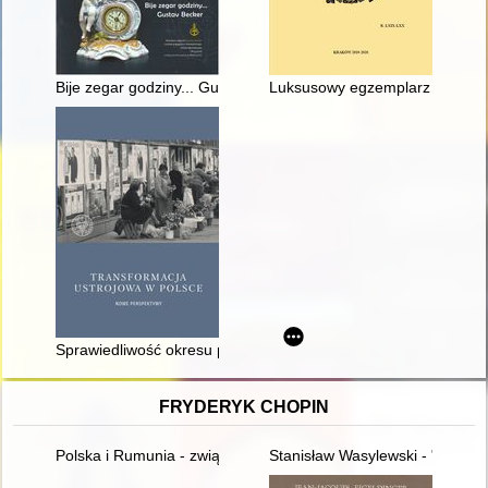
Bije zegar godziny... Gustav Becker : wystawa zegarów "Gust
Luksusowy egzemplarz "Dei Sepo
Sprawiedliwość okresu przejściowego i model rozliczenia z 
FRYDERYK CHOPIN
Polska i Rumunia - związki historyczne i kulturowe - przeszłość
Stanisław Wasylewski - "opolan