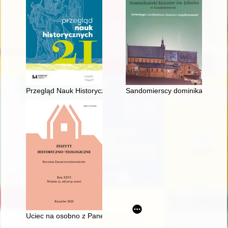
Przegląd Nauk Historycznych. R. 21, nr 2 (2022)
Sandomierscy dominikanie w ś
Uciec na osobno z Panem" : rekolekcje Bogdana Jańskiego u t