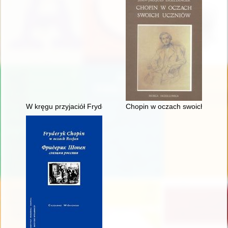
W kręgu przyjaciół Fryderyka Chopina - doktor Jan Matuszyńs
Chopin w oczach swoich uczni