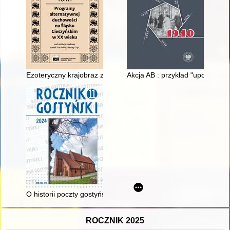
Ezoteryczny krajobraz zdrowia i uzdrawiania Wisły jako elemen
Akcja AB : przykład "uporządk
O historii poczty gostyńskiej w okresie zaboru pruskiego
ROCZNIK 2025