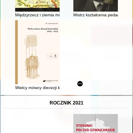
Międzyrzecz i ziemia międzyrzecka : szkice z przeszłości
Mistrz kształcenia pedagogiczn
Wielcy mówcy diecezji katowickiej (1925-1975)
ROCZNIK 2021