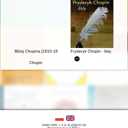
Bliżej Chopina [1810-1849]
Fryderyk Chopin - listy. Skarbie
Chopin
SOWA OPAC v. 6.11.10 (2026-07-24)
Wygenerowano w 0,4875 s.