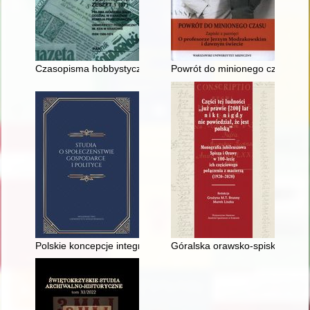
Czasopisma hobbystyczne w Polsce : próba zdefiniowania zjaw
Powrót do minionego czasu : za
Polskie koncepcje integracyjne w latach 1945-1955
Góralska orawsko-spiska delega