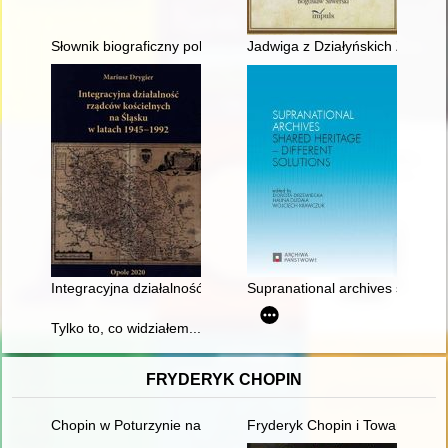
Słownik biograficzny polskiego obozu narodowego : całość w 4
Jadwiga z Działyńskich Zamoysk
Integracyjna działalność rządców kościelnych na Śląsku w lat
Supranational archives shared he
Tylko to, co widziałem... : Celnikier o Zagładzie = Only what I s
FRYDERYK CHOPIN
Chopin w Poturzynie na Ziemi Zamojskiej
Fryderyk Chopin i Towarzystwo 