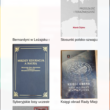
Bernardyni w Leżajsku staropolskim na kartach "Liber Mortuo
Stosunki polsko-szwajcarskie : 
Syberyjskie losy uczestników zgrupowania zbrojnego "Zemsta 
Księgi obrad Rady Miejskiej Mias