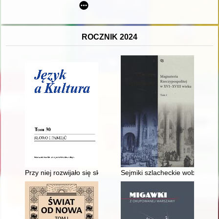
ROCZNIK 2024
Przy niej rozwijało się skrzydła : wspomnienie o dr hab. Agni
Sejmiki szlacheckie wobec konf