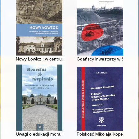
Nowy Łowicz : w centrum poligonu drawskiego od średniowiecz
Gdańscy inwestorzy w Sopocie :
Uwagi o edukacji moralnej synów szlacheckich w XVI-wiecznej 
Polskość Mikołaja Kopernika z 