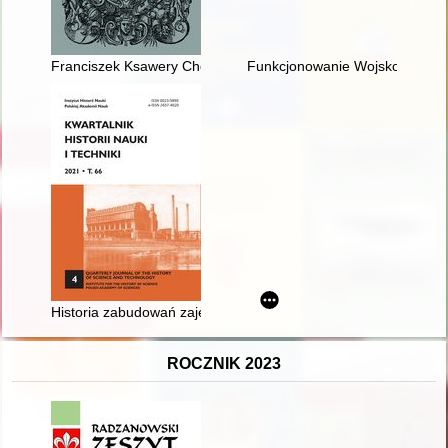
Franciszek Ksawery Chomiński - przedstawiciel elity polityczn
Funkcjonowanie Wojskowego O
Historia zabudowań zajezdni przy ulicy Łazienkowskiej 8 w la
ROCZNIK 2023