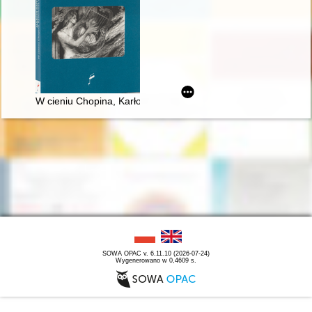
W cieniu Chopina, Karłowicza i Szymanowskiego : szkice i stu
SOWA OPAC v. 6.11.10 (2026-07-24)
Wygenerowano w 0,4609 s.