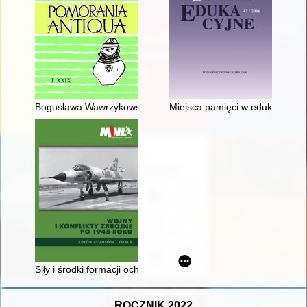
Bogusława Wawrzykowska (1942-2012)
Miejsca pamięci w edukacji obyw
Siły i środki formacji ochrony granic PRL w ćwiczeniach wojs
ROCZNIK 2022