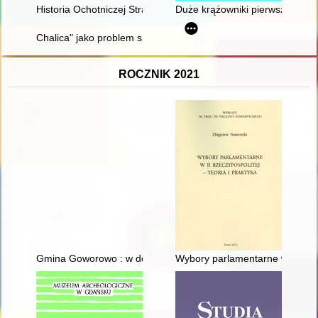
Historia Ochotniczej Straży Pożarnej w Klonowcu Starym w la
Duże krążowniki pierwszej połowy
Chalica" jako problem społeczno-prawny w międzywojennej prasi
ROCZNIK 2021
Gmina Goworowo : w dolinie Orza
Wybory parlamentarne w II Rzecz