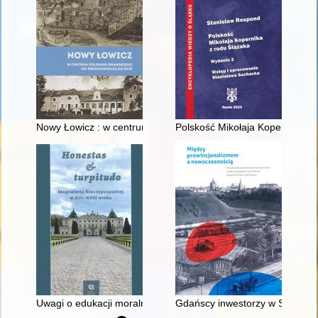
Nowy Łowicz : w centrum poligonu drawskiego od średniowiecz
Polskość Mikołaja Kopernika z 
Uwagi o edukacji moralnej synów szlacheckich w XVI-wiecznej 
Gdańscy inwestorzy w Sopocie :