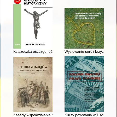
Książeczka oszczędnościowa Franciszka Gorządzielskiego, na
Wysiewanie serc i krzyży na pol
Zasady współdziałania operacyjnego sił morskich Układu War
Kulisy powstania w 1921 r. tygo