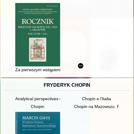
Za pierwszym wstąpieniem ucałowałem ziemię egipską" : J.F. Ch
FRYDERYK CHOPIN
Analytical perspectives on the music of Chopin
Chopin e l'Italia
Chopin
Chopin na Mazowszu. Przewodni