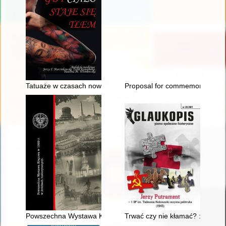
Tatuaże w czasach nowożytnych : znaczenie w różnych subkul
Proposal for commemoration of
Powszechna Wystawa Krajowa w 1929 r. w źródłach historycz
Trwać czy nie kłamać? : katolic