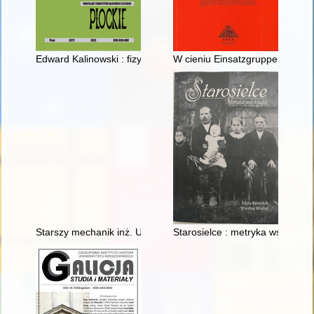
Edward Kalinowski : fizyk, pedagog, człowiek dialogu 1935-20
W cieniu Einsatzgruppen - rece
Starszy mechanik inż. Urban Krzyżanowski (1907-1985 r.) : w
Starosielce : metryka wsi i ludzi