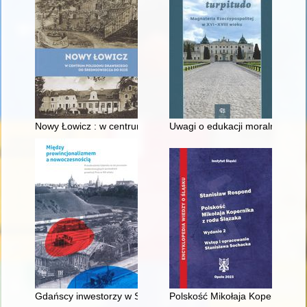
Nowy Łowicz : w centrum poligonu drawskiego od średniowiecz
Uwagi o edukacji moralnej synó
Gdańscy inwestorzy w Sopocie : prestiż finansowy i towarzyski
Polskość Mikołaja Kopernika z 