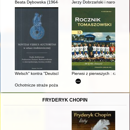
Beata Dębowska (1964-2023)
Jerzy Dobrzański i narodziny o
Welsch" kontra "Deutsch": nowa rzeźba kolekcjonerska w Sz
Pierwsi z pierwszych : rzecz 
Ochotnicze straże pożarne regionu podbabiogórskiego
FRYDERYK CHOPIN