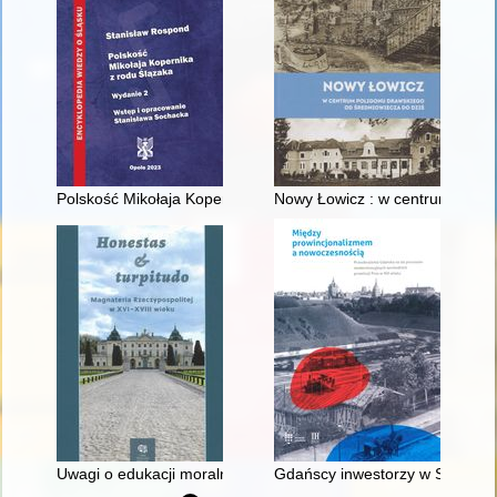
Polskość Mikołaja Kopernika z rodu Ślązaka
Nowy Łowicz : w centrum polig
Uwagi o edukacji moralnej synów szlacheckich w XVI-wiecznej 
Gdańscy inwestorzy w Sopocie :