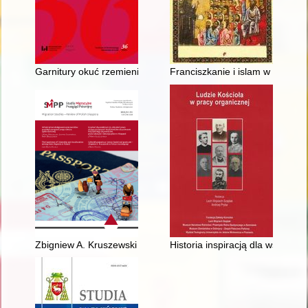
Garnitury okuć rzemieni i inne elementy ozdobne wielkomoraws
Franciszkanie i islam w XIII wie
Zbigniew A. Kruszewski : politolog na emigracji wobec wyzwań p
Historia inspiracją dla współc