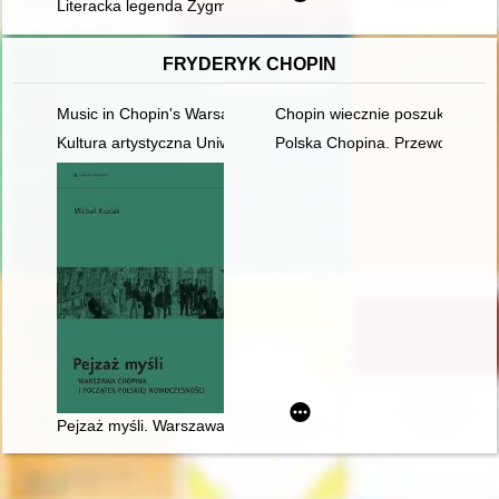
Literacka legenda Zygmuntowskiego dzwonu : Zygmunt w poez
FRYDERYK CHOPIN
Music in Chopin's Warsaw
Chopin wiecznie poszukiwany. 
Kultura artystyczna Uniwersytetu Warszawskiego. Ars et educa
Polska Chopina. Przewodnik p
Pejzaż myśli. Warszawa Chopina i początek polskiej nowoczes