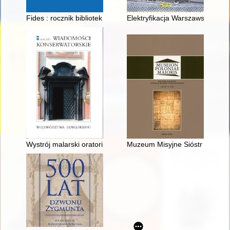
Fides : rocznik bibliotek kościelnych. R. 29, nr 56 (2023)
Elektryfikacja Warszawskiego
Wystrój malarski oratorium kościoła pw. Wniebowzięcia NMP w
Muzeum Misyjne Sióstr Misjonar