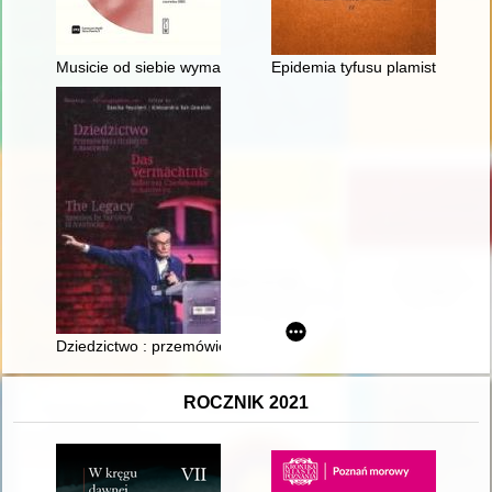
Musicie od siebie wymagać... : II pielgrzymka Jana Pawła II do
Epidemia tyfusu plamistego w w
Dziedzictwo : przemówienia Ocalałych z Auschwitz = Das Vermä
ROCZNIK 2021