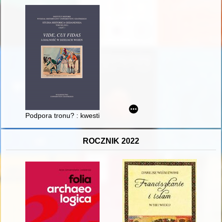
Podpora tronu? : kwestia lojalności armii bułgarskiej podczas
ROCZNIK 2022