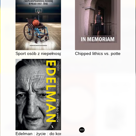
Sport osób z niepełnosprawnością ruchową w Polsce (1952-2
Chipped lithics vs. pottery : b
Edelman : życie : do końca