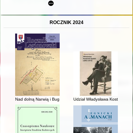
ROCZNIK 2024
Nad dolną Narwią i Bugiem : badania DNA rodzin ze środko
Udział Władysława Kosterskieg