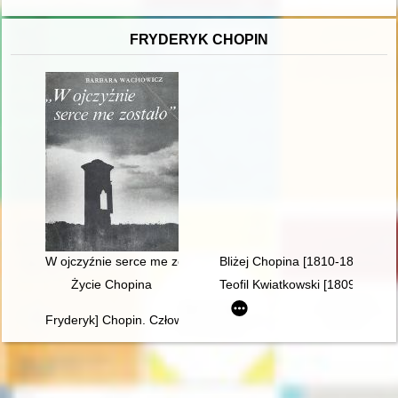
FRYDERYK CHOPIN
W ojczyźnie serce me zostało". Szlakiem Mickiewicza, Słowa
Bliżej Chopina [1810-1849]
Życie Chopina
Teofil Kwiatkowski [1809-1891] 
Fryderyk] Chopin. Człowiek, dzieło, rezonans