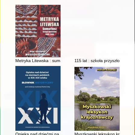
Metryka Litewska : sumariusz księgi dekretów 1589-1595 : sp
115 lat : szkoła przyszłości :
Opieka nad dziećmi na ziemiach polskich w XIX-XXI wieku : sło
Myszkowski leksykon krajozna