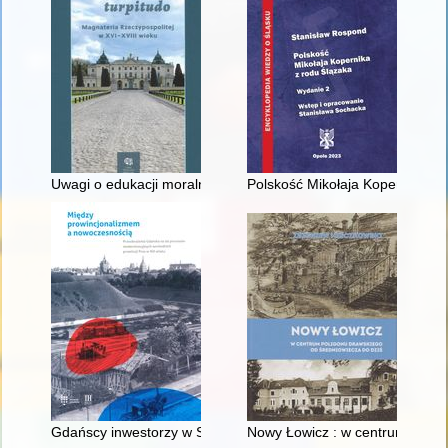
Uwagi o edukacji moralnej synów szlacheckich w XVI-wiecznej 
Polskość Mikołaja Kopernika z 
Gdańscy inwestorzy w Sopocie : prestiż finansowy i towarzyski
Nowy Łowicz : w centrum polig