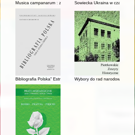
Musica campanarum : z dziejów badań nad dawnymi dzwonam
Sowiecka Ukraina w czasie Wiel
Bibliografia Polska" Estreicherów : rama wydawnicza, studia i źr
Wybory do rad narodowych w 195