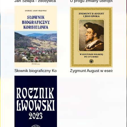
Jan Szłapa - zdobywca góry św. Anny, pierwszy burmistrz Pszcz
U progu zmiany ustrojowej : kon
Słownik biograficzny Korbielowa
Zygmunt August w eseistyce his