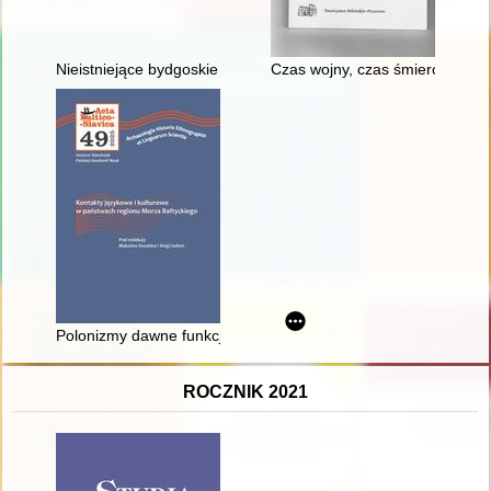
Nieistniejące bydgoskie pomniki i tablice pamiątkowe
Czas wojny, czas śmierci : Prz
Polonizmy dawne funkcjonujące w rosyjskiej gwarze staroobr
ROCZNIK 2021