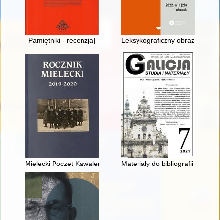
Pamiętniki - recenzja]
Leksykograficzny obraz pojęcia
Mielecki Poczet Kawalerów Orderu Virtuti Militari : Widanka S
Materiały do bibliografii Galicj