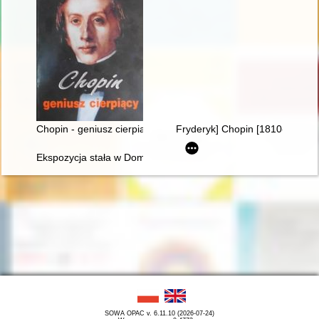
Chopin - geniusz cierpiący
Fryderyk] Chopin [1810-1849]. 
Ekspozycja stała w Domu Urodzenia Fryderyka Chopina w Żel
SOWA OPAC v. 6.11.10 (2026-07-24)