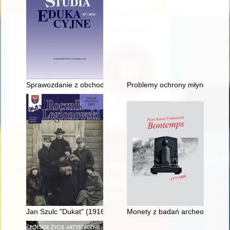
Sprawozdanie z obchodów pięćdziesięciolecia istnienia Zakład
Problemy ochrony młynów jako z
Jan Szulc "Dukat" (1916-1998)
Monety z badań archeologicznyc