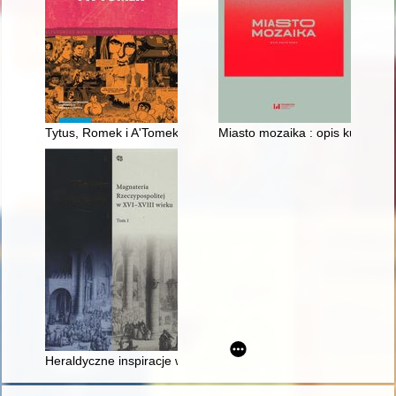
Tytus, Romek i A'Tomek i twórczość komiksowa Henryka J. Ch
Miasto mozaika : opis kulturow
Heraldyczne inspiracje w oratorstwie sejmikowym