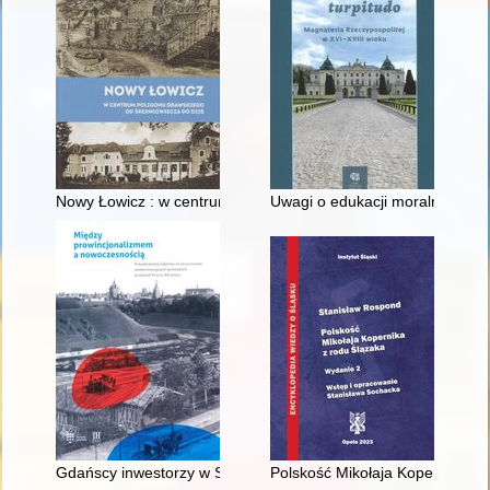
Nowy Łowicz : w centrum poligonu drawskiego od średniowiecz
Uwagi o edukacji moralnej synó
Gdańscy inwestorzy w Sopocie : prestiż finansowy i towarzyski
Polskość Mikołaja Kopernika z 