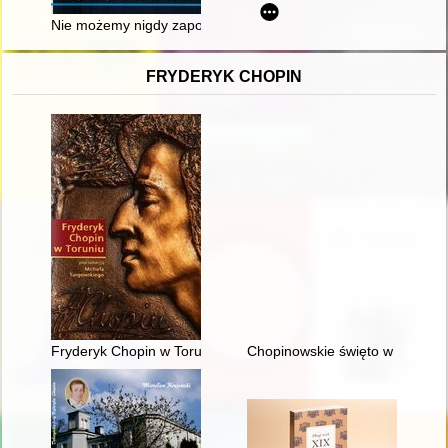
Nie możemy nigdy zapomnieć : amerykańscy kowboje w byłym o
FRYDERYK CHOPIN
Fryderyk Chopin w Toruniu
Chopinowskie święto w Duszni