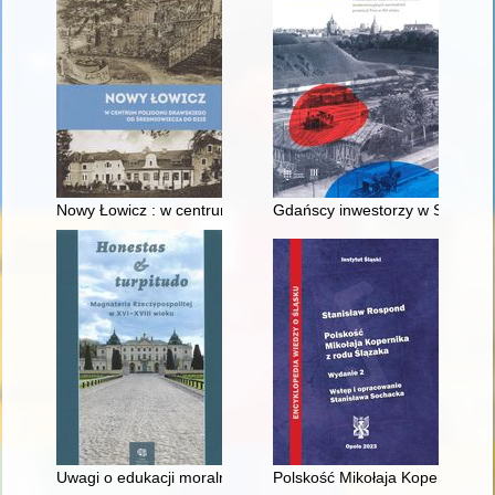
Nowy Łowicz : w centrum poligonu drawskiego od średniowiecz
Gdańscy inwestorzy w Sopocie :
Uwagi o edukacji moralnej synów szlacheckich w XVI-wiecznej 
Polskość Mikołaja Kopernika z 