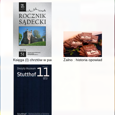
Księga (I) chrztów w parafii św. Wawrzyńca w Biegonicach 16
Żalno : historia opowiadana. Cz