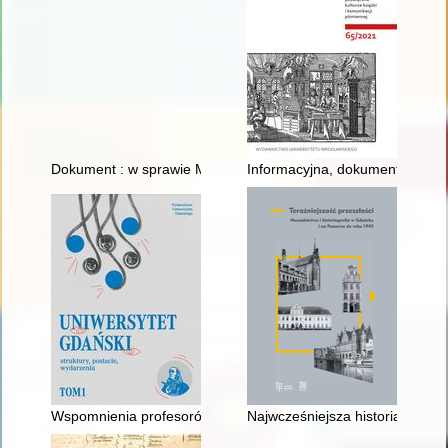
Dokument : w sprawie Muzeum Ziemi Płockiej, "Głos Płocki" 19
Informacyjna, dokumentacyjna i 
Wspomnienia profesorów Wydziału Filologicznego UG
Najwcześniejsza historia Muze