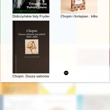
Dobrzyńskie listy Fryderyka F. Chopina. Fryderyk Chopin na M
Chopin i fortepian : kilka uwag 
Chopin. Dusza salonów paryskich 1830-1848