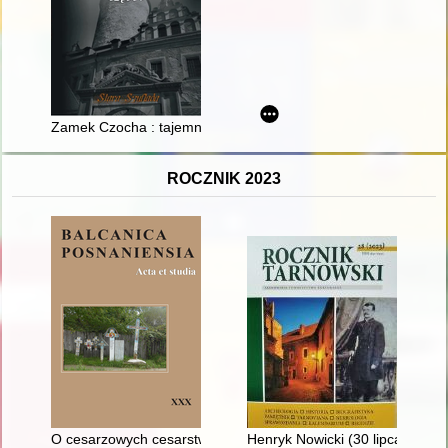
Zamek Czocha : tajemnice warowni i regionu. Cz. 1
ROCZNIK 2023
O cesarzowych cesarstwa Łacińskiego (1204-1261). (4),
Henryk Nowicki (30 lipca 1940,