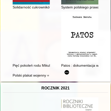
Solidarność cukrowników : zarys historii NSZZ "Solidarność"
System polskiego prawa celneg
Pięć pokoleń rodu Mikulskich. T. 1
Patos : dokumentacja własnej ak
Polski plakat wojenny = Polish world war II posters
ROCZNIK 2021