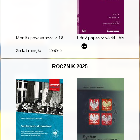
Mogiła powstańcza z 1863 roku w Nowej Wsi (cienińskiej)
Łódź poprzez wieki : historia mia
25 lat minęło... : 1999-2024 : jubileusz Samorządowej Szkoł
ROCZNIK 2025