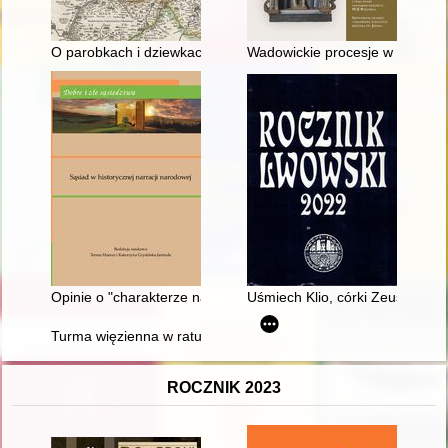
O parobkach i dziewkach czeladnych w gospodarstwie chłopów
Wadowickie procesje w Polsce 
Opinie o "charakterze narodowym" w XVI-XVIII wieku, czyli W 
Uśmiech Klio, córki Zeusa, muzy 
Turma więzienna w ratuszu bieckim
ROCZNIK 2023