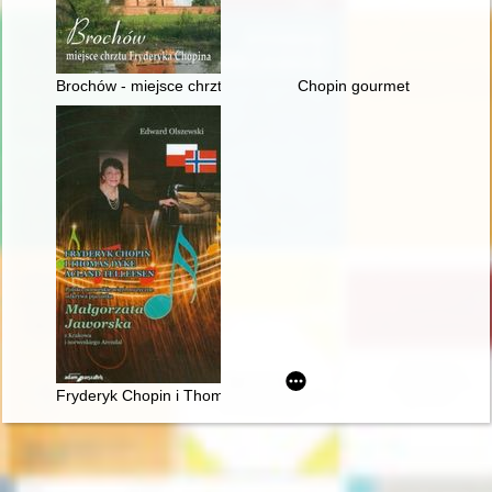
Brochów - miejsce chrztu Fryderyka Chopina
Chopin gourmet
Fryderyk Chopin i Thomas Dyke Acland Tellefsen. Polsko-norw