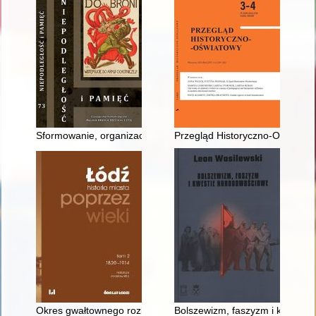
Sformowanie, organizacja i liczebność 8. Dywizji Piechoty Wo
Przegląd Historyczno-Oświatowy
Okres gwałtownego rozkwitu (1865-1897)
Bolszewizm, faszyzm i kwestie