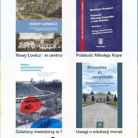
Nowy Łowicz : w centrum poligonu drawskiego od średniowiecz
Polskość Mikołaja Kopernika z 
Gdańscy inwestorzy w Sopocie : prestiż finansowy i towarzyski
Uwagi o edukacji moralnej synó