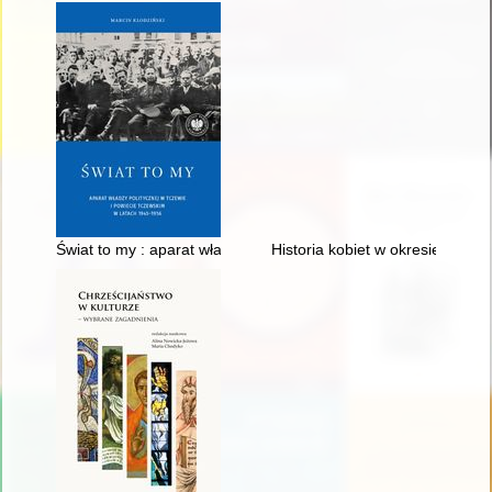
Świat to my : aparat władzy politycznej w Tczewie i powiecie 
Historia kobiet w okresie 1945