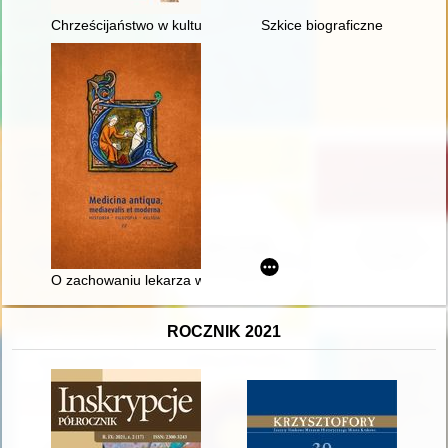
Chrześcijaństwo w kulturze : wybrane zagadnienia
Szkice biograficzne
O zachowaniu lekarza w świetle dwunastowiecznego traktatu z
ROCZNIK 2021