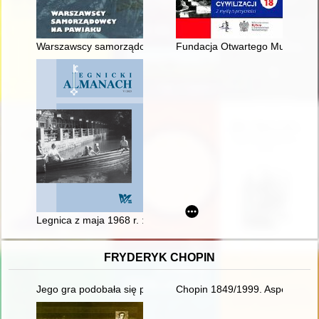
Warszawscy samorządowcy na Pawiaku : katalog wystawy
Fundacja Otwartego Muzeum Tech
Legnica z maja 1968 r. : fotografie z albumu Very Zettel
FRYDERYK CHOPIN
Jego gra podobała się przede wszystkim damom... Chopin i ko
Chopin 1849/1999. Aspekte der 