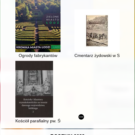
Ogrody fabrykantów
Cmentarz żydowski w Serocku : 
Kościół parafialny pw. Świętej Trójcy w Niemirowie