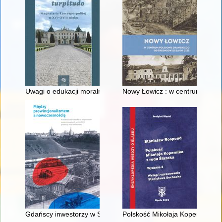
Uwagi o edukacji moralnej synów szlacheckich w XVI-wiecznej 
Nowy Łowicz : w centrum polig
Gdańscy inwestorzy w Sopocie : prestiż finansowy i towarzyski
Polskość Mikołaja Kopernika z 