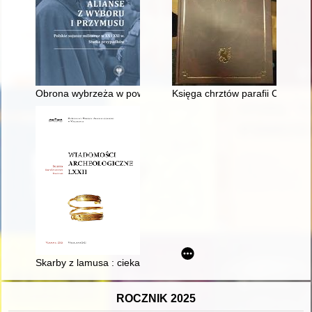
Obrona wybrzeża w powojennych realiach polityczno-wojskowy
Księga chrztów parafii Czersk 
Skarby z lamusa : ciekawe materiały z miejscowości Łady Nowe
ROCZNIK 2025