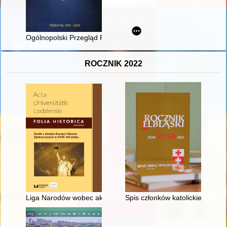
Ogólnopolski Przegląd Plakatu Muzealnego i Ochrony Zabytków
ROCZNIK 2022
Liga Narodów wobec aktów agresji (1919-1939) = The League o
Spis członków katolickiego st