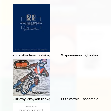
25 lat Akademii Bialskiej im. Jana Pawła II : album jubileuszow
Wspomnienia Sybiraków : zbiór 
Żużlowy leksykon ligowy. T. 15,
LO Świdwin : wspomnienia abso