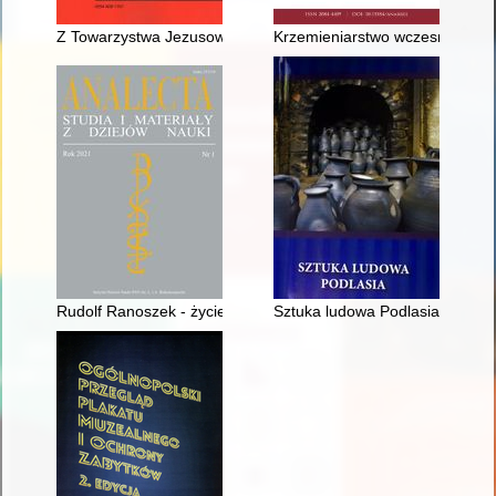
Z Towarzystwa Jezusowego do Towarzystwa do Ksiąg Elementa
Krzemieniarstwo wczesnobrązow
Rudolf Ranoszek - życie i działalność naukowa (1894-1986) = 
Sztuka ludowa Podlasia