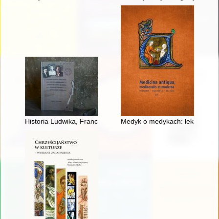
Historia Ludwika, Franciszka i Filomeny Kamińskich : rodzeńs
Medyk o medykach: lekarze w d