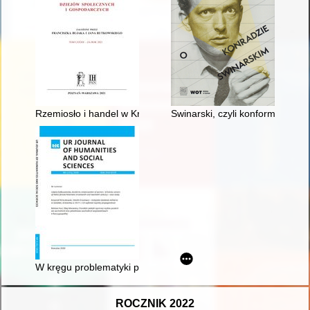
Rzemiosło i handel w Krasnymstawie : między prosperity a kry
Swinarski, czyli konformizm?
W kręgu problematyki pamiętników z podróży po Europie Fra
ROCZNIK 2022