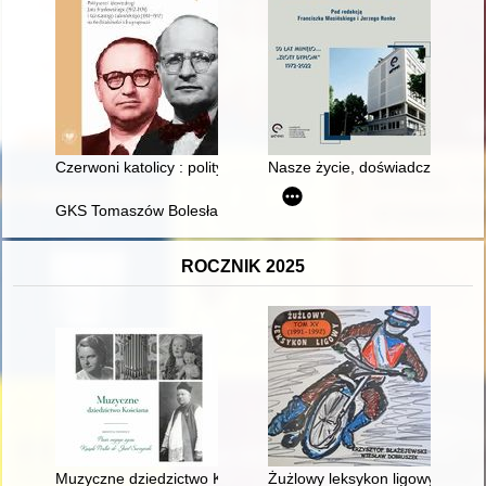
Czerwoni katolicy : polityczne i ideowe drogi Jana Frankowski
Nasze życie, doświadczenia, pas
GKS Tomaszów Bolesławiecki : historia klubu sportowego
ROCZNIK 2025
Muzyczne dziedzictwo Kościana : pieśń mojego życia : ksiądz p
Żużlowy leksykon ligowy. T. 15,