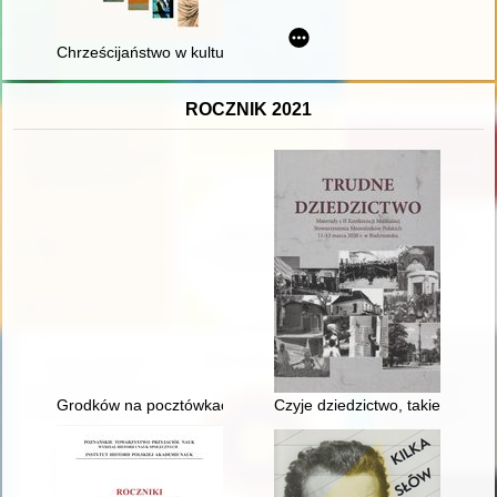
Chrześcijaństwo w kulturze : wybrane zagadnienia
ROCZNIK 2021
Grodków na pocztówkach : ze zbiorów Miejskiej i Gminnej Bibli
Czyje dziedzictwo, takie trudno