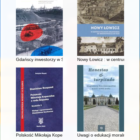
Gdańscy inwestorzy w Sopocie : prestiż finansowy i towarzyski
Nowy Łowicz : w centrum polig
Polskość Mikołaja Kopernika z rodu Ślązaka
Uwagi o edukacji moralnej synó