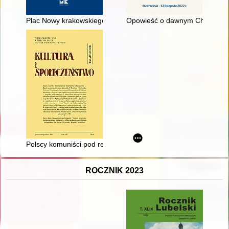
Plac Nowy krakowskiego Kazimierza : zapis historii od XIV do X
Opowieść o dawnym Chrzanowie 
Polscy komuniści pod rentgenem
ROCZNIK 2023