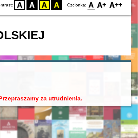
D
BW
YB
BY
F0
F1
F2
ntrast:
Czcionka:
OLSKIEJ
rzepraszamy za utrudnienia.