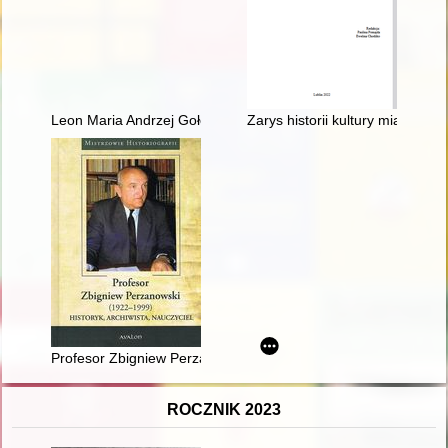
Leon Maria Andrzej Gołębiowski - ksiądz, który serce miał w ro
Zarys historii kultury miasta B
Profesor Zbigniew Perzanowski (1922-1999) : historyk, archiwi
ROCZNIK 2023