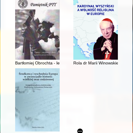
Bartłomiej Obrochta - legendarny skrzypek Podhala : 170 rocz
Rola dr Marii Winowskiej, osob