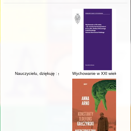
Nauczycielu, dziękuję : gmina Pogorzela
Wychowanie w XXI wieku : 80. r