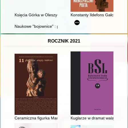
Księcia Górka w Oleszycach : pałac i ludzie
Konstanty Ildefons Gałczyński 
Naukowe "bojownice" : pierwsze uczone i badaczki w Uniwersyte
ROCZNIK 2021
Ceramiczna figurka Marii z Jezusem z badań staromiejskiego kw
Kuglarze w dramat walą : Adam