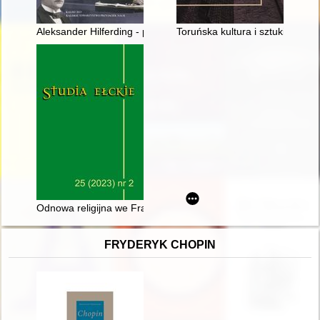
Aleksander Hilferding - pierwszy badacz kaszubszczyzny : źr
Toruńska kultura i sztuki plast
Odnowa religijna we Francji w świetle publicystyki katolickiej D
FRYDERYK CHOPIN