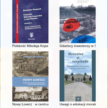
Polskość Mikołaja Kopernika z rodu Ślązaka
Gdańscy inwestorzy w Sopocie :
Nowy Łowicz : w centrum poligonu drawskiego od średniowiecz
Uwagi o edukacji moralnej synó