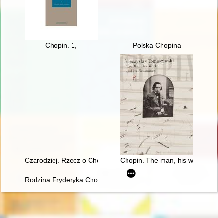
Chopin. 1,
Polska Chopina
Czarodziej. Rzecz o Chopinie [1810-1849]
Chopin. The man, his work and 
Rodzina Fryderyka Chopina na przełomie XVIII i XIX w