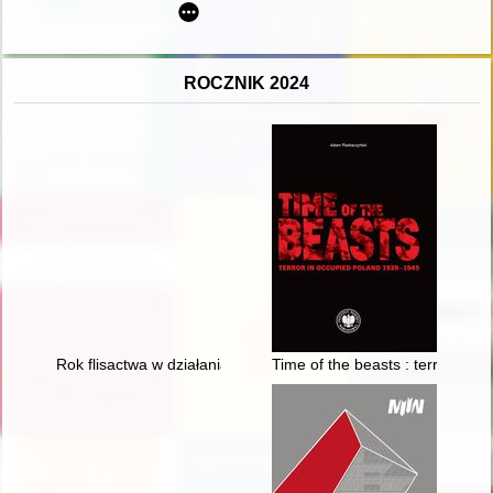
ROCZNIK 2024
Rok flisactwa w działaniach Towarzystwa Miłośników Torunia = T
Time of the beasts : terror in 