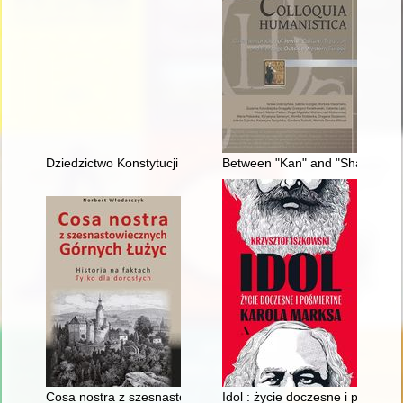
Dziedzictwo Konstytucji 1812 roku : z dziejów konstytucjonali
Between "Kan" and "Sham" : co
Cosa nostra z szesnastowiecznych Górnych Łużyc : historia na 
Idol : życie doczesne i pośmier