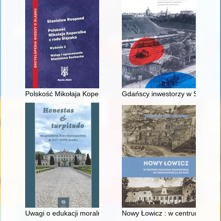
Polskość Mikołaja Kopernika z rodu Ślązaka
Gdańscy inwestorzy w Sopocie :
Uwagi o edukacji moralnej synów szlacheckich w XVI-wiecznej 
Nowy Łowicz : w centrum polig