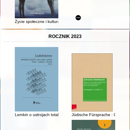
Życie społeczne i kulturalne w przedwojennej Rawie Mazowiecki
ROCZNIK 2023
Lemkin o ustrojach totalitarnych i ich prawie karnym (1926-193
Jüdische Fürsprache : Quellen