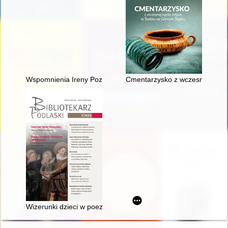
Wspomnienia Ireny Poznańskiej z II wojny światowej
Cmentarzysko z wczesnej epoki
Wizerunki dzieci w poezji funeralnej Wacława Potockiego = The