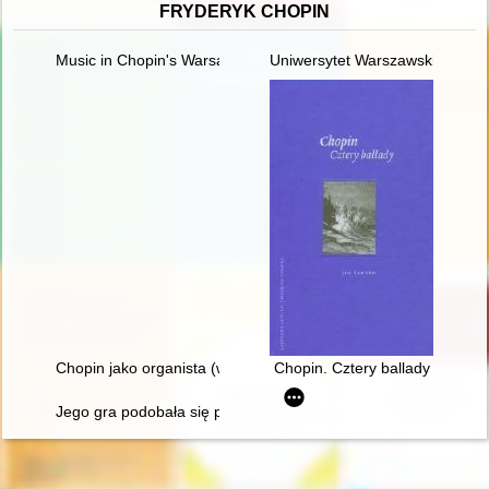
FRYDERYK CHOPIN
Music in Chopin's Warsaw
Uniwersytet Warszawski i młod
Chopin jako organista (w 150. rocznicę śmierci)
Chopin. Cztery ballady
Jego gra podobała się przede wszystkim damom... Chopin i ko