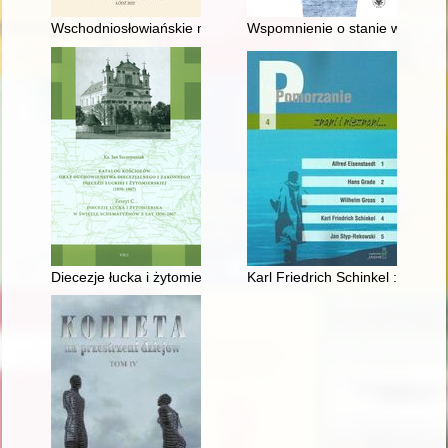
Wschodniosłowiańskie nazwiska odimienne w historycznej antr
Wspomnienie o stanie wojenny
Diecezje łucka i żytomierska w świetle schematyzmów z lat 1
Karl Friedrich Schinkel : archit