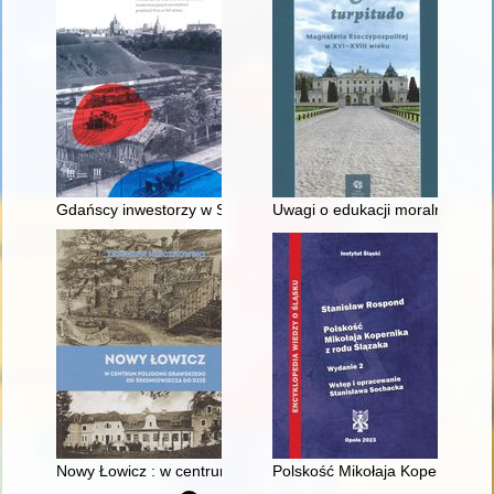
Gdańscy inwestorzy w Sopocie : prestiż finansowy i towarzyski
Uwagi o edukacji moralnej synó
Nowy Łowicz : w centrum poligonu drawskiego od średniowiecz
Polskość Mikołaja Kopernika z 