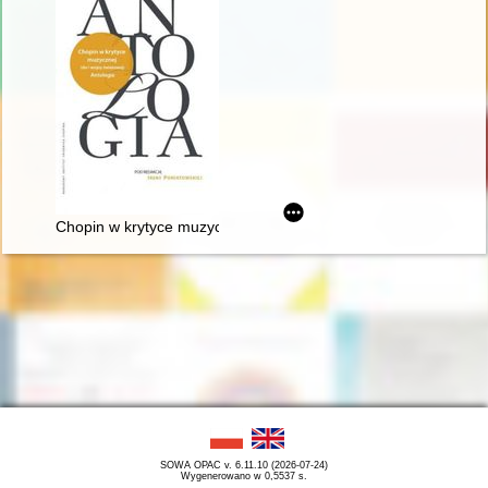
Chopin w krytyce muzycznej (do I wojny światowej). Antologia
SOWA OPAC v. 6.11.10 (2026-07-24)
Wygenerowano w 0,5537 s.