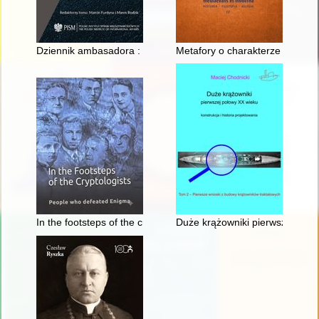
Dziennik ambasadora : Londyn 1994-1999. T. 3,
Metafory o charakterze medycz
In the footsteps of the cryptologists : people who defeated En
Duże krążowniki pierwszej połowy