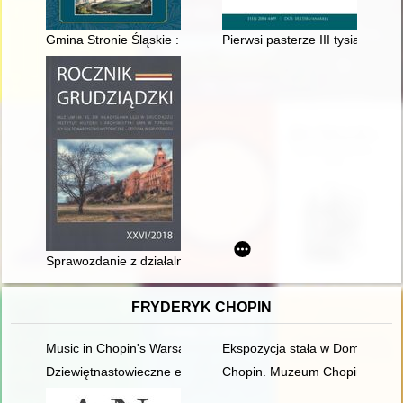
Gmina Stronie Śląskie : kraina królewny Marianny Orańskiej na 
Pierwsi pasterze III tysiąclecia 
Sprawozdanie z działalności Towarzystwa Opieki nad Zabytka
FRYDERYK CHOPIN
Music in Chopin's Warsaw
Ekspozycja stała w Domu Urodz
Dziewiętnastowieczne edycje dzieł Fryderyka Chopina jako aspek
Chopin. Muzeum Chopina. Ch