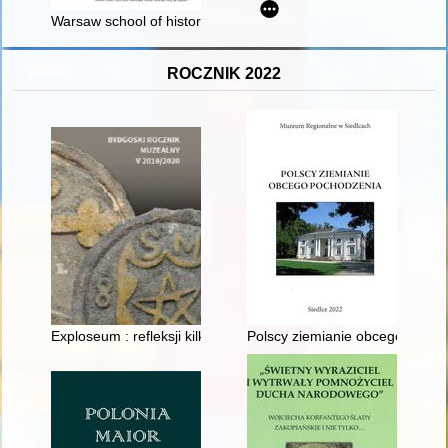
Warsaw school of historians of ideas, post-structuralism and N
ROCZNIK 2022
Exploseum : refleksji kilka użytkownika, konserwatora i amator
Polscy ziemianie obcego pocho