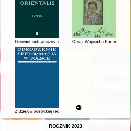
Dziewiętnastowieczny projekt herbu Rychwała : wyrozumowana 
Obraz Wojciecha Korfantego w
Z dziejów poetyckiej recepcji rycin do "Tryumfów" Petrarki : Mik
ROCZNIK 2023