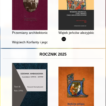
Przemiany architektoniczne zamku malborskiego w latach 177
Wątek jeńców alezyjskich jako p
Wojciech Korfanty i jego Śląsk w relacjach i świadomości społe
ROCZNIK 2025