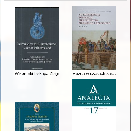
Wizerunki biskupa Zbigniewa Oleśnickiego i początki portretu 
Muzea w czasach zarazy