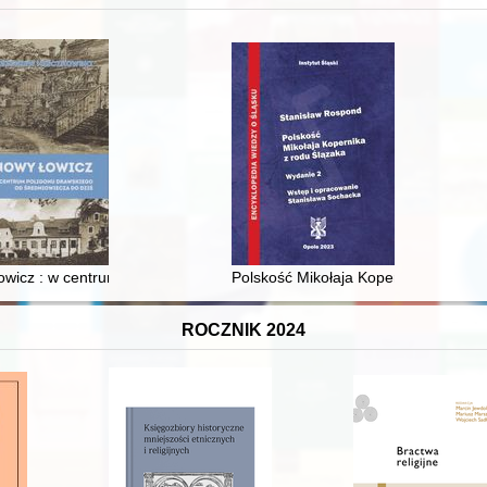
 i towarzyski lokalnego mieszczaństwa w 2. poł. XIX w
wicz : w centrum poligonu drawskiego od średniowiecza do dziś
Polskość Mikołaja Kopernika z rodu 
ROCZNIK 2024