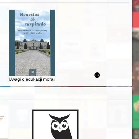
Ślązaka
Uwagi o edukacji moralnej synów szlacheckich w XVI-wiecznej Rze