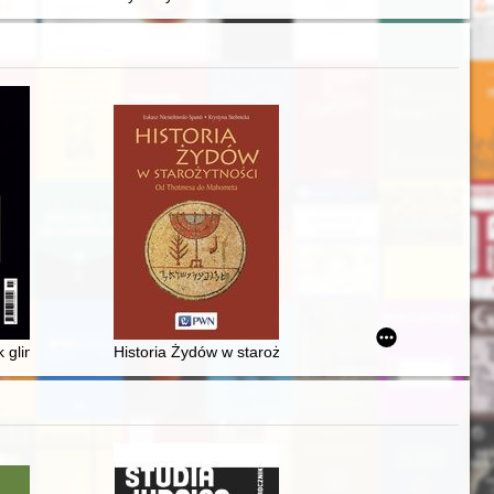
i ustrojowej
ek glinianych w Zborowskiem - recenzja]
Historia Żydów w starożytności : od Thotmesa do Ma