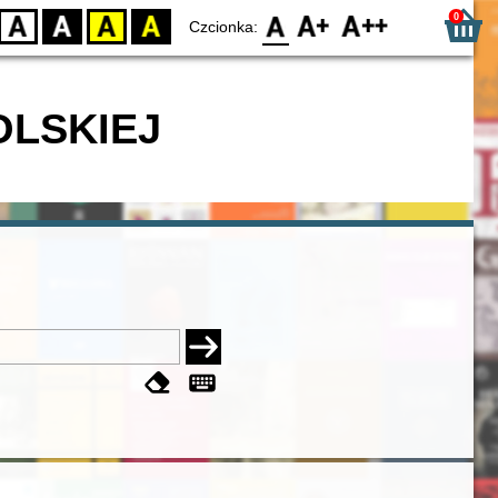
0
D
BW
YB
BY
F0
F1
F2
Czcionka:
OLSKIEJ