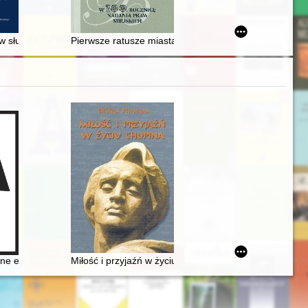
w służbie nauce
Pierwsze ratusze miasta Białej
w Archiwum Państwowym we Wrocławiu
e edycje dzieł Fryderyka Chopina jako aspekt historii recepcji
Miłość i przyjaźń w życiu Chopina