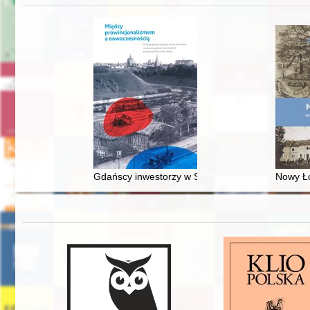
Gdańscy inwestorzy w Sopocie : prestiż finansowy
Nowy Ło