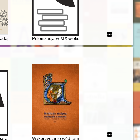
cko-Reformowanego w zbiorach Litewskiej Biblioteki Narodowej im. Ma
 adaptacyjne strategie rozwoju Bractwa św. Zofii w obliczu współczesno
Polonizacja w XIX wieku i dwudziestoleciu międzywojenn
menty z zasobu Archiwum Państwowego w Bydgoszczy
e terroru (1917-1953)
parafii : Płonka Kościelna
Wykorzystanie wód termalnych do celów leczniczych 