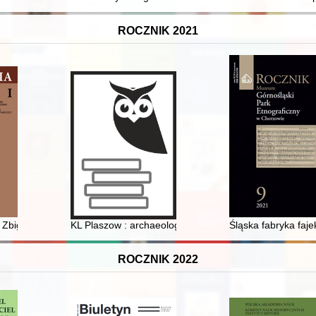
ROCZNIK 2021
rowe i kapitał subkulturowy polskiej młodzieży w okresie transformacj
a Zbigniewa Bukowskiego
KL Plaszow : archaeological guide
Śląska fabryka faj
ROCZNIK 2022