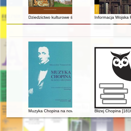
Dziedzictwo kulturowe średniowiecza w powiecie nowo
Informacja Wojska
Muzyka Chopina na nowo odczytana
Bliżej Chopina [181