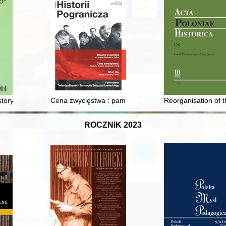
storyczną o powstaniach śląskich?
Cena zwycięstwa : pamięć o II wojnie światowej we ws
Reorganisation of t
ROCZNIK 2023