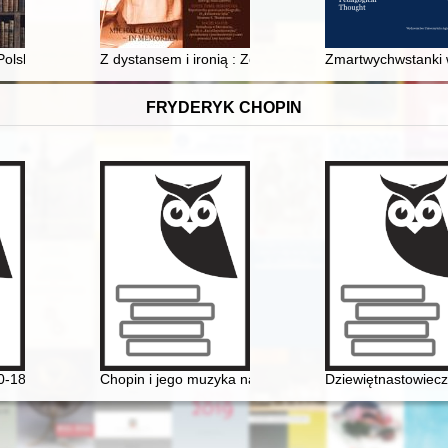
solskim
 Polskiego wobec andersowców w latach 1944-1956
Z dystansem i ironią : Zofia Kozarynowa (1890–1992)
Zmartwychwstanki 
FRYDERYK CHOPIN
0-1849]
Chopin i jego muzyka na Dolnym Śląsku" - wystawa 
Dziewiętnastowieczn