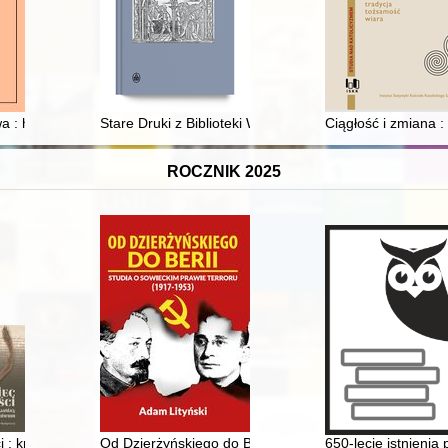
 rolnego we Francji w latach 1918-1939
: historia historiografii a historia idei (i nauki)
Stare Druki z Biblioteki Wileńskiego Synodu Ewangeli
Ciągłość i zmiana :
ROCZNIK 2025
ci : królewskie pergaminy w poklasztornym Archiwum : wybrane doku
Od Dzierżyńskiego do Berii : studia o sowieckim prawi
650-lecie istnienia 