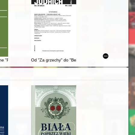
półczesnym społeczeństwie rosyjskim
he "Polish" space of Lviv as a component of the process of city space id
Od "Za grzechy" do "Bezdomnych" : Aleksander Marten 