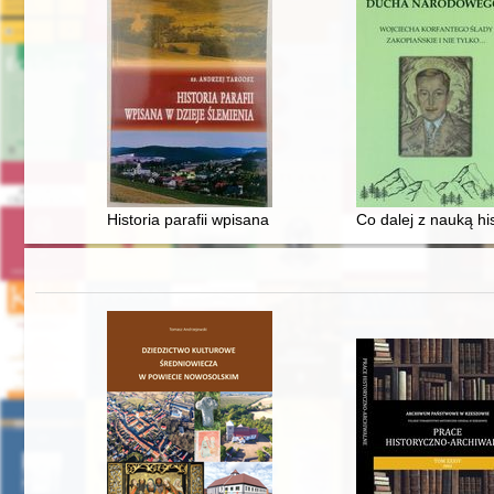
Historia parafii wpisana w dzieje Ślemienia
Co dalej z nauką hi