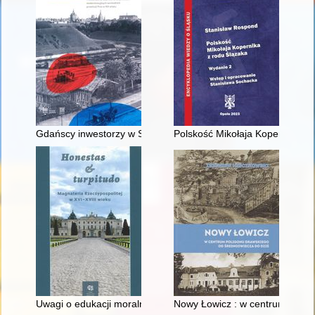
Gdańscy inwestorzy w Sopocie : prestiż finansowy i towarzyski
Polskość Mikołaja Kopernika z 
Uwagi o edukacji moralnej synów szlacheckich w XVI-wiecznej 
Nowy Łowicz : w centrum polig