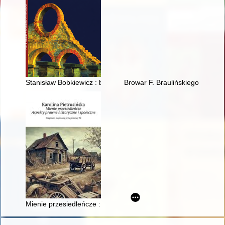
Stanisław Bobkiewicz : bohater na miarę współczesnych
Browar F. Braulińskiego w Piotr
Mienie przesiedleńcze : aspekty prawne historyczne i społecz