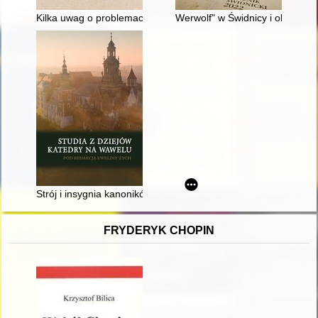
Kilka uwag o problemach odbudowy i działalności administracji
Werwolf" w Świdnicy i okolicy -
Strój i insygnia kanoników kapitulnych archidiecezji krakowskiej
FRYDERYK CHOPIN