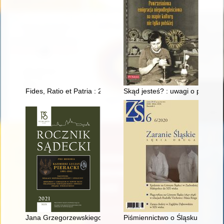
Fides, Ratio et Patria : 20 lat WSKSiM : kalendarium 2001-202
Skąd jesteś? : uwagi o powieśc
Jana Grzegorzewskiego zainteresowania Słowacją i Spiszem
Piśmiennictwo o Śląsku w wybo