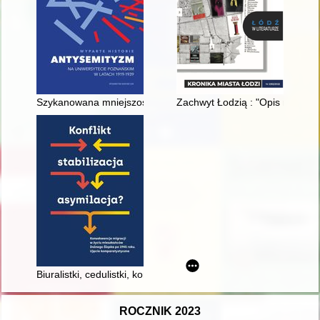
Szykanowana mniejszość : Żydzi w Poznaniu między pierwszą 
Zachwyt Łodzią : "Opis miasta 
Biuralistki, cedulistki, konduktorki : kobiety w trójmiejskiej ko
ROCZNIK 2023