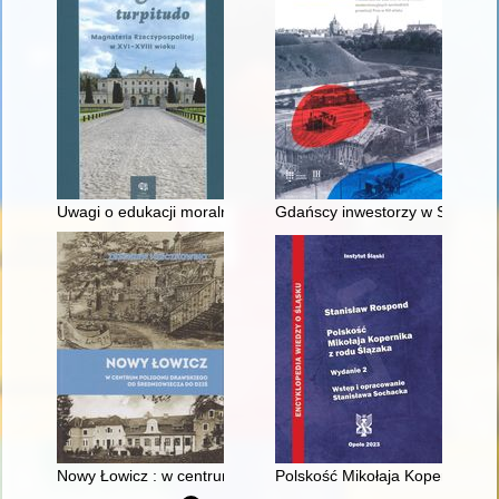
Uwagi o edukacji moralnej synów szlacheckich w XVI-wiecznej 
Gdańscy inwestorzy w Sopocie :
Nowy Łowicz : w centrum poligonu drawskiego od średniowiecz
Polskość Mikołaja Kopernika z 