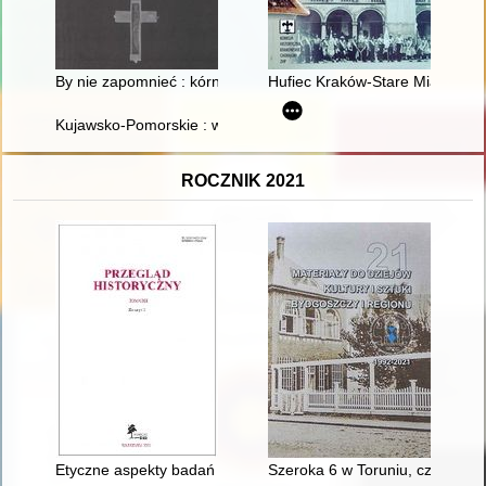
By nie zapomnieć : kórniccy księża z parafii pw. Wszystkich 
Hufiec Kraków-Stare Miasto w 
Kujawsko-Pomorskie : wspólnie do przyszłości : z miłości do Po
ROCZNIK 2021
Etyczne aspekty badań nad powojennym podziemiem niepodl
Szeroka 6 w Toruniu, czyli Z dz