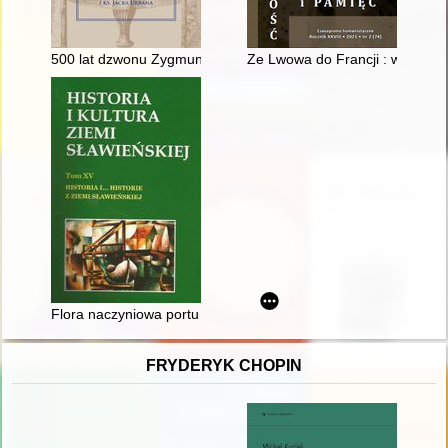
500 lat dzwonu Zygmunta
Ze Lwowa do Francji : wspomni
Flora naczyniowa portu w Darłowie w ostatnich pięćdziesięciu 
FRYDERYK CHOPIN