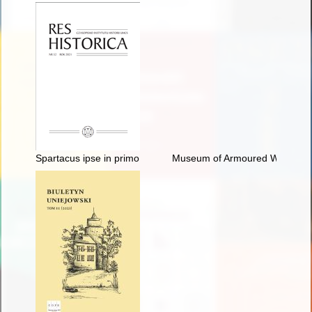
Spartacus ipse in primo agmine fortissime dimicans quasi imper
Museum of Armoured Warfare in