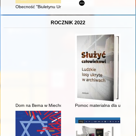
Obecność "Biuletynu Uniejowskiego" na rynku wydawnictw nau
ROCZNIK 2022
Dom na Bema w Miechowie
Pomoc materialna dla uczniów sz