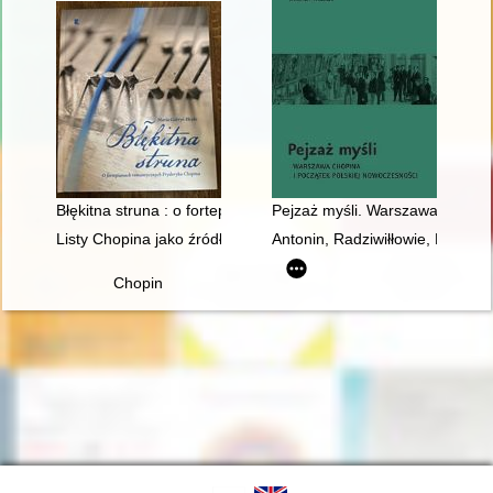
Błękitna struna : o fortepianach romantycznych Fryderyka Cho
Pejzaż myśli. Warszawa Chopina
Listy Chopina jako źródło informacji do badań nad rodziną T
Antonin, Radziwiłłowie, Fryder
Chopin