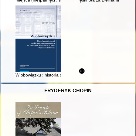
Miejsca (nie)pamięci : ślady akcji "Reinhardt" w Częstochowie 
Tęsknota za Bielinami
W obowiązku : historia codzienności polskich służących dom
FRYDERYK CHOPIN