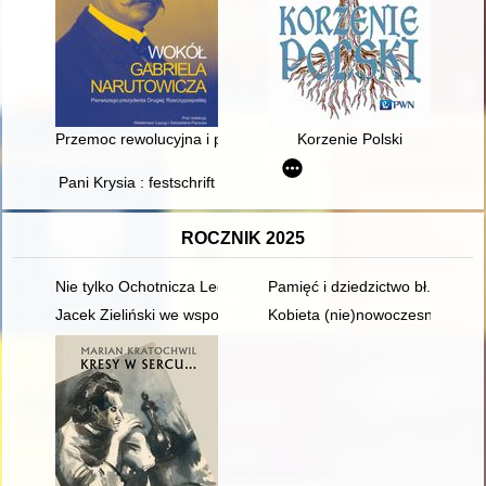
Przemoc rewolucyjna i przemoc kontrrewolucyjna na przykładz
Korzenie Polski
Pani Krysia : festschrift
ROCZNIK 2025
Nie tylko Ochotnicza Legia Kobiet : kobiety wobec inwazji bol
Pamięć i dziedzictwo bł. księdz
Jacek Zieliński we wspomnieniach fanów
Kobieta (nie)nowoczesna : wize