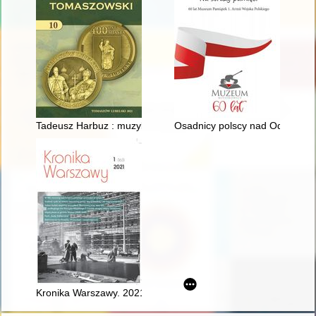
Tadeusz Harbuz : muzykant i kapelmistrz z Majdanu Górnego
Osadnicy polscy nad Odrą po II
Kronika Warszawy. 2021, [nr] 1