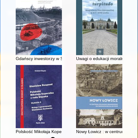
Gdańscy inwestorzy w Sopocie : prestiż finansowy i towarzyski
Uwagi o edukacji moralnej synó
Polskość Mikołaja Kopernika z rodu Ślązaka
Nowy Łowicz : w centrum polig