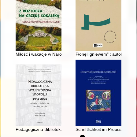
Miłość i wakacje w Narolu opowieść rodzinna z Narola, Lipska 
Płonęli gniewem" : autobiograf
Pedagogiczna Biblioteka Wojewódzka w Opolu Filia w Nysie
Schriftlichkeit im Preussenland