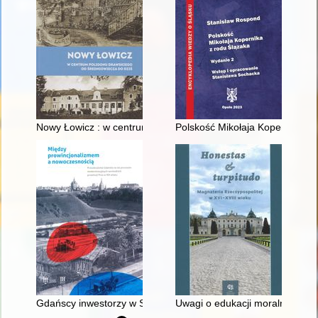
Nowy Łowicz : w centrum poligonu drawskiego od średniowiecz
Polskość Mikołaja Kopernika z 
Gdańscy inwestorzy w Sopocie : prestiż finansowy i towarzyski
Uwagi o edukacji moralnej synó