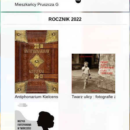
Mieszkańcy Pruszcza Gdańskiego sprzed dwóch tysięcy lat
ROCZNIK 2022
Antiphonarium Kielcense = Antyfonarz Kolegiaty Kieleckiej (ok
Twarz ulicy : fotografie z lat 1