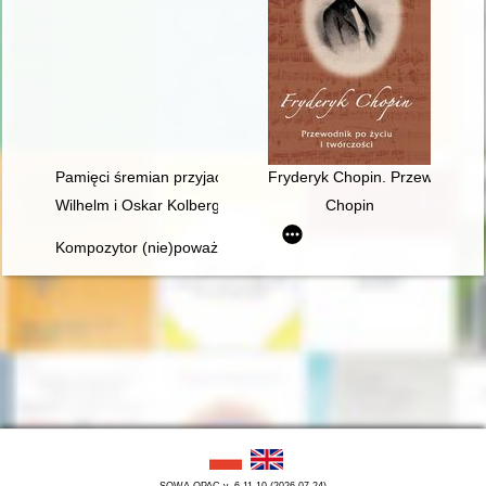
Pamięci śremian przyjaciół Fryderyka Chopina oraz miłośników
Fryderyk Chopin. Przewodnik po
Wilhelm i Oskar Kolbergowie - zarys życia i przyjaźni z Fryde
Chopin
Kompozytor (nie)poważny. Poczucie humoru Fryderyka Chopi
SOWA OPAC v. 6.11.10 (2026-07-24)