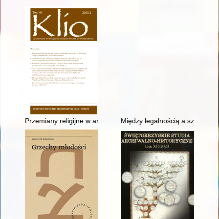
Przemiany religijne w antycznej Kapui od VI w. p.n.e. do końca 
Między legalnością a szarą str