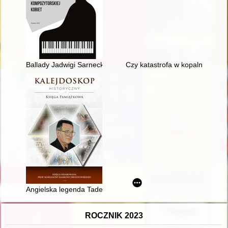
Ballady Jadwigi Sarneckiej w kontekście polskiej muzyki forte
Czy katastrofa w kopalni "Ludmi
Angielska legenda Tadeusza Kościuszki : początki legendy
ROCZNIK 2023