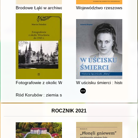
Brodowe Łąki w archiwach 1793-1936
Województwo rzeszowskie w lic
Fotografowie z okolic Wrocławia do 1945 r
W uścisku śmierci : historia łąc
Ród Korubów : ziemia szaniecka
ROCZNIK 2021