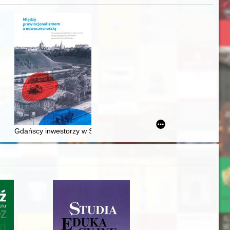
acheckich w XVI-wiecznej Rzeczypospolitej
Gdańscy inwestorzy w Sopocie : prestiż finansowy i towarzyski lo