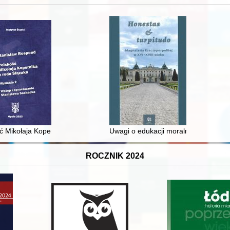
 średniowiecza do dziś
ć Mikołaja Kopernika z rodu Ślązaka
Uwagi o edukacji moralnej synów szl
ROCZNIK 2024