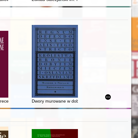
dlu
ne w literaturze polskiej
recenzja]
Dwory murowane w dobrach szlacheckich w województw