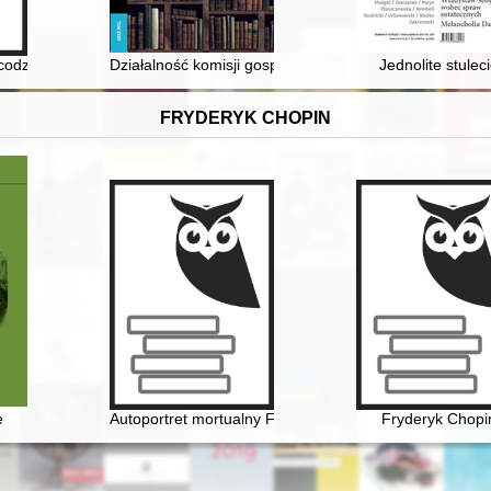
 codzienność małego miasta podczas II wojny światowej : katalog wyst
Działalność komisji gospodarczych przy Zarządzie O
Jednolite stulec
FRYDERYK CHOPIN
dziną Tytusa Woyciechowskiego
e
Autoportret mortualny Fryderyka Chopina. Próba analizy
Fryderyk Chopi