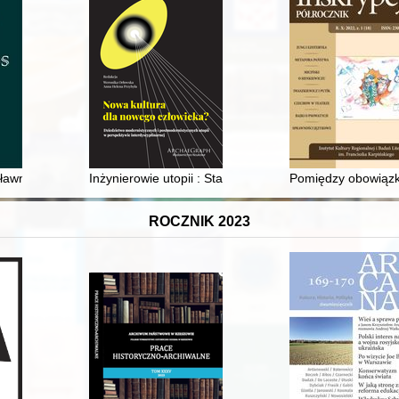
awne zawarte w kaliskim Soborze pod wezwaniem świętych Piotra i P
Inżynierowie utopii : Stanisław Brzozowski i Aleksand
Pomiędzy obowiązk
ROCZNIK 2023