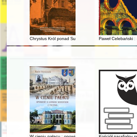
Chrystus Król ponad Suszem
Paweł Celebański : s
W cieniu pałacu : opowieść o Ludwiku Wodzickim z Ty
Kościół parafialny