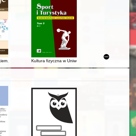
awła w latach 1890-1914
er Świętochowski wobec ucieleśnienia zmiany
iem, namiętnością i myśleniem pragmatycznym : "Noc czerwcowa" Jaro
Kultura fizyczna w Uniwersytecie Humanistyczno-Przyro