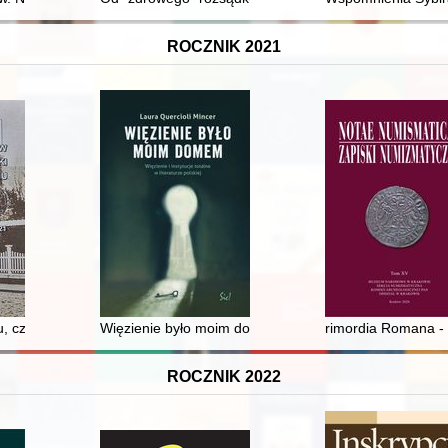
ROCZNIK 2021
o kościoła w Stawiszynie w latach 1880-1940 : przyczynek do badań
, czyli Z dziejów restauracji czasów pruskich oraz socjalistycznego han
Więzienie było moim domem : więzienie i instytucje total
rimordia Romana - 
ROCZNIK 2022