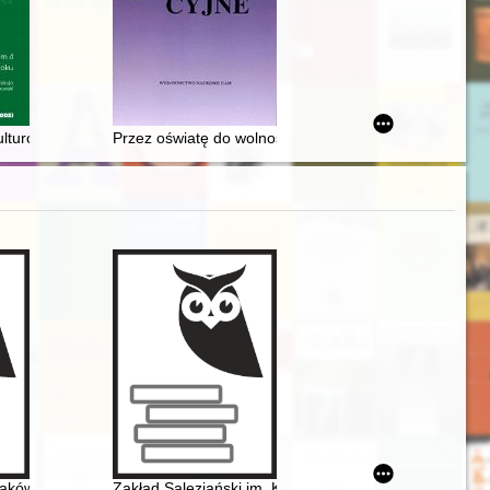
2, [nr] 2
kulturowym centrum Łodzi
Przez oświatę do wolności : inicjatywy oświatowo-kultu
publiczne w wiktoriańskiej Anglii
ków : zbiór tekstów źródłowych. Cz. 1
Zakład Salezjański im. Księdza Bosko w Oświęcimiu : kr