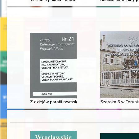
Z dziejów parafii rzymskokatolickiej i średniowieczneg
Szeroka 6 w Toruniu