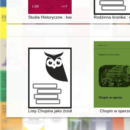
Studia Historyczne : kwartalnik. R. 62, z. 3 (2019)
Rodzinna kronika :
Listy Chopina jako źródło informacji do badań nad ro
Chopin w operz