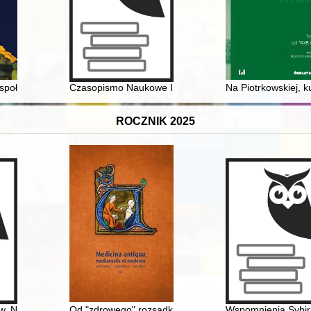
połecznik, polityk i... mój korepetytor
Czasopismo Naukowe Instytutu Studiów Kobiecych. 202
Na Piotrkowskiej, 
ROCZNIK 2025
czyna
 pw. Najświętszego Serca Pana Jezusa w Woli Baranowskiej
Od "zdrowego" rozsądku do wiedzy medycznej : zdrowie 
Wspomnienia Sybira