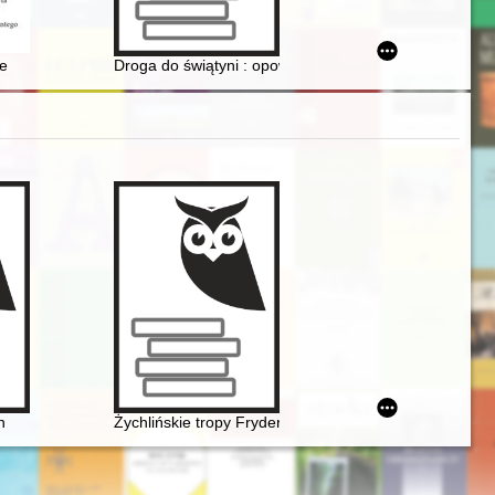
awy
kręgowym Stronnictwa Ludowego
ie
Droga do świątyni : opowieści o kościele św. Jakuba 
 stylistycznej fragmentu dziennika stuttgarckiego
n
Żychlińskie tropy Fryderyka [Chopina]