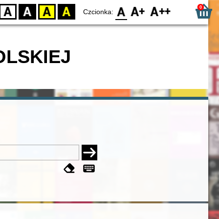
0
D
BW
YB
BY
F0
F1
F2
Czcionka:
OLSKIEJ