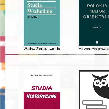
Wacław Sieroszewski badacz społeczności jakuckiej
Małżeństwa prawosł