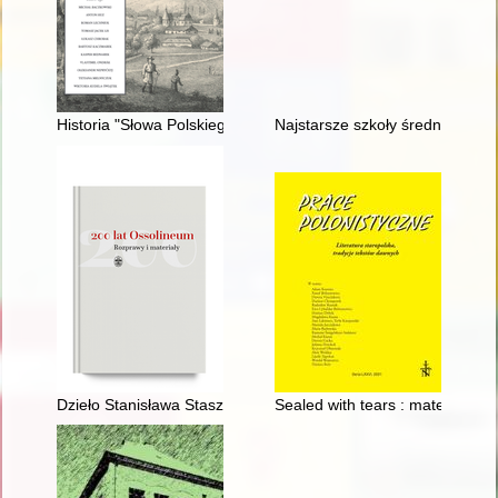
Historia "Słowa Polskiego" podczas II wojny światowej
Najstarsze szkoły średnie w Po
Dzieło Stanisława Staszica w Warszawie jako przykład mecena
Sealed with tears : material an