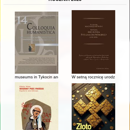
museums in Tykocin and Włodawa as institutions shaping the l
W setną rocznicę urodzin Prof