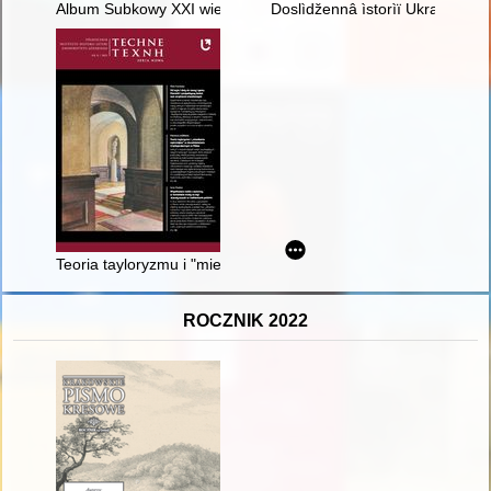
Album Subkowy XXI wieku : pierwsze dwudziestolecie
Doslìdžennâ ìstorìï Ukraïni peršoï
Teoria tayloryzmu i "mieszkania najmniejsze” w dwudziestole
ROCZNIK 2022