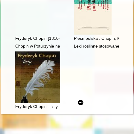
Fryderyk Chopin [1810-1949]
Pieśń polska : Chopin, Moniusz
Chopin w Poturzynie na Ziemi Zamojskiej
Leki roślinne stosowane w lecz
Fryderyk Chopin - listy. Skarbiec spuścizny epistolarnej w zbio