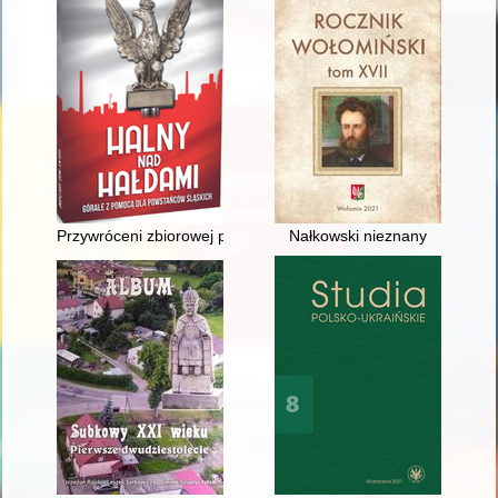
Przywróceni zbiorowej pamięci : biogramy powstańców śląski
Nałkowski nieznany