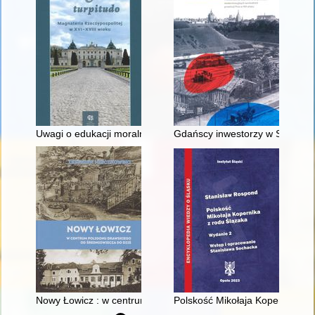
Uwagi o edukacji moralnej synów szlacheckich w XVI-wiecznej 
Gdańscy inwestorzy w Sopocie :
Nowy Łowicz : w centrum poligonu drawskiego od średniowiecz
Polskość Mikołaja Kopernika z 