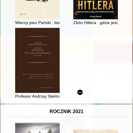
Wierny pies Pański : biografia św. Jacka Odrowąża
Złoto Hitlera : gdzie jest złoty 
Profesor Andrzej Stelmachowski : (biografia naukowa, działaln
ROCZNIK 2021