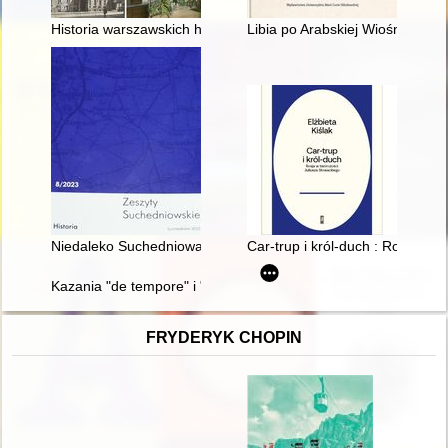
Historia warszawskich hoteli. T. 1
Libia po Arabskiej Wiośnie : d
Niedaleko Suchedniowa : gmina żydowska w Kamiennej do 19
Car-trup i król-duch : Rosja w 
Kazania "de tempore" i "de sanctis" Mikołaja z Błonia : zarys m
FRYDERYK CHOPIN