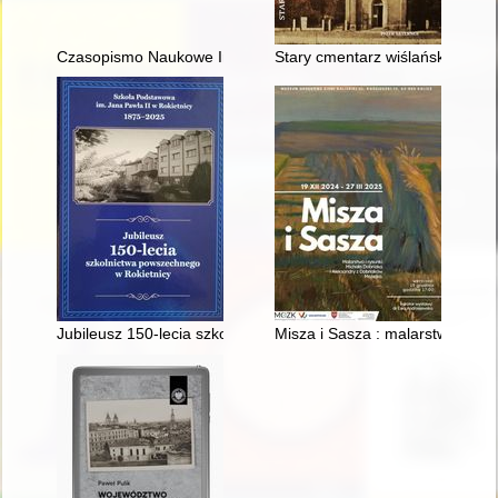
Czasopismo Naukowe Instytutu Studiów Kobiecych. 2025, [nr] 
Stary cmentarz wiślański. T. 1,
Jubileusz 150-lecia szkolnictwa powszechnego w Rokietnicy :
Misza i Sasza : malarstwo i ry