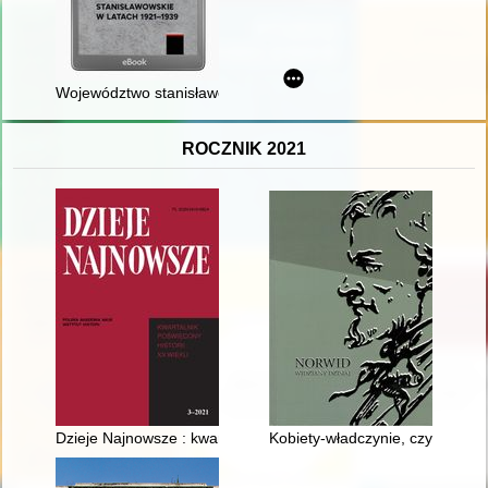
Województwo stanisławowskie w latach 1921-1939
ROCZNIK 2021
Dzieje Najnowsze : kwartalnik poświęcony historii XX wieku. R.
Kobiety-władczynie, czyli rzecz