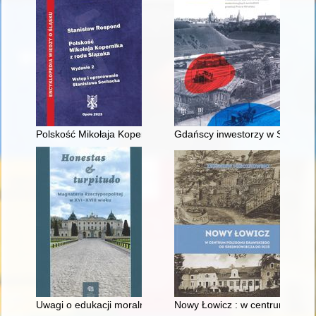
Polskość Mikołaja Kopernika z rodu Ślązaka
Gdańscy inwestorzy w Sopocie :
Uwagi o edukacji moralnej synów szlacheckich w XVI-wiecznej 
Nowy Łowicz : w centrum polig