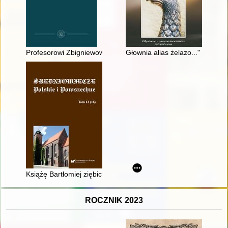
Profesorowi Zbigniewowi Zaporowskiemu w siedemdziesiątą ro
Głownia alias żelazo..." : szabl
Książę Bartłomiej ziębicki o konfliktach zbrojnych na Śląsku w
ROCZNIK 2023