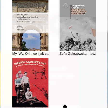
My, Wy, Oni : co i jak starożytni myśleli o sobie i innych : mate
Zofia Zakrzewska, naczelniczk