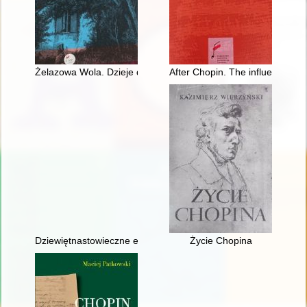
Żelazowa Wola. Dzieje domu Chopina
After Chopin. The influence of 
Dziewiętnastowieczne edycje dzieł Fryderyka Chopina jako aspek
Życie Chopina