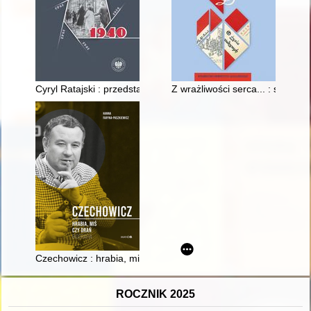
Cyryl Ratajski : przedstawiciel Londynu w okupowanej Polsce
Z wrażliwości serca... : społe
Czechowicz : hrabia, miś czy drań
ROCZNIK 2025