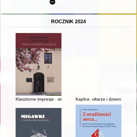
ROCZNIK 2024
Klasztorne impresje : stulecie sieradzkich urszulanek
Kaplice, ołtarze i dzwony w ko