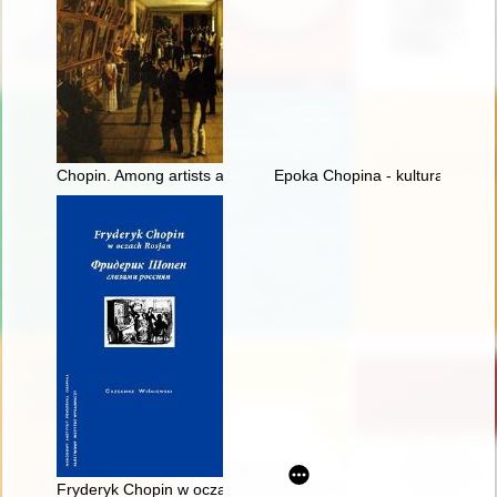
Chopin. Among artists and scholars
Epoka Chopina - kultura romant
Fryderyk Chopin w oczach Rosjan. Antologia. Friderik źopen g