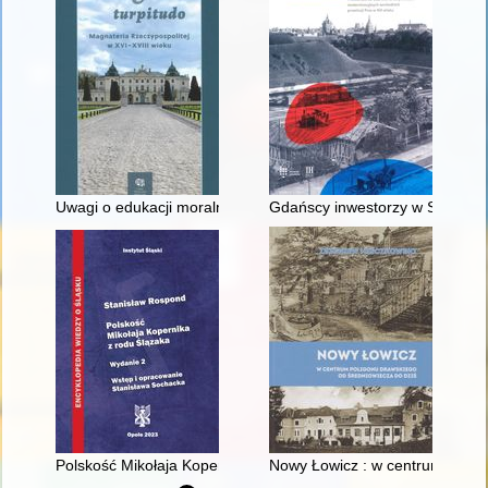
Uwagi o edukacji moralnej synów szlacheckich w XVI-wiecznej 
Gdańscy inwestorzy w Sopocie :
Polskość Mikołaja Kopernika z rodu Ślązaka
Nowy Łowicz : w centrum polig