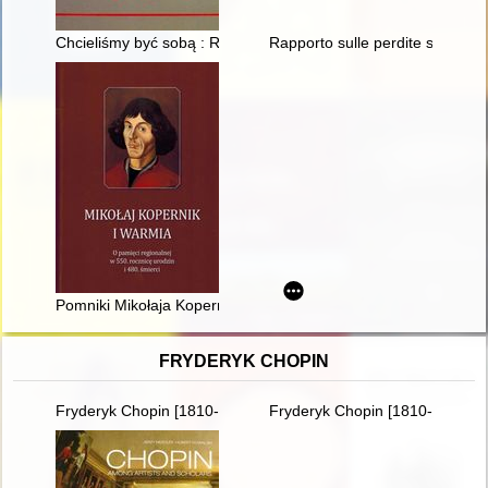
Chcieliśmy być sobą : Ruch Młodzieży Niezależnej we wspomn
Rapporto sulle perdite subite d
Pomniki Mikołaja Kopernika we Fromborku
FRYDERYK CHOPIN
Fryderyk Chopin [1810-1949]
Fryderyk Chopin [1810-1849] i