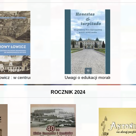
wicz : w centrum poligonu drawskiego od średniowiecza do dziś
Uwagi o edukacji moralnej synów szl
ROCZNIK 2024