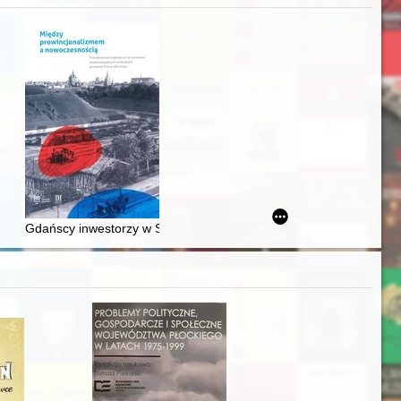
acheckich w XVI-wiecznej Rzeczypospolitej
Gdańscy inwestorzy w Sopocie : prestiż finansowy i towarzyski lo