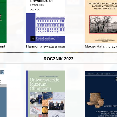
unt : próba rekonstrukcji modelu ekonomicznego środkowoeuropejskieg
Harmonia świata a osuszanie fekaliów : Juliusz Świecia
Maciej Rataj : prz
ROCZNIK 2023