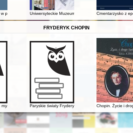
ultura - konserwacja
a w powojennej Polsce - źródła, kierunki i perspektywy badawcze
Uniwersyteckie Muzeum Olimpizmu
Cmentarzysko z epo
FRYDERYK CHOPIN
 o myślach Chopina
Paryskie światy Fryderyka Chopina [1810-1849]
Chopin. Życie i dr