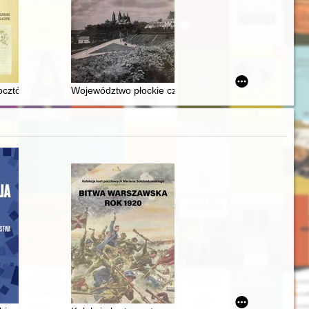
rchaeology in Poland
Poland S.A. w Lublińcu 1983-2023
pocztówce
Województwo płockie czynnikiem rozwoju płockiej kult