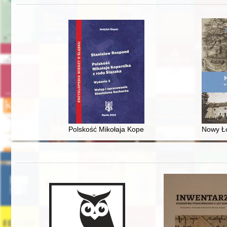
Polskość Mikołaja Kopernika z rodu Ślązaka
Nowy Ło