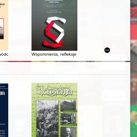
o Barbaricum = Per commercia tradunt : an attempt to reconstruct th
nowski i jego twórczość
ywódca ruchu ludowego, zapomniany mąż stanu II Rzeczypospolitej
Wspomnienia, refleksje i oceny solidarnościowych pra