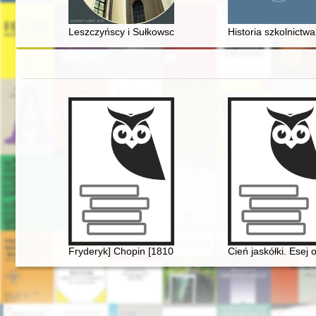
Leszczyńscy i Sułkowscy w XVI-XVIII wieku : sztuka - k
Historia szkolnictw
Fryderyk] Chopin [1810-1849]. Życie i droga twórcza
Cień jaskółki. Esej