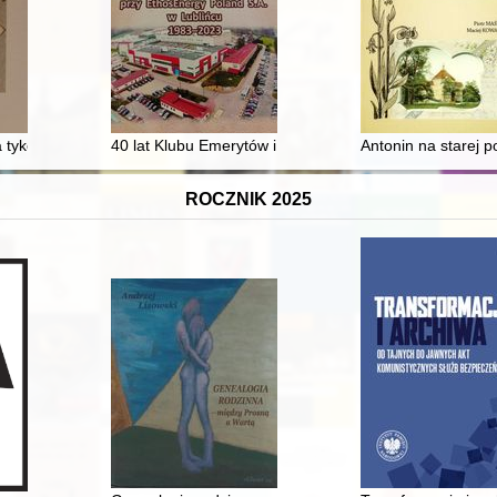
j w Polsce = Otto Braasch (1936-2021) and the development of aerial a
 tykocińskiego z 1571 roku
40 lat Klubu Emerytów i Rencistów przy EthosEnergy 
Antonin na starej 
ROCZNIK 2025