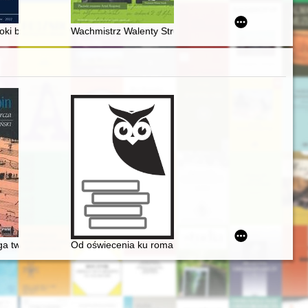
ki brązu i wczesnej epoki żelaza w Machowie (Tarnobrzeg) - recenzja
Wachmistrz Walenty Struzik - ułan 1 Pułku Ułanów Kr
oga twórcza
Od oświecenia ku romantyzmowi i dalej... Autorzy, dzieł