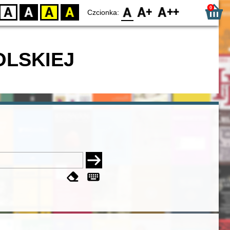
0
D
BW
YB
BY
F0
F1
F2
Czcionka:
OLSKIEJ