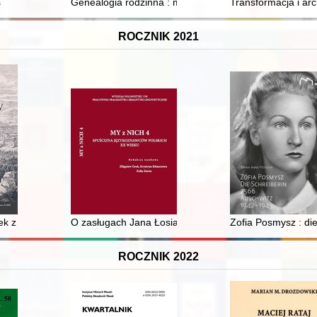
Technicznej 1975
ś
Genealogia rodzinna : między Prosną a Wartą
Transformacja i ar
ROCZNIK 2021
 Rzeczpospolita (1918-1926)
nek z okresu wpływów rzymskich z okolic Starego Miasta, pow. konińs
O zasługach Jana Łosia dla polskiego językoznawstwa i 
Zofia Posmysz : di
ROCZNIK 2022