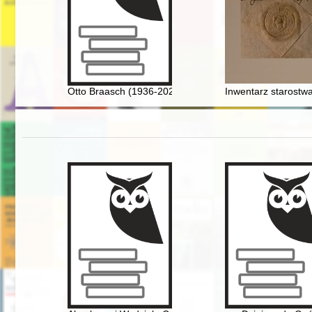
Otto Braasch (1936-2021) i rozwój archeologii lotnicze
Inwentarz starostwa