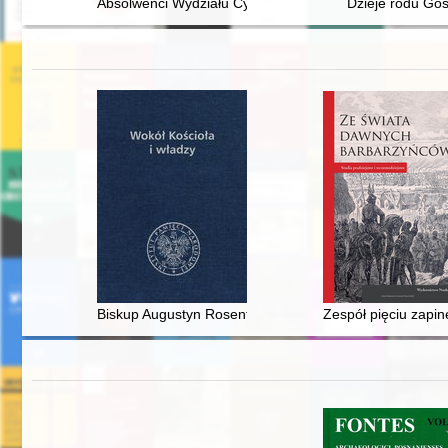
Absolwenci Wydziału Cybernetyki Wojskowej Akademii 
Dzieje rodu Go
Biskup Augustyn Rosentreter, diecezja chełmińska a II
Zespół pięciu zapi