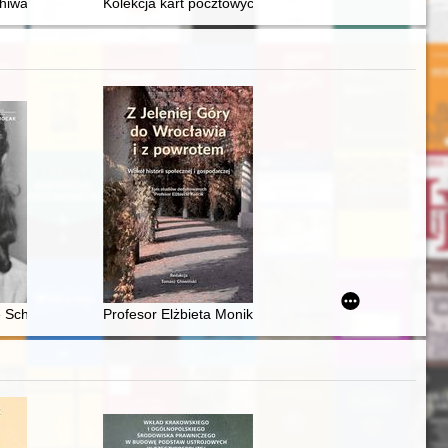
chiwa : od tajnych do jawnych akt komunistycznych służb bezpieczeńst
Kolekcja kart pocztowych Mariana Sołobodowskiego "
ki (ze zbiorów Muzeum Okręgowego w Koninie)
kultury polskiej
e Schreiberin 7566 Auschwitz 1942-1945
Profesor Elżbieta Monika Kościk - życiorys naukowy