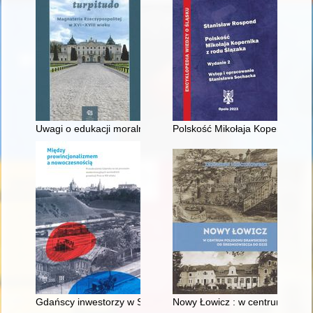
Uwagi o edukacji moralnej synów szlacheckich w XVI-wiecznej 
Polskość Mikołaja Kopernika z 
Gdańscy inwestorzy w Sopocie : prestiż finansowy i towarzyski
Nowy Łowicz : w centrum polig