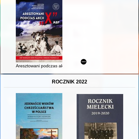
Aresztowani podczas akcji "X" MBP : losy kilkunastu osób zw
ROCZNIK 2022