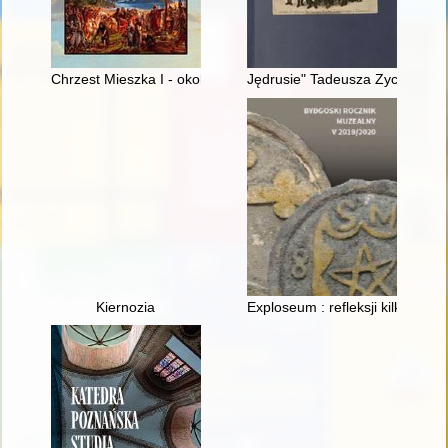
Chrzest Mieszka I - okoliczności i znaczenie
Jędrusie" Tadeusza Zycha
Kiernozia
Exploseum : refleksji kilka uży