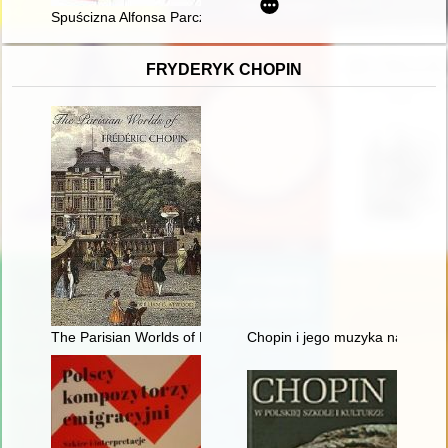
Spuścizna Alfonsa Parczewskiego w zbiorach polskich i obcych
FRYDERYK CHOPIN
The Parisian Worlds of Frédéric Chopin
Chopin i jego muzyka na Doln