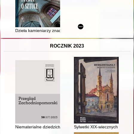
Dzieła kamieniarzy znad Motławy na Ostrowie Lednickim : studi
ROCZNIK 2023
Niematerialne dziedzictwo kulturowe wsi Pomorza Zachodniego
Sylwetki XIX-wiecznych pionier