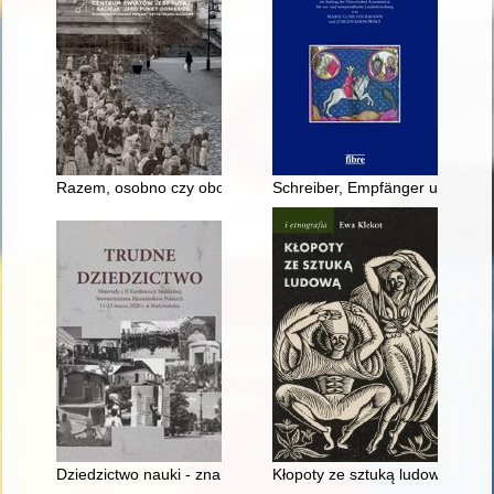
Razem, osobno czy obok siebie? : środowisko inteligencji mia
Schreiber, Empfänger und Benu
Dziedzictwo nauki - znana przeszłość i niełatwa teraźniejszość
Kłopoty ze sztuką ludową : gus