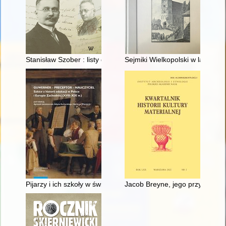
Stanisław Szober : listy do Kazimierza Nitscha z lat 1917-1938
Sejmiki Wielkopolski w latach 
Pijarzy i ich szkoły w świetle wspomnień i pamiętników z XVIII i
Jacob Breyne, jego przyjaciele 