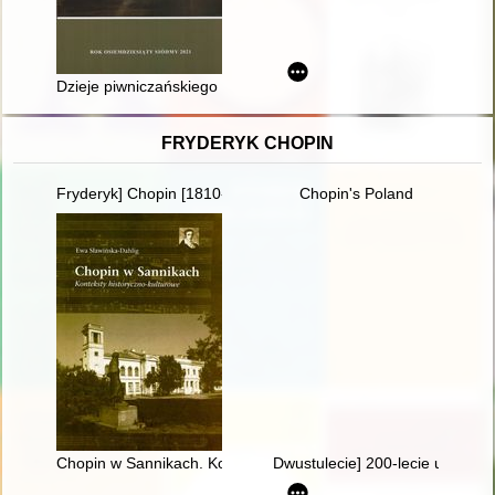
Dzieje piwniczańskiego kościoła
FRYDERYK CHOPIN
Fryderyk] Chopin [1810-1849]
Chopin's Poland
Chopin w Sannikach. Konteksty historyczno-kulturowe
Dwustulecie] 200-lecie urodzin