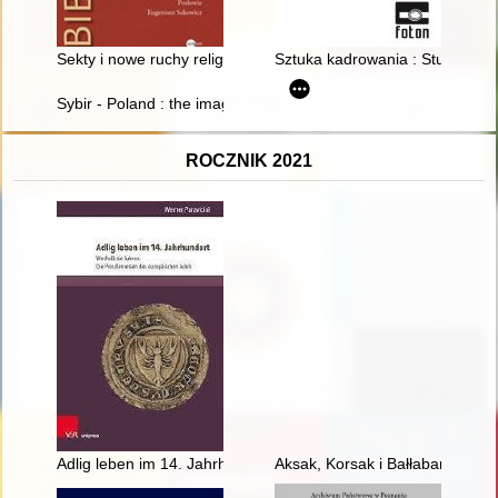
Sekty i nowe ruchy religijne (2005-2024) : materiały do bibliogra
Sztuka kadrowania : Studenckie 
Sybir - Poland : the image of woman-mother in memories and re
ROCZNIK 2021
Adlig leben im 14. Jahrhundert. Weshalb sie fuhren: Die Preuß
Aksak, Korsak i Bałłaban : pols