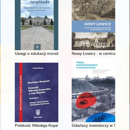
Uwagi o edukacji moralnej synów szlacheckich w XVI-wiecznej 
Nowy Łowicz : w centrum polig
Polskość Mikołaja Kopernika z rodu Ślązaka
Gdańscy inwestorzy w Sopocie :