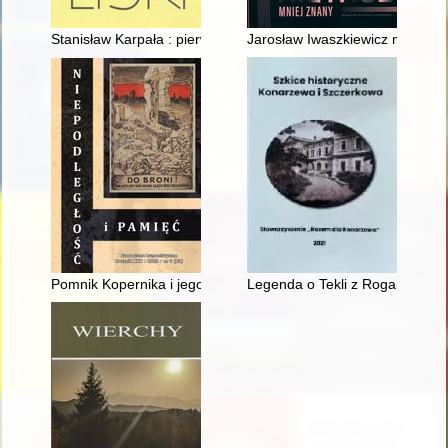
Stanisław Karpała : pierwszy powojenny starosta kaliski, polityk,
Jarosław Iwaszkiewicz mniej z
Pomnik Kopernika i jego odsłonięcie wedle pamiętnika Julian
Legenda o Tekli z Rogalińskich