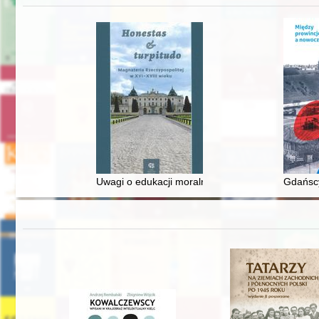
Uwagi o edukacji moralnej synów szlacheckich w 
Gdańscy