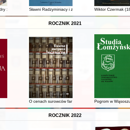
studiów
y : filary cywilizacji chrześcijańskiej na Pomorzu
Sławni Radzyminiacy i zasłużeni dla Radzymina
Wiktor Czermak (18
ROCZNIK 2021
ycha
O cenach surowców farmakognostycznych (simplica) w
Pogrom w Wąsoszu 5
ROCZNIK 2022