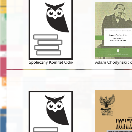
Społeczny Komitet Odnowy Cmentarza Katedralnego 
Adam Chodyński : d