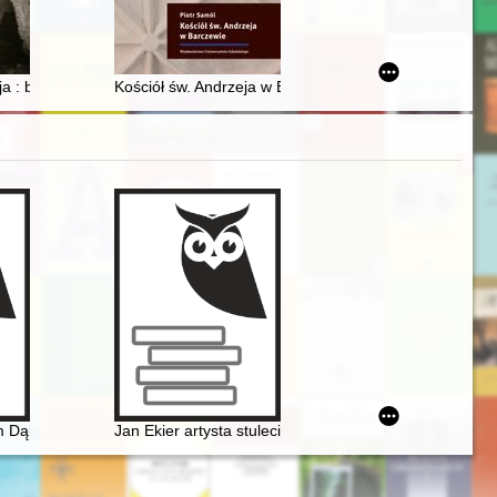
go, sprawowanej 1 lipca 2023 r. w Bazylice Katedralnej w Płocku
a twórcza emigracyjnego filozofa
ja : brat Gwala Torbiński OP (1908-1999)
Kościół św. Andrzeja w Barczewie : historia przekształ
Chopina. Aspekty historyczne, teoretyczne i estetyczne
 Dąbrowskiego urzeczenie
Jan Ekier artysta stulecia - w darze Chopinowi. Księga