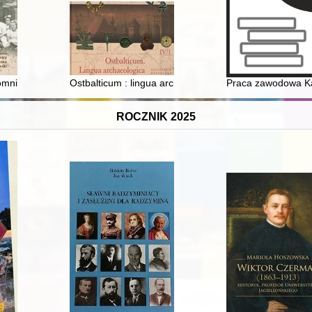
mnienia : w daleką drogę
Ostbalticum : lingua archaeologica. Cz. 1
Praca zawodowa Ka
ROCZNIK 2025