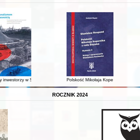
XVI-wiecznej Rzeczypospolitej
 inwestorzy w Sopocie : prestiż finansowy i towarzyski lokalnego mies
Polskość Mikołaja Kopernika z rodu 
ROCZNIK 2024