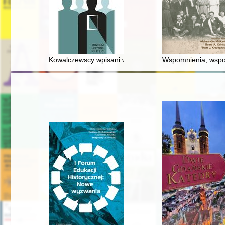
Kowalczewscy wpisani w krajobraz intelektualny Kielc
Wspomnienia, wspo