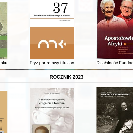
w Sandomierzu 1992-2022
okumenty historyka Kalisza
Fryz portretowy i iluzjonistyczne portale w Izbie Stoł
Działalność Funda
ROCZNIK 2023