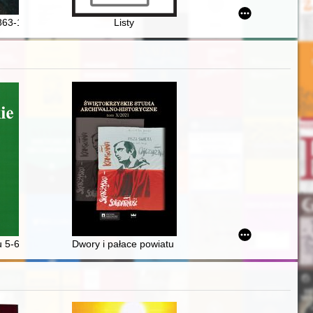
63-1913) : historyk, profesor Uniwersytetu Jagiellońskiego
Listy
 Gdańsku drugiej połowy XVII wieku : rekonesans badawczy
-6 lipca 1941 r. - nowe ustalenia
Dwory i pałace powiatu włoszczowskiego - recenzja]