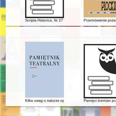
Scripta Historica. Nr 27 (2021)
Przemówienie pożeg
Kilka uwag o naturze opery, czyli dlaczego Fryderyk Ch
Pamięci śremian prz