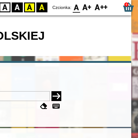
0
D
BW
YB
BY
F0
F1
F2
Czcionka:
OLSKIEJ