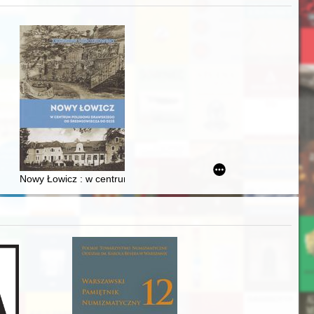
zczaństwa w 2. poł. XIX w
Ślązaka
Nowy Łowicz : w centrum poligonu drawskiego od średniowiecza d