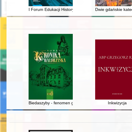
I Forum Edukacji Historycznej : nowe wyzwania : zbiór 
Dwie gdańskie katedr
Biedaszyby - fenomen gospodarczy i społeczny Wałbrz
Inkwizycja