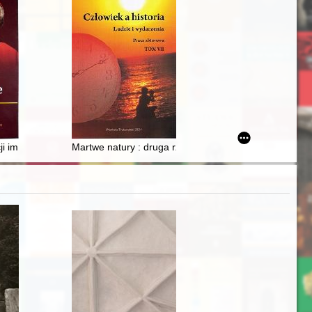
owej Górnej w Dawnym Pałacu Biskupów Krakowskich - historia i konserw
cji im. Księdza Kardynała Adama Kozłowieckiego "Serce bez granic" 
Martwe natury : druga rzeczywistość w malarstwie Fe