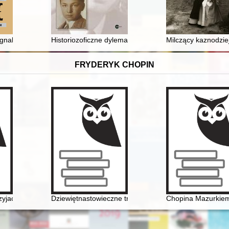
nalne podczas Mszy św. pogrzebowej ks. prof. Michała M. Grzybowskie
Historiozoficzne dylematy Zbigniewa Jordana : biografi
Milczący kaznodzie
FRYDERYK CHOPIN
opin nie został twórcą opery narodowej
yjaciół Fryderyka Chopina oraz miłośników jego muzyki]
Dziewiętnastowieczne transkrypcje utworów Fryderyka 
Chopina Mazurkiem