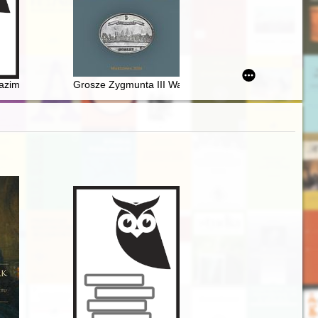
zimierza Mayznera w Płocku w latach 1917-1939 i 1945-1946
Grosze Zygmunta III Wazy z mennicy gdańskiej w latac