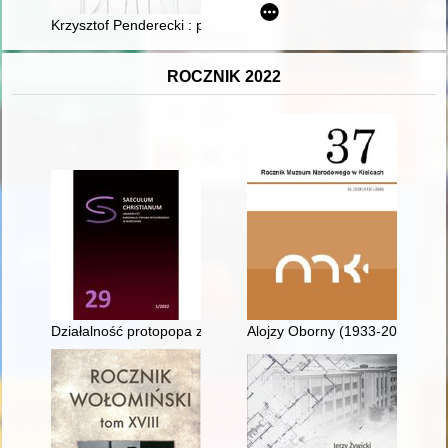
Krzysztof Penderecki : partytura i ogród : muzyka wobec obra
ROCZNIK 2022
Działalność protopopa zabłudowskiego Nestora Kuźmicza na tle 
Alojzy Oborny (1933-2022)