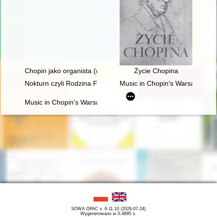
Chopin jako organista (w 150. rocznicę śmierci)
Życie Chopina
Nokturn czyli Rodzina Fryderyka Chopina i Warszawa w latach
Music in Chopin's Warsaw
Music in Chopin's Warsaw
SOWA OPAC v. 6.11.10 (2026-07-24)
Wygenerowano w 0,4895 s.