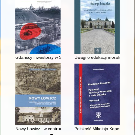
Gdańscy inwestorzy w Sopocie : prestiż finansowy i towarzyski
Uwagi o edukacji moralnej synó
Nowy Łowicz : w centrum poligonu drawskiego od średniowiecz
Polskość Mikołaja Kopernika z 