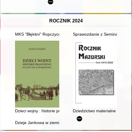
ROCZNIK 2024
MKS "Błękitni" Ropczyce : 60 lat wśród przyjaciół
Sprawozdanie z Seminarium "W
Dzieci wojny : historie prawdziwe : ocalić od zapomnienia
Dziedzictwo materialne i niema
Dzieje Jankowa w ziemi łomżyńskiej