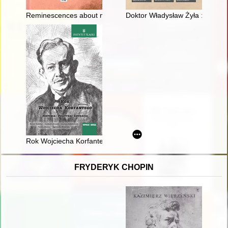
Reminescences about my grandmother - Zofia Kossak
Doktor Władysław Żyła : żołnier
Rok Wojciecha Korfantego : historia - polityka - edukacja
FRYDERYK CHOPIN