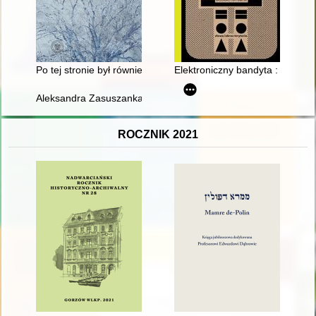
Po tej stronie był również człowiek : mieszkańcy przedwojen
Elektroniczny bandyta : rynek w
Aleksandra Zasuszanka-Dobrowolska (1906-1989) : życie i dzia
ROCZNIK 2021