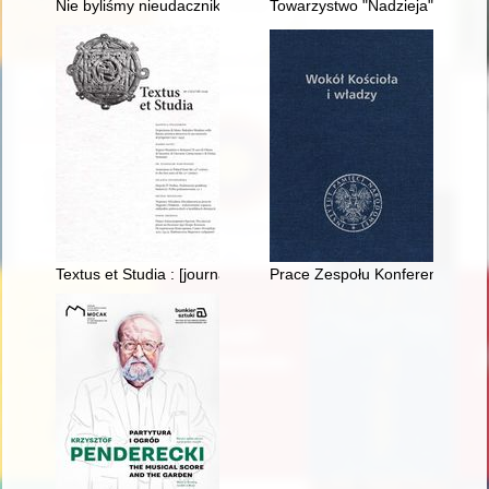
Nie byliśmy nieudacznikami
Towarzystwo "Nadzieja" i jego 
Textus et Studia : [journal of the Centre for Research on the His
Prace Zespołu Konferencji Epis