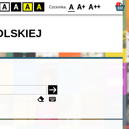
0
D
BW
YB
BY
F0
F1
F2
Czcionka:
OLSKIEJ