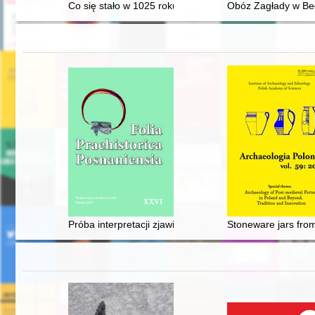
Co się stało w 1025 roku?
Obóz Zagłady w Beł
Próba interpretacji zjawiska rytualnego składania ofiar 
Stoneware jars fro