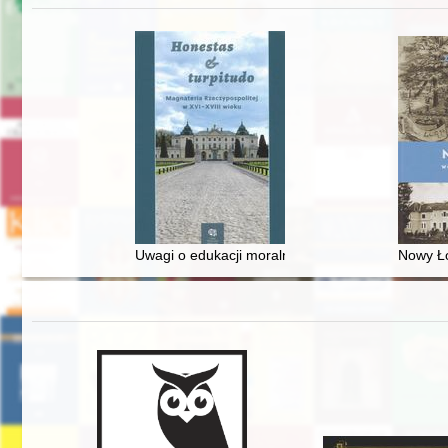
Uwagi o edukacji moralnej synów szlacheckich w 
Nowy Ło