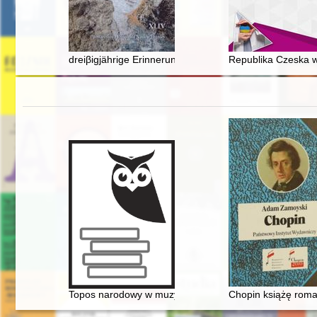
dreiβigjährige Erinnerungsfest der Schlacht an der Kat
Republika Czeska wo
Topos narodowy w muzyce polskiej pierwszej połowy XI
Chopin książę rom