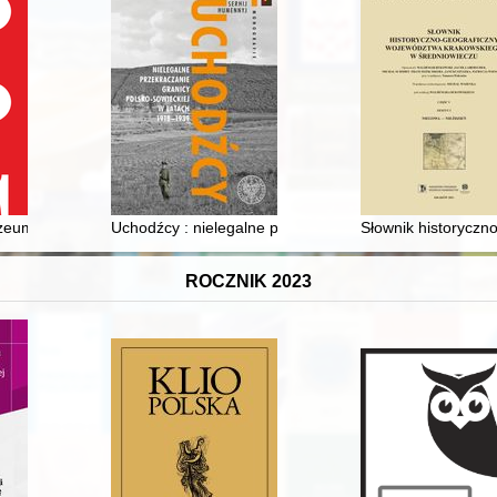
uzeum?
Uchodźcy : nielegalne przekraczanie granicy polsko-so
Słownik historyczn
ROCZNIK 2023