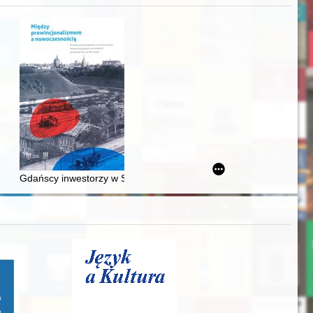
Ślązaka
Gdańscy inwestorzy w Sopocie : prestiż finansowy i towarzyski lo