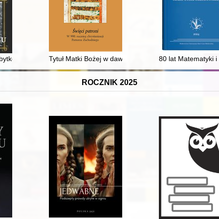
iewicami w tle
bytków 1945-1991 : wehikuł czasu
Tytuł Matki Bożej w dawnej polskiej pieśni religijnej
80 lat Matematyki i
ROCZNIK 2025