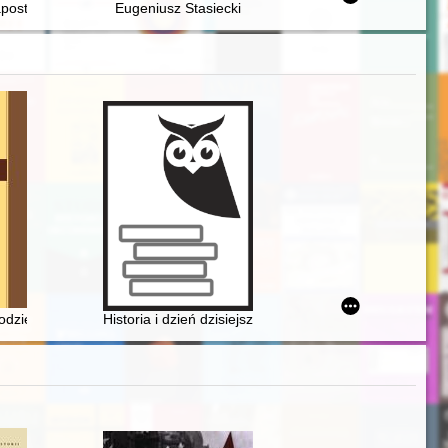
apostoł Maryi : (materiały z sympozjów w Elblągu i Zamościu)
Eugeniusz Stasiecki
ue of ritual sacrificies from people on Western Slavdom territory
 i werbistów w Rosji, na Ukrainie i Białorusi w minionym stuleciu
odziensis. [Vol.] 108 (2021),
Historia i dzień dzisiejszy Polonii gruzińskiej