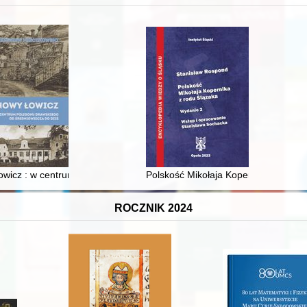
XVI-wiecznej Rzeczypospolitej
wicz : w centrum poligonu drawskiego od średniowiecza do dziś
Polskość Mikołaja Kopernika z rodu 
ROCZNIK 2024