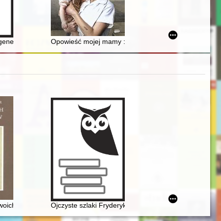
g Andrzeja Wierzbickiego : rekonstrukcja modelu syntezy
 generała Józefa Zachariasza Bema i ich potomkowie : studium oparte 
Opowieść mojej mamy : ocalić rodzinną historię od za
006. [T. 1]
j w zbiorach polskich (wybór)
woich uczniów
Ojczyste szlaki Fryderyka Chopina