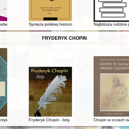
zbach" und seine Folgen
bec agresji Federacji Rosyjskiej na Ukrainę
Synteza polskiej historiografii doby romantyzmu wedłu
Najbliższa rodzina
FRYDERYK CHOPIN
X wieku. Międzynarodowa konferencja naukowo-artystyczna, 20-21 XI 2
antyków
Fryderyk Chopin - listy. Skarbiec spuścizny epistolarne
Chopin w oczach s