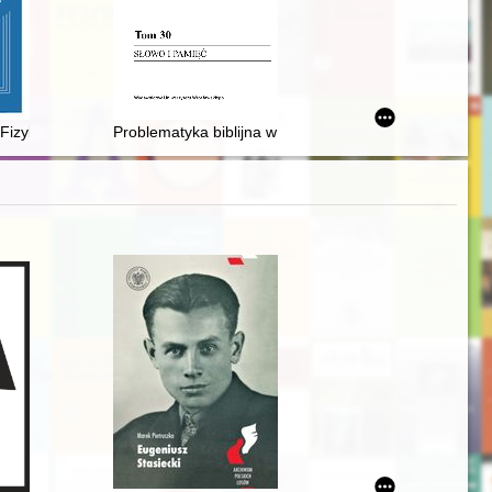
 Fizyki na Uniwersytecie Marii Curie-Skłodowskiej : praca zbiorowa
Problematyka biblijna w 'Katechizmie nieświeskim' S