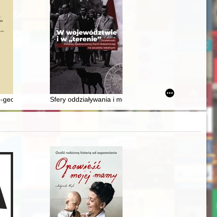
wieckiej w latach 1918-1939
o-geograficzny województwa krakowskiego w średniowieczu. Cz. 5 z. 3,
Sfery oddziaływania i mechanizmy funkcjonowania lokal