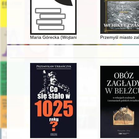
Maria Górecka (Wojtania) - Juzistka : historia ze Skiern
Przemyśl miasto za