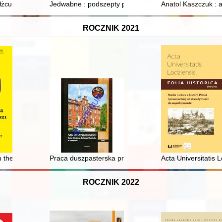
żcu : w relacjach ocalonych i zeznaniach polskich świadków
Jedwabne : podszepty prawdy ukryte w ogniu
Anatol Kaszczuk : 
ROCZNIK 2021
z ludzi na Słowiańszczyźnie Zachodniej = An attempt to interpret the iss
m the 18th century from the Saxon palace in Warsaw
Praca duszpasterska prowadzona przez Kościół katolicki
Acta Universitatis L
ROCZNIK 2022