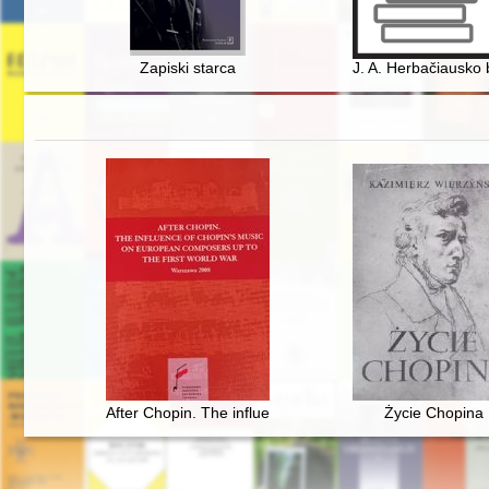
Zapiski starca
J. A. Herbačiausko b
After Chopin. The influence of Chopin's music on Europ
Życie Chopina