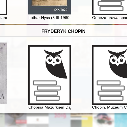
andymai švelninti lietuvių ir lenkų santykius
Lothar Hyss (5 III 1960-19 III 2022) : niemiecki histor
Geneza prawa spad
FRYDERYK CHOPIN
ean composers up to the first world war
Chopina Mazurkiem Dąbrowskiego urzeczenie
Chopin. Muzeum C