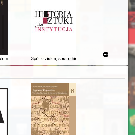
e Rolle der "Österreichischen Gesellschaft für Literatur" = From Kakani
arski Warszawski" z lat 1828-1829 i analiza ich potencjalnej skuteczno
em i Petersburgiem : asymetrie kulturowe, transfer wiedzy i polityka w
Spór o zieleń, spór o historię : powstanie Parku Miej