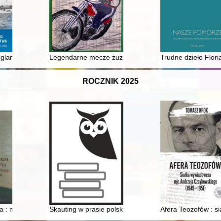
918-1921)
glarstwa = 100 years of the Polish sailing
Legendarne mecze żużlowe : historia najciekawszych s
Trudne dzieło Flori
ROCZNIK 2025
na osnove dannyh metričeskih knig Irkutskoj missii iezuitov
a : między Prosną a Wartą
Skauting w prasie polskiej z lat 1909-1911 : (teksty źró
Afera Teozofów : s