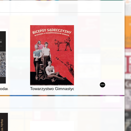
Ministerstwie Oświecenia Publicznego = The archive of the magistrate of
 strategies
dawstwie Konstantyna Wielkiego : religia, polityka, prawo
Towarzystwo Gimnastyczne "Sokół" na Ziemi Sądeckie