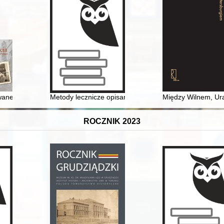
reis" : Stanisław Lems Rückzug ins neutrale Wien der 1980er Jahre und di
anej Polsce
Metody lecznicze opisane w czasopiśmie "Pamiętnik Lek
Między Wilnem, Ural
ROCZNIK 2023