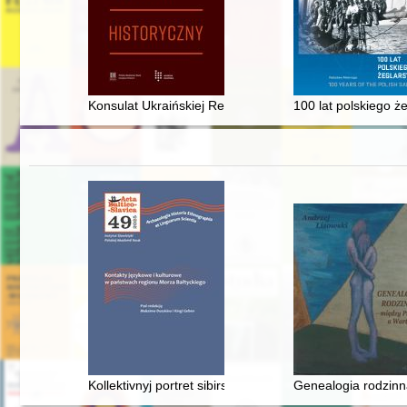
Konsulat Ukraińskiej Republiki Ludowej w Gdańsku (1
100 lat polskiego że
Kollektivnyj portret sibirskih katolikov načala XIX veka 
Genealogia rodzinn