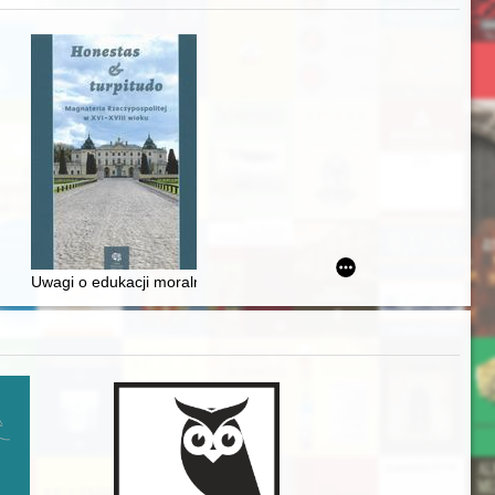
iż finansowy i towarzyski lokalnego mieszczaństwa w 2. poł. XIX w
Uwagi o edukacji moralnej synów szlacheckich w XVI-wiecznej Rze