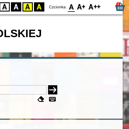
0
D
BW
YB
BY
F0
F1
F2
Czcionka:
OLSKIEJ