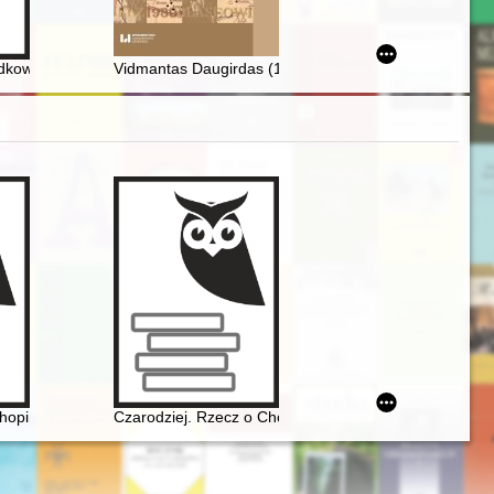
yk sztuki = Lothar Hyss (1960-2022) : German art historian
kowego w polskim kodeksie cywilnym z 1964 roku - recenzja]
Vidmantas Daugirdas (1967-2019)
hopina. Chopin Museum
Czarodziej. Rzecz o Chopinie [1810-1849]