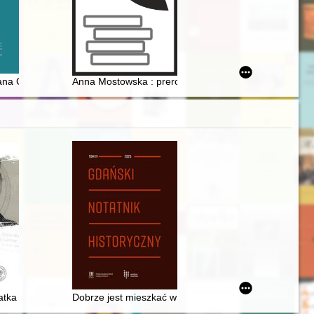
potkań ligowych. Cz. 4,
ana Ceynowy : obraz narodzin sprawy kaszubskiej na tle sytuacji ziemi
Anna Mostowska : preromantyczna protofeministka = A
dłowe)
iatka wywiadowcza mjr. Andrzeja Czaykowskiego (1949-1951)
Dobrze jest mieszkać w Zaspie" : działalność społec