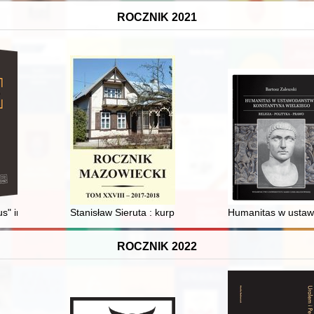
ROCZNIK 2021
nkiety sporządzonej dla Komisji Specjalnej do Urządzenia Archiwów przy 
" in medieval European vernaculars : textual sources and translatorial
Stanisław Sieruta : kurp z Olszyn
Humanitas w ustawo
ROCZNIK 2022