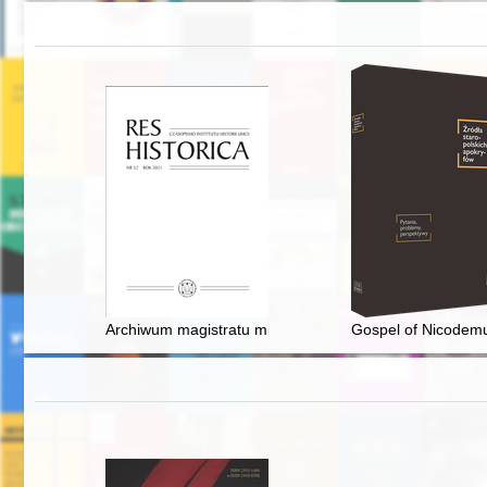
Archiwum magistratu miasta Kielce z 1873 r. w świetle a
Gospel of Nicodemus