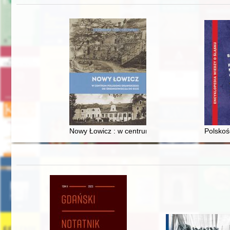
Nowy Łowicz : w centrum poligonu drawskiego od
Polskoś