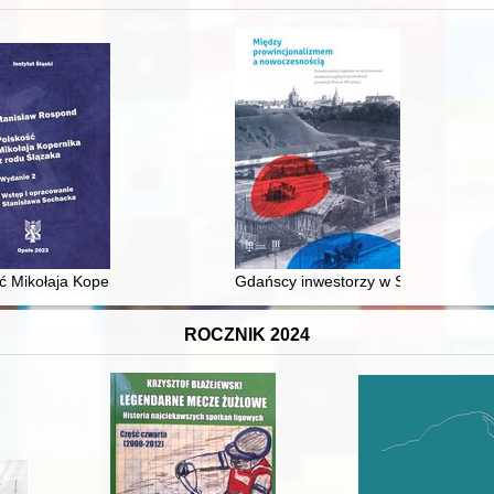
 średniowiecza do dziś
ć Mikołaja Kopernika z rodu Ślązaka
Gdańscy inwestorzy w Sopocie : prest
ROCZNIK 2024