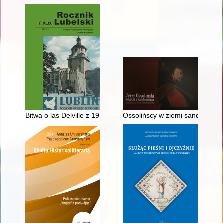
Bitwa o las Delville z 1916 r. w wybranych listach żołnierzy poł
Ossolińscy w ziemi sandomierski