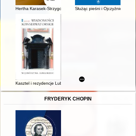
Hertha Karasek-Strzygowski : ein Leben im Spannungsfeld der
Służąc pieśni i Ojczyźnie : 110
Kasztel i rezydencje Lubomirskich w Lublinie
FRYDERYK CHOPIN