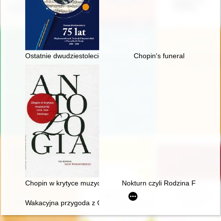
Ostatnie dwudziestolecie : 75 lat Międzynarodowych Festiwal
Chopin's funeral
Chopin w krytyce muzycznej (1918-1939). Antologia
Nokturn czyli Rodzina Fryderyk
Wakacyjna przygoda z Chopinem" w Muzeum Niepodległości