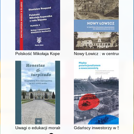
Polskość Mikołaja Kopernika z rodu Ślązaka
Nowy Łowicz : w centrum polig
Uwagi o edukacji moralnej synów szlacheckich w XVI-wiecznej 
Gdańscy inwestorzy w Sopocie :