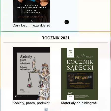
Dary losu : niezwykłe zdarzenia, które były naszym udziałem, i l
ROCZNIK 2021
Kobiety, praca, podmiotowość : refleksje socjologiczne
Materiały do bibliografii Sądec