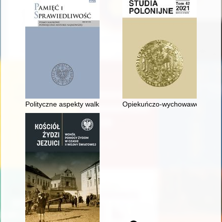
Polityczne aspekty walki o kształt granicy wschodniej II Rzeczyp
Opiekuńczo-wychowawczy wymiar