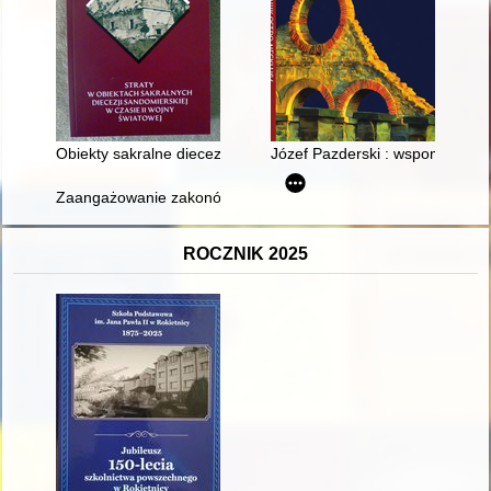
Obiekty sakralne diecezji sandomierskiej w latach 1939-1944
Józef Pazderski : wspomnienie
Zaangażowanie zakonów męskich w pomoc Żydom w czasie II 
ROCZNIK 2025