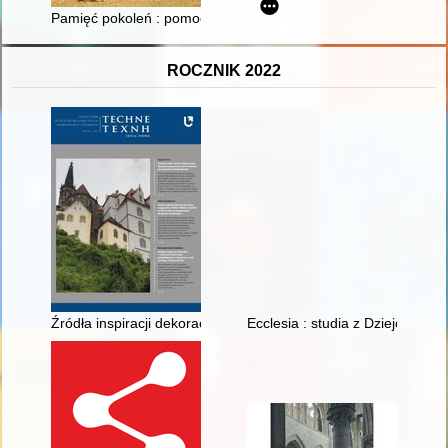
Pamięć pokoleń : pomoc Kościoła dla Żydów w Polsce podczas 
ROCZNIK 2022
Źródła inspiracji dekoracji porcelany z wytwórni w Miśni, Wie
Ecclesia : studia z Dziejów Wielk