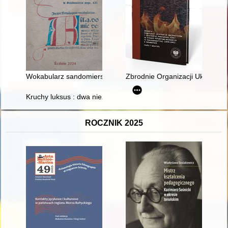
Wokabularz sandomierski" oraz polskie glosy w starodruku "Voc
Zbrodnie Organizacji Ukraiński
Kruchy luksus : dwa niezwykłe rzymskie naczynia szklane z 
ROCZNIK 2025