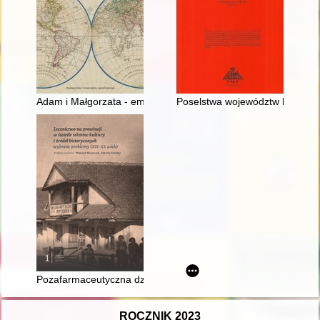
Adam i Małgorzata - emigracyjne spotkania Margaret Fuller 
Poselstwa województw kujawski
Pozafarmaceutyczna działalność zarobkowa prowincjonalnych ap
ROCZNIK 2023