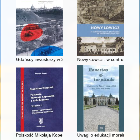
Gdańscy inwestorzy w Sopocie : prestiż finansowy i towarzyski
Nowy Łowicz : w centrum polig
Polskość Mikołaja Kopernika z rodu Ślązaka
Uwagi o edukacji moralnej synó