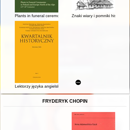
Plants in funeral ceremonies in Poland and Europe north of the
Znaki wiary i pomniki historii Be
Lektorzy języka angielskiego w międzywojniu - recenzja]
FRYDERYK CHOPIN