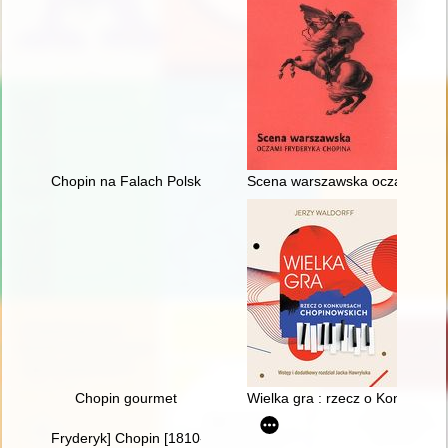
Chopin na Falach Polskiego Radia
Scena warszawska oczami Fry
Chopin gourmet
Wielka gra : rzecz o Konkursa
Fryderyk] Chopin [1810-1849]. Życie i droga twórcza