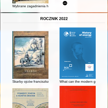
Wybrane zagadnienia historyczno-ikonograficzno-konserwatorski
ROCZNIK 2022
Skarby ojców franciszkanów-reformatów ze zbiorów klasztornyc
What can the modern generatio