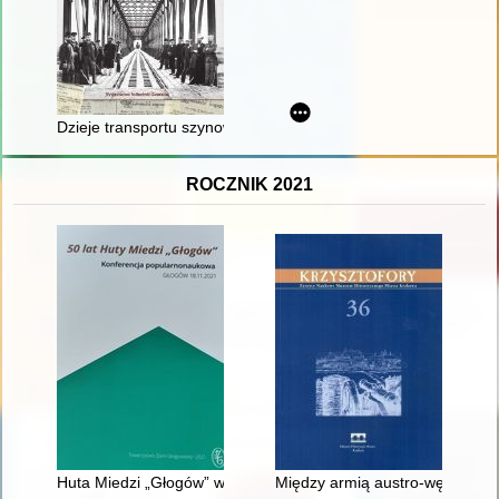
Dzieje transportu szynowego w świetle doniesień prasy polskie
ROCZNIK 2021
Huta Miedzi „Głogów” w publikacjach i kronikach filmowych
Między armią austro-węgierską 