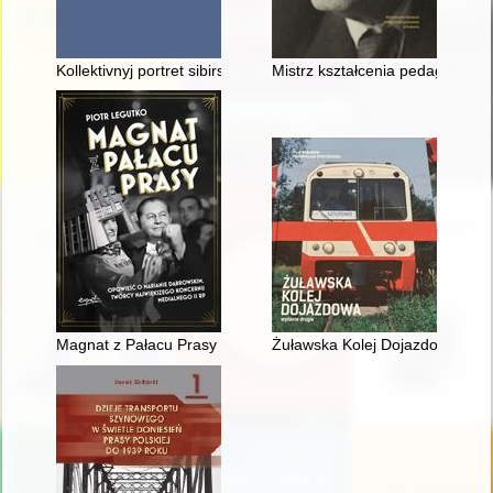
Kollektivnyj portret sibirskih katolikov načala XIX veka na osno
Mistrz kształcenia pedagogiczn
Magnat z Pałacu Prasy : opowieść o Marianie Dąbrowskim, tw
Żuławska Kolej Dojazdowa