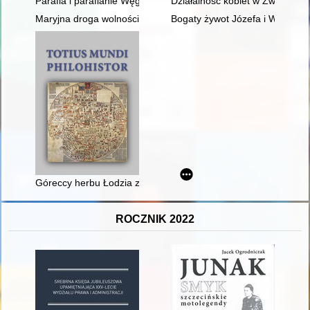
Parafia i parafianie Węgrzynowa w okresie międzywojennym
Działalność kobiet w Związku P
Maryjna droga wolności : wkład kardynała Stefana Wyszyńskiego
Bogaty żywot Józefa i Wiktorii
Góreccy herbu Łodzia z Miejskiej Górki w XV w. : średnioszlach
ROCZNIK 2022