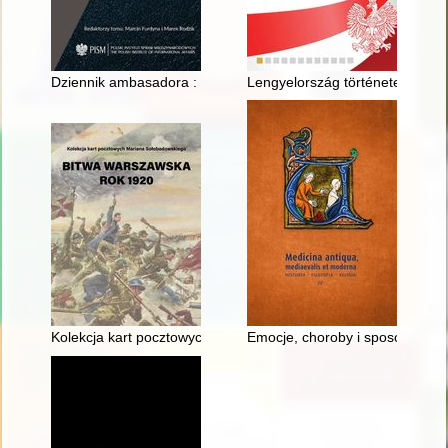
Dziennik ambasadora : Londyn 1994-1999. T. 3,
Lengyelország története 1202-ig
Kolekcja kart pocztowych Mariana Sołobodowskiego "Bitwa Wa
Emocje, choroby i sposoby lecze