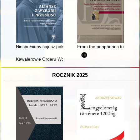
Niespełniony sojusz polsko-sowiecki z 1941 r. : wokół przyczyn
From the peripheries to the cent
Kawalerowie Orderu Wojskowego (Wojennego) Virtuti Militari 
ROCZNIK 2025