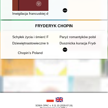
Inwigilacja francuskiej dyplomacji w Polsce przez aparat polic
FRYDERYK CHOPIN
Schyłek życia i śmierć Fryderyka Chopina [1810-1849]
Paryż romantyków polskich: Mic
Dziewiętnastowieczne transkrypcje utworów Fryderyka Chopina.
Dusznicka kuracja Fryderyka C
Chopin's Poland
SOWA OPAC v. 6.11.10 (2026-07-24)
Wygenerowano w 0,4465 s.