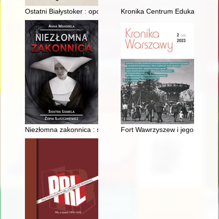
Ostatni Białystoker : opowieść o mieście, które zniknęło
Kronika Centrum Edukacji Młodz
Niezłomna zakonnica : siostra Izabela (Zofia Łuszczkiewicz)
Fort Wawrzyszew i jego niewyko