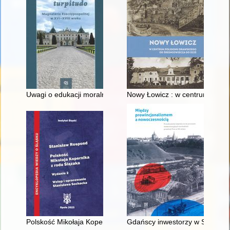
Uwagi o edukacji moralnej synów szlacheckich w XVI-wiecznej 
Nowy Łowicz : w centrum polig
Polskość Mikołaja Kopernika z rodu Ślązaka
Gdańscy inwestorzy w Sopocie :