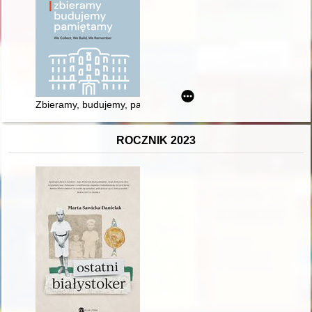
Zbieramy, budujemy, pamiętamy = We collect, we build, we r
ROCZNIK 2023