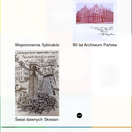
Wspomnienia Sybiraków : zbiór tekstów źródłowych. Cz. 1
80 lat Archiwum Państwowego 
Świat dawnych Słowian - tropami mitów i legend : przewodnik li