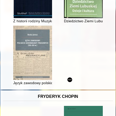
Z historii rodziny Muzyków, wybitnych działaczy polonii gdański
Dziedzictwo Ziemi Lubuskiej : dz
Język zawodowy polskich dziennikarzy prasowych (XIX-XXI w.)
FRYDERYK CHOPIN