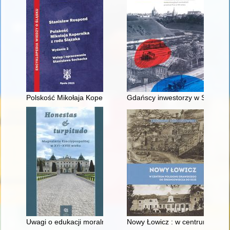
Polskość Mikołaja Kopernika z rodu Ślązaka
Gdańscy inwestorzy w Sopocie :
Uwagi o edukacji moralnej synów szlacheckich w XVI-wiecznej 
Nowy Łowicz : w centrum polig