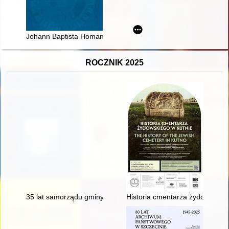
Johann Baptista Homann (1664-1724) - kartograf i jego światy :
ROCZNIK 2025
35 lat samorządu gminy Solec-Zdrój
Historia cmentarza żydowskiego