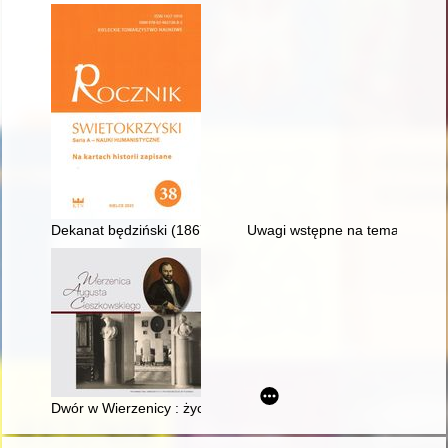
Dekanat będziński (1867-1914) w świetle źródeł archiwalnych i
Uwagi wstępne na temat mongols
Dwór w Wierzenicy : życie po życiu