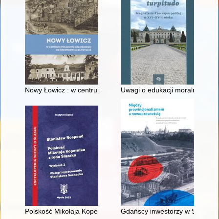
Nowy Łowicz : w centrum poligonu drawskiego od średniowiecz
Uwagi o edukacji moralnej synó
Polskość Mikołaja Kopernika z rodu Ślązaka
Gdańscy inwestorzy w Sopocie :