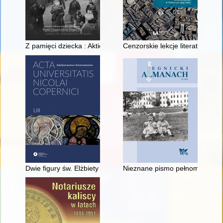
Z pamięci dziecka : Aktion Saybusch - relacje źródłowe Polakó
Cenzorskie lekcje literatury : 
Dwie figury św. Elżbiety z Turyngii : o zaskakującym odkryciu
Nieznane pismo pełnomocnika W