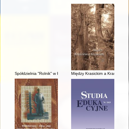
Spółdzielnia "Rolnik" w Pobiedziskach od 1945 r. : zarys histo
Między Krasickim a Krasickim