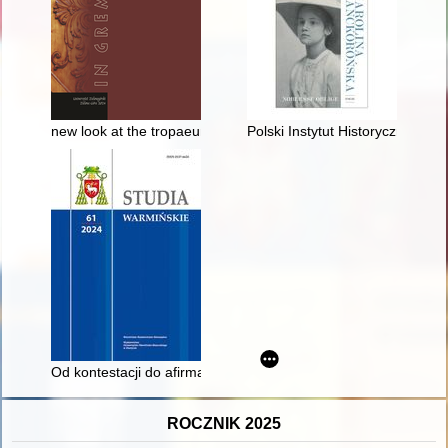
new look at the tropaeum from Tilurium (Gardun)
Polski Instytut Historyczny w R
Od kontestacji do afirmacji : biskup warmiński Philipp Krement
ROCZNIK 2025