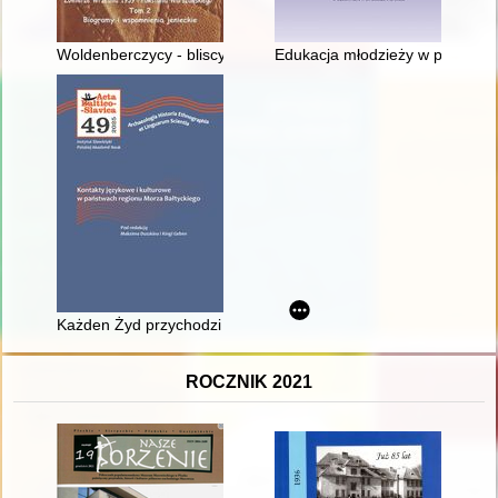
Woldenberczycy - bliscy i znani : żołnierze Września 1939 i P
Edukacja młodzieży w prasie sp
Każden Żyd przychodzi już na świat łajdakiem" : o kwestii ży
ROCZNIK 2021