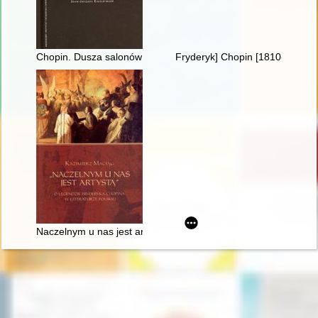
Chopin. Dusza salonów paryskich 1830-1848
Fryderyk] Chopin [1810-1849]. 
Naczelnym u nas jest artystą". O legendzie Fryderyka Chopina w