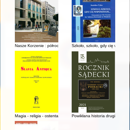
Nasze Korzenie : półrocznik popularnonaukowy Muzeum Mazowi
Szkoło, szkoło, gdy cię wspomi
Magia - religia - ostentacja : kaptorgi z wczesnośredniowiecz
Powikłana historia drugiego to