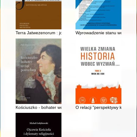
Terra Jatwezenorum : jotvingių krašto istorijos paveldo metraštis
Wprowadzenie stanu wojennego i
Kościuszko - bohater wciąż potrzebny : przewodnik po wystawie
O relacji "perspektywy kobiet" i h