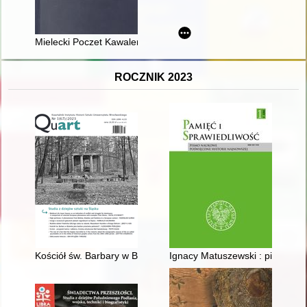
Mielecki Poczet Kawalerów Orderu Virtuti Militari : Skowroński
ROCZNIK 2023
Kościół św. Barbary w Bytomiu jako bastion przeciwko polskości
Ignacy Matuszewski : piłsudczyk