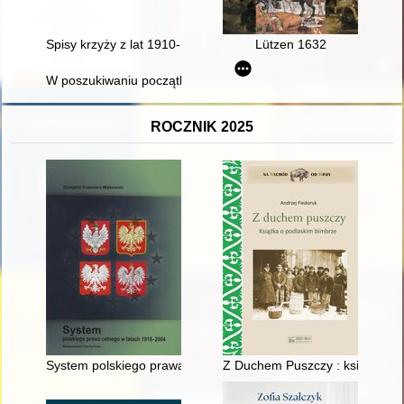
Spisy krzyży z lat 1910-1913 jako źródła do badań nad krzyżami
Lützen 1632
W poszukiwaniu początków : historia wspólnoty parafialnej w 
ROCZNIK 2025
System polskiego prawa celnego w latach 1918-2004
Z Duchem Puszczy : książka o 