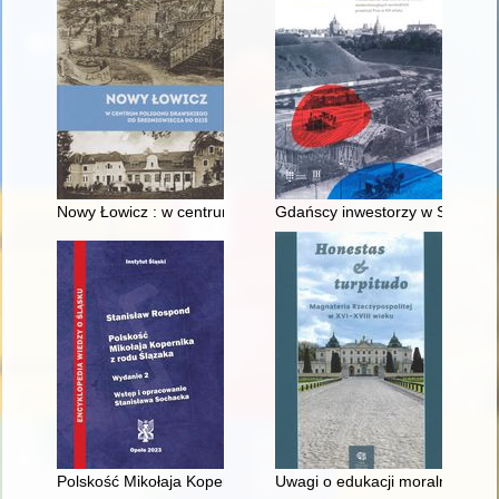
Nowy Łowicz : w centrum poligonu drawskiego od średniowiecz
Gdańscy inwestorzy w Sopocie :
Polskość Mikołaja Kopernika z rodu Ślązaka
Uwagi o edukacji moralnej synó