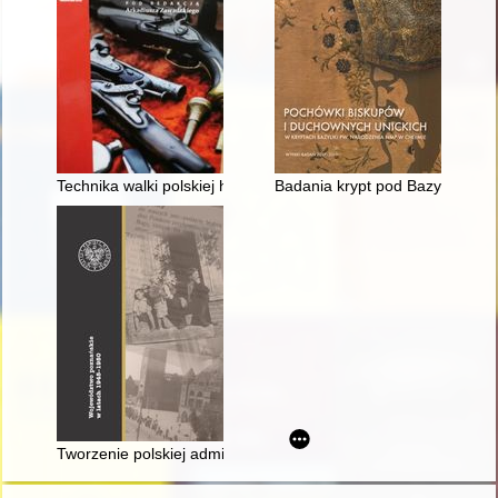
Technika walki polskiej husarii z moskiewskimi włócznikami w 
Badania krypt pod Bazyliką : za
Tworzenie polskiej administracji na ziemi lubuskiej od zakoń