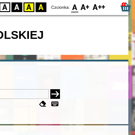
0
D
BW
YB
BY
F0
F1
F2
Czcionka:
OLSKIEJ