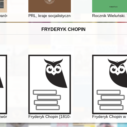
 Lipskiego
arów w Okocimiu, Żywcu i Osieku na rejon wadowicki w dwudziestole
PRL, kraje socjalistyczne i Globalne Południe w latac
Rocznik Wieluński. 
FRYDERYK CHOPIN
ji 60. urodzin prof. dr. hab. Krzysztofa A. Kuczyńskiego
wórczości Jarosława Iwaszkiewicza (w roku Chopina - 2010 - w dwusetl
Fryderyk Chopin [1810-1849]
Fryderyk Chopin w