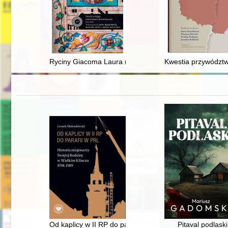
Ryciny Giacoma Laura (1561-1650) przedstawiające pol
Kwestia przywództw
Od kaplicy w II RP do parafii w PRL : historia misjona
Pitaval podlaski