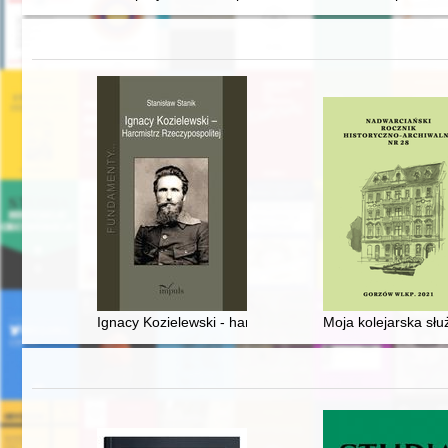
Ignacy Kozielewski - harcmistrz Rzeczypospolitej
Moja kolejarska słu