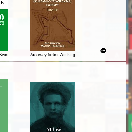
onicznych
Kwerfurtu w diecezji ełckiej (1992-2022)
Arsenały fortec Wielkiego Księstwa Litewskiego na prze