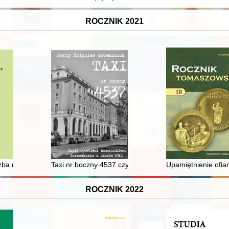
ROCZNIK 2021
żba na szlaku dawnej Kolei Wschodniej
Taxi nr boczny 4537 czyli Opowieści nowohuckiego ta
Upamiętnienie ofia
ROCZNIK 2022