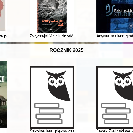
skich dominikanów Jacka i Czesława w świetle europejskiej działalnoś
a politycznego w pismach Stanisława Strońskiego na uchodźstwie
Zwyczajni '44 : ludność cywilna w powstaniu warszaws
Artysta malarz, gra
ROCZNIK 2025
rzy Świętej Rodziny w Wielkim Klinczu 1938-1989
Szkolne lata, piękny czas... Zespół Szkół Ponadpodstaw
Jacek Zieliński we