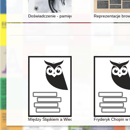
Doświadczenie - pamięć - pismo : życie i twórczość Leo
Reprezentacje brow
Między Śląskiem a Wiedniem. Księga jubileuszowa z okaz
Fryderyk Chopin w t