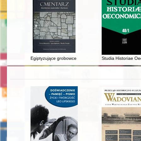
Egiptyzujące grobowce na polskich cmentarzach : rek
Studia Historiae Oe