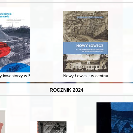
XVI-wiecznej Rzeczypospolitej
 inwestorzy w Sopocie : prestiż finansowy i towarzyski lokalnego mies
Nowy Łowicz : w centrum poligonu dr
ROCZNIK 2024