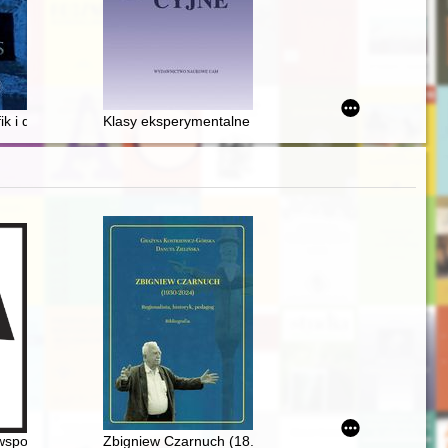
ci wydawniczej około 1600 roku
kim
fik i drzeworytnik (od) zapomniany : recenzja książki Dominika Flisiaka
Klasy eksperymentalne w szkołach powszechnych w Wi
owych nr 2 im. Mikołaja Kopernika w Siedlcach 1925-2025 : jubileusz 1
 wspomnieniach fanów
Zbigniew Czarnuch (18.03.1930 - 22.09.2024) : regional