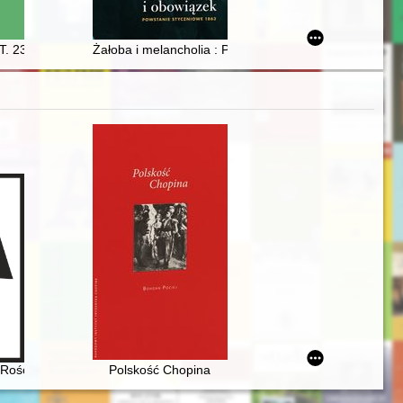
ciu międzywojennym
h 1955-1990 : stan badań i postulaty badawcze
T. 23 (2023)
Żałoba i melancholia : Powstanie styczniowe w malars
ecie urodzin artysty)
 Rościszewie
Polskość Chopina