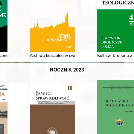
onesans
conomicae. Vol. 40, [pt.] 1 (2022)
Archiwa kościelne w świetle obowiązujących norm kan
Kult św. Brunona z 
ROCZNIK 2023