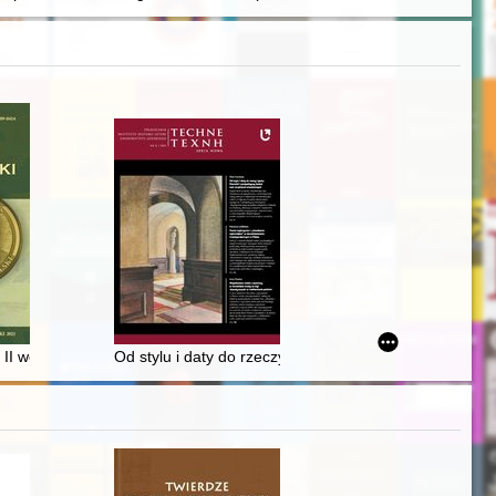
ksówkarza z czasów PRL
r II wojny światowej w świetle działań Polskiego Czerwonego Krzyża na
Od stylu i daty do rzeczy i gestu : kierunki i perspe