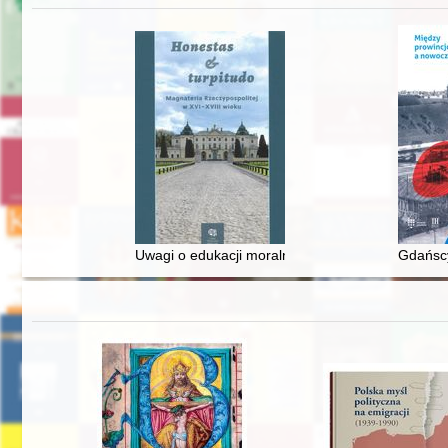
Uwagi o edukacji moralnej synów szlacheckich w 
Gdańscy