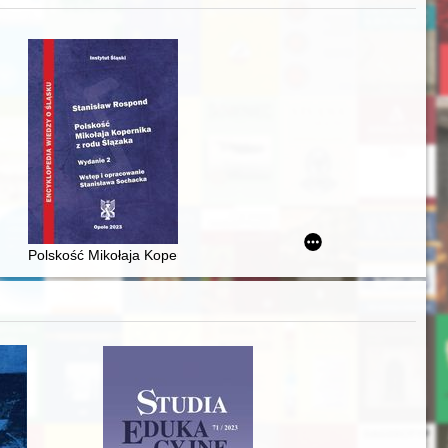
zczaństwa w 2. poł. XIX w
awskiego od średniowiecza do dziś
Polskość Mikołaja Kopernika z rodu Ślązaka