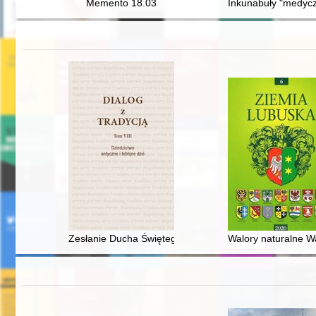
Memento 18.03
Inkunabuły "medycz
Zesłanie Ducha Świętego w przysłowiach polskich
Walory naturalne War