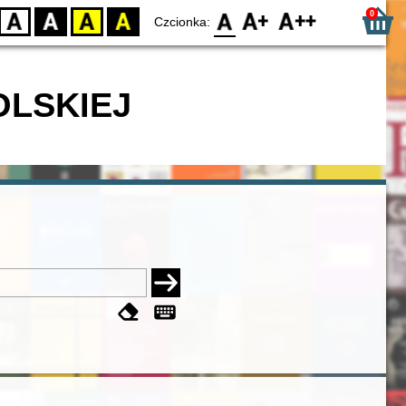
0
D
BW
YB
BY
F0
F1
F2
Czcionka:
OLSKIEJ