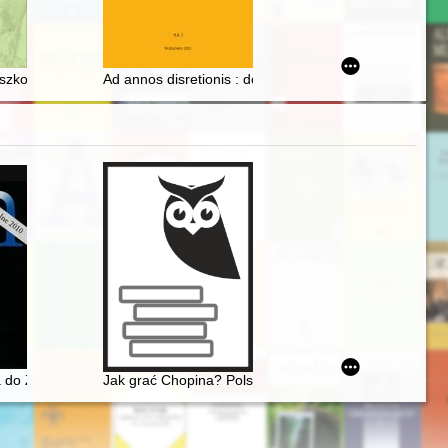
itions : a generational message and an expression of the historical c
uszkowska na Uniwersytecie Gdańskim
Ad annos disretionis : dorastanie w miastach późnośre
zypadku
 stylistycznej fragmentu dziennika stuttgarckiego
ra do Zimermana. Encyklopedia muzyczna PWM
Jak grać Chopina? Polska krytyka muzyczna o wykon