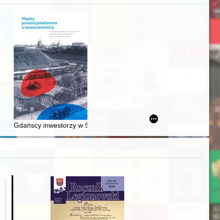
awskiego od średniowiecza do dziś
Gdańscy inwestorzy w Sopocie : prestiż finansowy i towarzyski lo