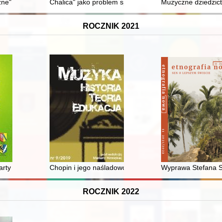
ne" w zbiorze inkunabułów Biblioteki PAU i PAN w Krakowie
Chalica" jako problem społeczno-prawny w międzywojenne
Muzyczne dziedzictw
ROCZNIK 2021
ty i krajobrazu z jej korytem w tle
Chopin i jego naśladowcy w kulturze muzycznej XIX i 
Wyprawa Stefana Sz
ROCZNIK 2022