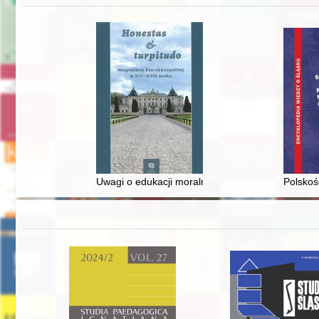
Uwagi o edukacji moralnej synów szlacheckich w 
Polskoś