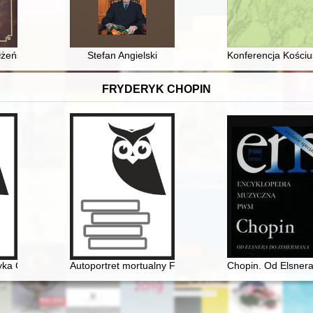
ury historycznej swoich czasów = The phenomenon of great museum exhib
łżeństw i zgonów parafii Glinianka 1667-1724
Stefan Angielski
Konferencja Kości
FRYDERYK CHOPIN
yka Chopina
ryka Chopina w warszawskiej oficynie Gebethnera i Wolffa. Studium pr
Autoportret mortualny Fryderyka Chopina. Próba analizy
Chopin. Od Elsne