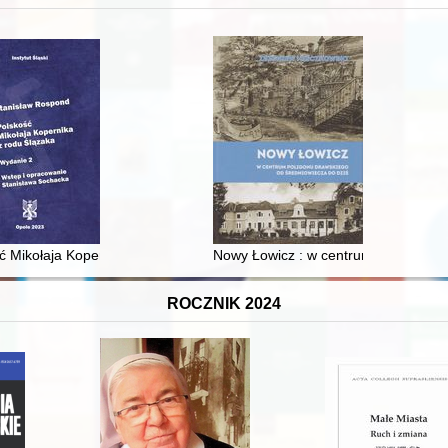
XVI-wiecznej Rzeczypospolitej
ć Mikołaja Kopernika z rodu Ślązaka
Nowy Łowicz : w centrum poligonu dr
ROCZNIK 2024