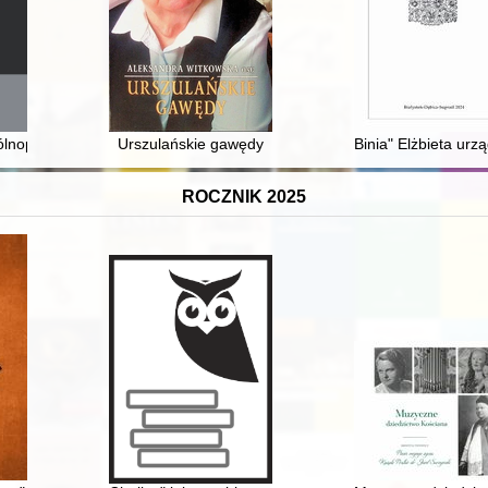
łecznym w latach 1945-1989 : wymiar prawno-oświatowy = Teacher-pare
lnopolskiej konferencji naukowej: „Czegośmy pożądali, tegośmy doczek
Urszulańskie gawędy
Binia" Elżbieta urz
ROCZNIK 2025