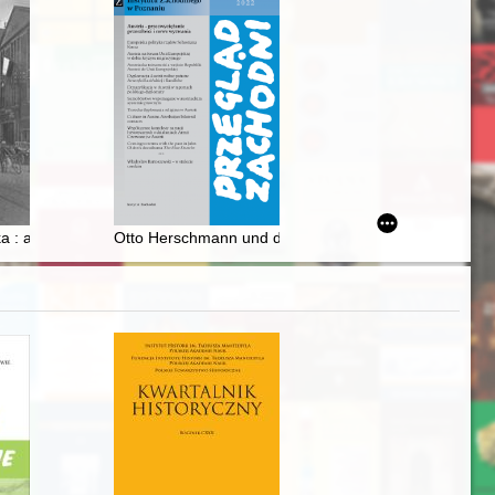
 14th and 15th centuries = Gesundheitsbeschwerden von Mitgliedern de
y
 : aktywność pierwszej marszałek-senior w Sejmie Śląskim
Otto Herschmann und die Olympische Bewegung - rec