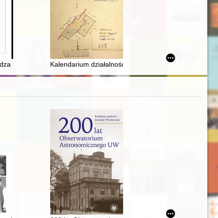
nt collaboration and social engagement in 1945-1989 : legal and educ
ali”. W setną rocznicę zmagań o Górny Śląski i jego podziału (1918–
ądza na nowo Latyczów czyli: Sztuka siadania do stołu
Kalendarium działalności Towarzystwa Przyjaciół Legi