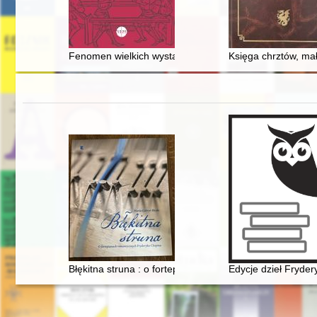
Fenomen wielkich wystaw : przekaz pokoleń i wyraz kult
Księga chrztów, ma
Błękitna struna : o fortepianach romantycznych Fryder
Edycje dzieł Fryde