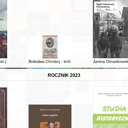
 XIV-XV w. = Health problems of members of the teutonic order in the
et (1956-2021) - kościelny historyk Staromieścia
Bolesław Chrobry : król Polski, przyjaciel i wróg cesarz
Janina Omańkowska
ROCZNIK 2023