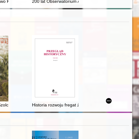
j prasie żydowskiej = "Chalitzah" as a social and legal issue in the 
o Kościana : pieśń mojego życia : ksiądz prałat dr Józef Surzyński
200 lat Obserwatorium Astronomicznego UW
XX wieku
olca-Rogozińskiego do Afryki Środkowej i jej wpływ na recepcję stos
Historia rozwoju fregat żaglowych, ACAD - recenzja]