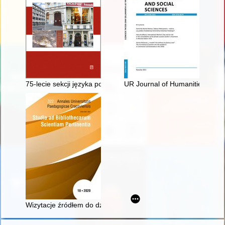
75-lecie sekcji języka polskiego w Instytucie Translatoryki Un
UR Journal of Humanities and S
Wizytacje źródłem do dziejów kultury książki w zakonach Wielk