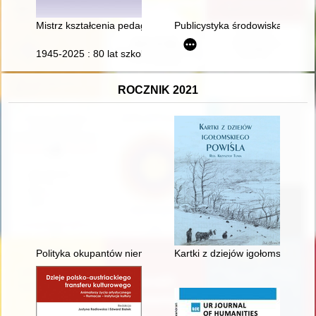
Mistrz kształcenia pedagogicznego - recenzja]
Publicystyka środowiska Niezal
1945-2025 : 80 lat szkolnictwa leśnego w Goraju : monografia 
ROCZNIK 2021
Polityka okupantów niemieckich w stosunku do polskiego rolni
Kartki z dziejów igołomskiego p