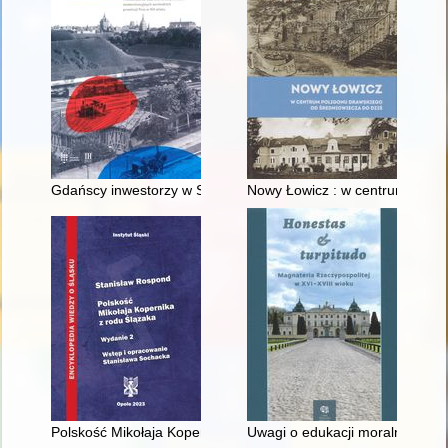
Gdańscy inwestorzy w Sopocie : prestiż finansowy i towarzyski
Nowy Łowicz : w centrum polig
Polskość Mikołaja Kopernika z rodu Ślązaka
Uwagi o edukacji moralnej synó