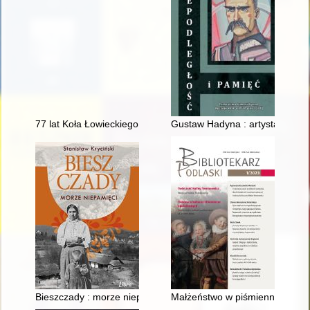
77 lat Koła Łowieckiego "Sokół" w Szczytnie : (1946-2023)
Gustaw Hadyna : artysta, patrio
Bieszczady : morze niepamięci
Małżeństwo w piśmiennictwie bra