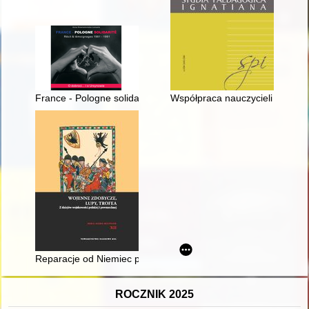
France - Pologne solidarité : récit & témoignages 1981-1991 : o
Współpraca nauczycieli z rodzi
Reparacje od Niemiec po I wojnie światowej na łamach prasy 
ROCZNIK 2025