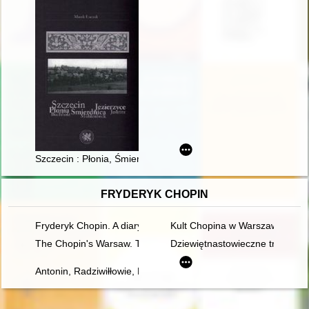
Szczecin : Płonia, Śmierdnica, Jezierzyce = Buchholz, Mühlenb
FRYDERYK CHOPIN
Fryderyk Chopin. A diary in images. Original idea and text b
Kult Chopina w Warszawie pod 
The Chopin's Warsaw. The Chopin's addresses in Warsaw esta
Dziewiętnastowieczne transkryp
Antonin, Radziwiłłowie, Fryderyk Chopin [1810-1849]