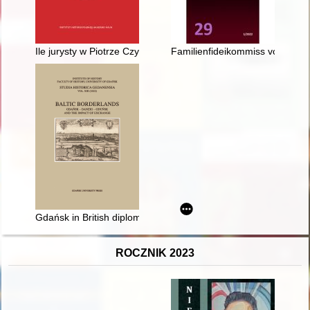
Ile jurysty w Piotrze Czyżewskim? : uwagi o prawie rzymskim w
Familienfideikommiss von Ostro
Gdańsk in British diplomacy, 1945-1989
ROCZNIK 2023