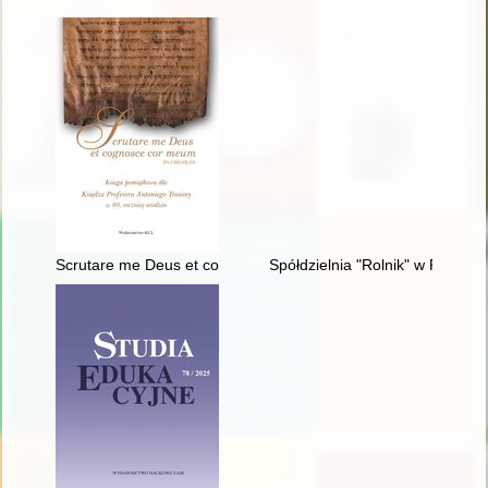
Scrutare me Deus et cognosce cor meum" (Ps 139[138],23) : k
Spółdzielnia "Rolnik" w Pobiedz